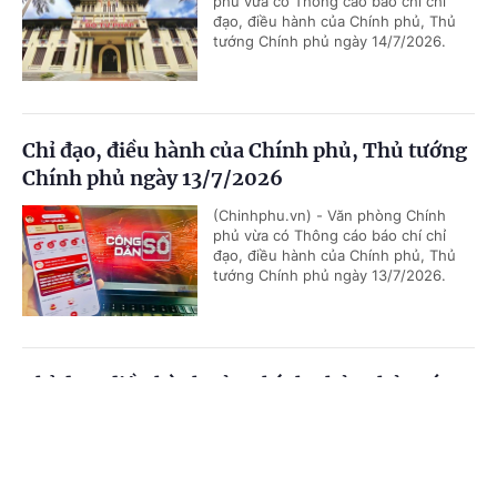
phủ vừa có Thông cáo báo chí chỉ
đạo, điều hành của Chính phủ, Thủ
tướng Chính phủ ngày 14/7/2026.
Chỉ đạo, điều hành của Chính phủ, Thủ tướng
Chính phủ ngày 13/7/2026
(Chinhphu.vn) - Văn phòng Chính
phủ vừa có Thông cáo báo chí chỉ
đạo, điều hành của Chính phủ, Thủ
tướng Chính phủ ngày 13/7/2026.
Chỉ đạo, điều hành của Chính phủ, Thủ tướng
Chính phủ ngày 12/7/2026
Cổng TTĐT Chính phủ
English
中文
(Chinhphu.vn) - Văn phòng Chính
phủ vừa có Thông cáo báo chí chỉ
Trang chủ
Media
Tin nóng
Thông tin
đạo, điều hành của Chính phủ, Thủ