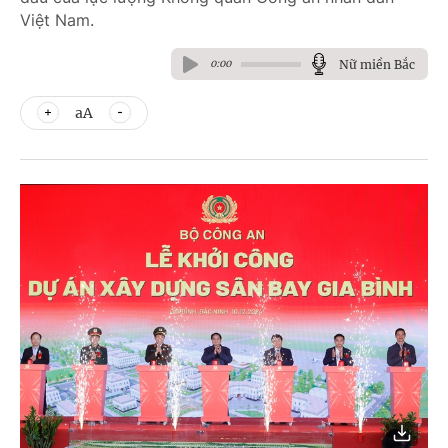
Việt Nam.
Nữ miền Bắc
0:00
aA