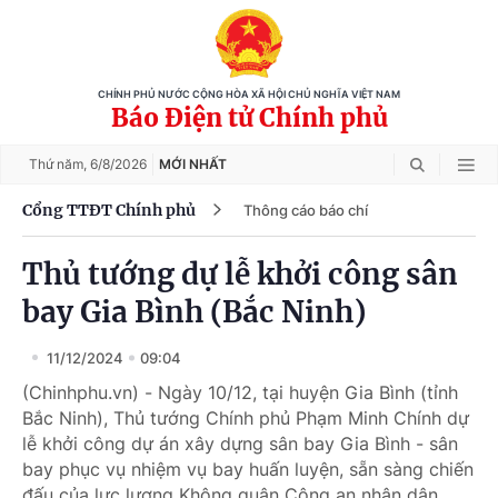
CHÍNH PHỦ NƯỚC CỘNG HÒA XÃ HỘI CHỦ NGHĨA VIỆT NAM
Báo Điện tử Chính phủ
Thứ năm,
6/8/2026
MỚI NHẤT
Cổng TTĐT Chính phủ
Thông cáo báo chí
Thủ tướng dự lễ khởi công sân
bay Gia Bình (Bắc Ninh)
11/12/2024
09:04
(Chinhphu.vn) - Ngày 10/12, tại huyện Gia Bình (tỉnh
Bắc Ninh), Thủ tướng Chính phủ Phạm Minh Chính dự
lễ khởi công dự án xây dựng sân bay Gia Bình - sân
bay phục vụ nhiệm vụ bay huấn luyện, sẵn sàng chiến
đấu của lực lượng Không quân Công an nhân dân