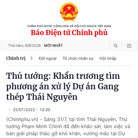
CHÍNH PHỦ NƯỚC CỘNG HÒA XÃ HỘI CHỦ NGHĨA VIỆT NAM
Báo Điện tử Chính phủ
Thứ năm,
6/8/2026
MỚI NHẤT
Chính trị
Đối ngoại
Tổ chức nhân sự
Hội nhập
Thủ tướng: Khẩn trương tìm
phương án xử lý Dự án Gang
thép Thái Nguyên
31/07/2022
13:30
(Chinhphu.vn) - Sáng 31/7, tại tỉnh Thái Nguyên, Thủ
tướng Phạm Minh Chính đã đến khảo sát, làm việc và
bàn giải pháp tháo gỡ khó khăn, vướng mắc tại Dự