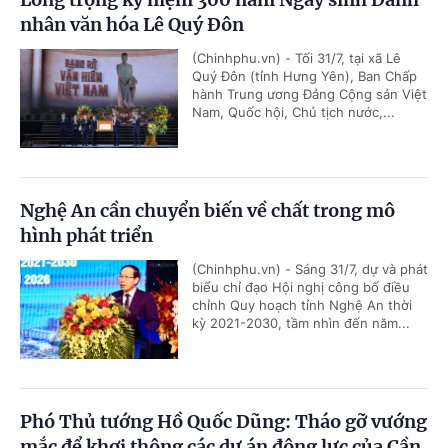
nhân văn hóa Lê Quý Đôn
(Chinhphu.vn) - Tối 31/7, tại xã Lê
Quý Đôn (tỉnh Hưng Yên), Ban Chấp
hành Trung ương Đảng Cộng sản Việt
Nam, Quốc hội, Chủ tịch nước,...
Nghệ An cần chuyển biến về chất trong mô
hình phát triển
(Chinhphu.vn) - Sáng 31/7, dự và phát
biểu chỉ đạo Hội nghị công bố điều
chỉnh Quy hoạch tỉnh Nghệ An thời
kỳ 2021-2030, tầm nhìn đến năm...
Phó Thủ tướng Hồ Quốc Dũng: Tháo gỡ vướng
mắc để khơi thông các dự án động lực của Cần