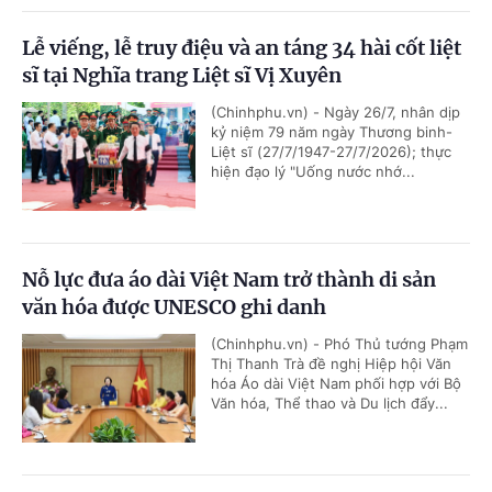
Lễ viếng, lễ truy điệu và an táng 34 hài cốt liệt
sĩ tại Nghĩa trang Liệt sĩ Vị Xuyên
(Chinhphu.vn) - Ngày 26/7, nhân dịp
kỷ niệm 79 năm ngày Thương binh-
Liệt sĩ (27/7/1947-27/7/2026); thực
hiện đạo lý "Uống nước nhớ...
Nỗ lực đưa áo dài Việt Nam trở thành di sản
văn hóa được UNESCO ghi danh
(Chinhphu.vn) - Phó Thủ tướng Phạm
Thị Thanh Trà đề nghị Hiệp hội Văn
hóa Áo dài Việt Nam phối hợp với Bộ
Văn hóa, Thể thao và Du lịch đẩy...