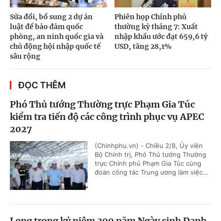
Sửa đổi, bổ sung 2 dự án
Phiên họp Chính phủ
luật để bảo đảm quốc
thường kỳ tháng 7: Xuất
phòng, an ninh quốc gia và
nhập khẩu ước đạt 659,6 tỷ
chủ động hội nhập quốc tế
USD, tăng 28,1%
sâu rộng
ĐỌC THÊM
Phó Thủ tướng Thường trực Phạm Gia Túc
kiểm tra tiến độ các công trình phục vụ APEC
2027
(Chinhphu.vn) - Chiều 2/8, Ủy viên
Bộ Chính trị, Phó Thủ tướng Thường
trực Chính phủ Phạm Gia Túc cùng
đoàn công tác Trung ương làm việc...
Long trọng kỷ niệm 300 năm Ngày sinh Danh