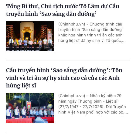
Tổng Bí thư, Chủ tịch nước Tô Lâm dự Cầu
truyền hình ‘Sao sáng dẫn đường’
(Chinhphu.vn) - Chương trình cầu
truyền hình "Sao sáng dẫn đường"
khắc họa hành trình tri ân các anh
hùng liệt sĩ đã hy sinh vì Tổ quốc,...
Cầu truyền hình ‘Sao sáng dẫn đường’: Tôn
vinh và tri ân sự hy sinh cao cả của các Anh
hùng liệt sĩ
(Chinhphu.vn) – Nhân kỷ niệm 79
năm ngày Thương binh - Liệt sĩ
(27/7/1947 - 27/7/2026), Đài Truyền
hình Việt Nam phối hợp với các bộ,...