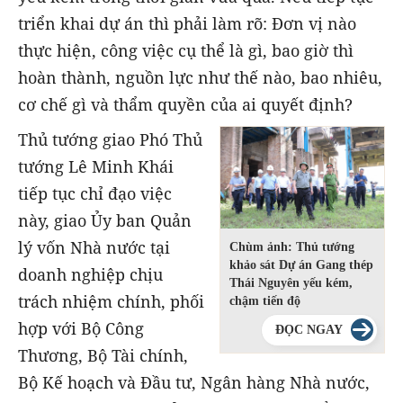
triển khai dự án thì phải làm rõ: Đơn vị nào
thực hiện, công việc cụ thể là gì, bao giờ thì
hoàn thành, nguồn lực như thế nào, bao nhiêu,
cơ chế gì và thẩm quyền của ai quyết định?
Thủ tướng giao Phó Thủ
tướng Lê Minh Khái
tiếp tục chỉ đạo việc
này, giao Ủy ban Quản
lý vốn Nhà nước tại
Chùm ảnh: Thủ tướng
khảo sát Dự án Gang thép
doanh nghiệp chịu
Thái Nguyên yếu kém,
trách nhiệm chính, phối
chậm tiến độ
hợp với Bộ Công
ĐỌC NGAY
Thương, Bộ Tài chính,
Bộ Kế hoạch và Đầu tư, Ngân hàng Nhà nước,