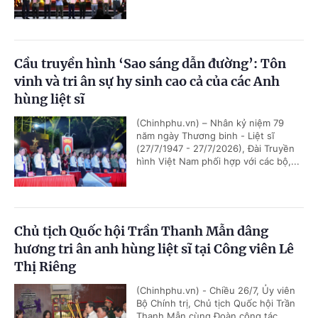
Cầu truyền hình ‘Sao sáng dẫn đường’: Tôn
vinh và tri ân sự hy sinh cao cả của các Anh
hùng liệt sĩ
(Chinhphu.vn) – Nhân kỷ niệm 79
năm ngày Thương binh - Liệt sĩ
(27/7/1947 - 27/7/2026), Đài Truyền
hình Việt Nam phối hợp với các bộ,...
Chủ tịch Quốc hội Trần Thanh Mẫn dâng
hương tri ân anh hùng liệt sĩ tại Công viên Lê
Thị Riêng
(Chinhphu.vn) - Chiều 26/7, Ủy viên
Bộ Chính trị, Chủ tịch Quốc hội Trần
Thanh Mẫn cùng Đoàn công tác