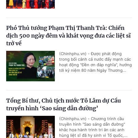
Phó Thủ tướng Phạm Thị Thanh Trà: Chiến
dịch 500 ngày đêm và khát vọng đưa các liệt sĩ
trở về
(Chinhphu.vn) - Được phát động
trong bối cảnh cả nước đẩy mạnh các
hoạt động "Đền ơn đáp nghĩa", hướng
tới kỷ niệm 80 năm Ngày Thương...
Tổng Bí thư, Chủ tịch nước Tô Lâm dự Cầu
truyền hình ‘Sao sáng dẫn đường’
(Chinhphu.vn) - Chương trình cầu
truyền hình "Sao sáng dẫn đường"
khắc họa hành trình tri ân các anh
hùng liệt sĩ đã hy sinh vì Tổ quốc,...