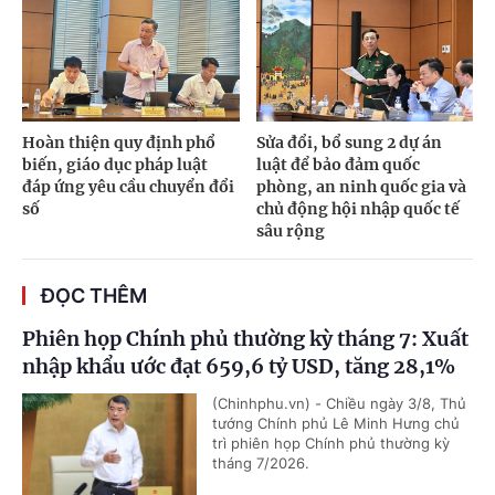
Hoàn thiện quy định phổ
Sửa đổi, bổ sung 2 dự án
biến, giáo dục pháp luật
luật để bảo đảm quốc
đáp ứng yêu cầu chuyển đổi
phòng, an ninh quốc gia và
số
chủ động hội nhập quốc tế
sâu rộng
ĐỌC THÊM
Phiên họp Chính phủ thường kỳ tháng 7: Xuất
nhập khẩu ước đạt 659,6 tỷ USD, tăng 28,1%
(Chinhphu.vn) - Chiều ngày 3/8, Thủ
tướng Chính phủ Lê Minh Hưng chủ
trì phiên họp Chính phủ thường kỳ
tháng 7/2026.