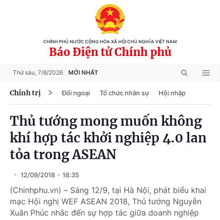
CHÍNH PHỦ NƯỚC CỘNG HÒA XÃ HỘI CHỦ NGHĨA VIỆT NAM
Báo Điện tử Chính phủ
Thứ sáu,
7/8/2026
MỚI NHẤT
Chính trị
Đối ngoại
Tổ chức nhân sự
Hội nhập
Thủ tướng mong muốn không
khí hợp tác khởi nghiệp 4.0 lan
tỏa trong ASEAN
12/09/2018
18:35
(Chinhphu.vn) – Sáng 12/9, tại Hà Nội, phát biểu khai
mạc Hội nghị WEF ASEAN 2018, Thủ tướng Nguyễn
Xuân Phúc nhắc đến sự hợp tác giữa doanh nghiệp