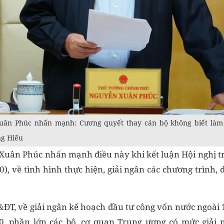
ân Phúc nhấn mạnh: Cương quyết thay cán bộ không biết làm việ
g Hiếu
uân Phúc nhấn mạnh điều này khi kết luận Hội nghị t
0), về tình hình thực hiện, giải ngân các chương trình,
ĐT, về giải ngân kế hoạch đầu tư công vốn nước ngoài
0, phần lớn các bộ, cơ quan Trung ương có mức giải n