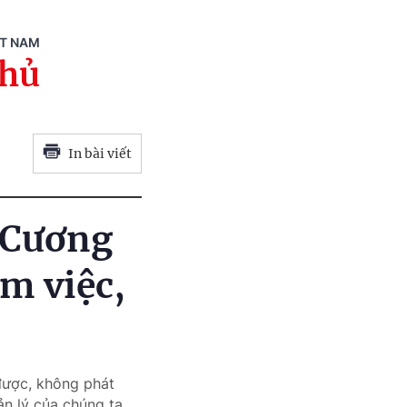
ỆT NAM
phủ
In bài viết
 Cương
àm việc,
 được, không phát
n lý của chúng ta,