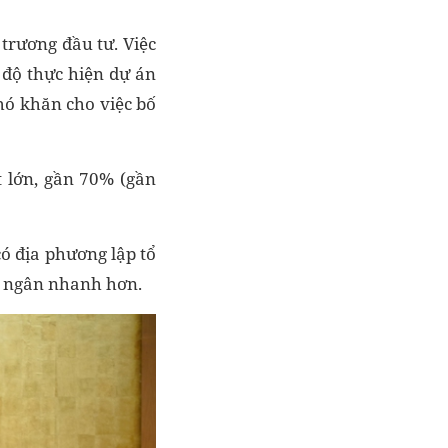
trương đầu tư. Việc
 độ thực hiện dự án
hó khăn cho việc bố
t lớn, gần 70% (gần
ó địa phương lập tổ
ải ngân nhanh hơn.