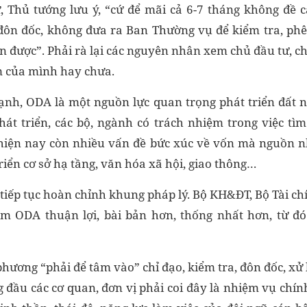
 Thủ tướng lưu ý, “cứ để mãi cả 6-7 tháng không đề cậ
đôn đốc, không đưa ra Ban Thường vụ để kiểm tra, phê
n được”. Phải rà lại các nguyên nhân xem chủ đầu tư, ch
ệm của mình
hay chưa.
nh, ODA là một nguồn lực quan trọng phát triển đất n
át triển, các bộ, ngành có trách nhiệm trong việc tì
i hiện nay còn nhiều vấn đề bức xúc về vốn mà nguồn 
iển cơ sở hạ tầng, văn hóa xã hội, giao thông…
 tiếp tục hoàn chỉnh khung pháp lý. Bộ KH&ĐT, Bộ Tài ch
làm ODA thuận lợi, bài bản hơn, thống nhất hơn, từ 
phương “phải để tâm vào” chỉ đạo, kiểm tra, đôn đốc, xử lý
g đầu các cơ quan, đơn vị phải coi đây là nhiệm vụ chín