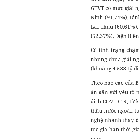
GTVT có mức giải n
Ninh (91,74%), Bìn
Lai Châu (60,61%),
(52,37%), Điện Biên
Có tình trạng chậm
nhưng chưa giải ng
(khoảng 4.533 tỷ đồ
Theo báo cáo của B
án gắn với yếu tố 
dịch COVID-19, từ 
thầu nước ngoài, t
nghệ nhanh thay đổi
tục gia hạn thời g
ngoài.