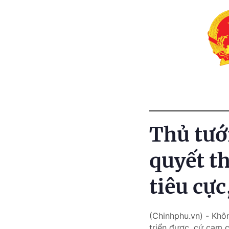
Thủ tướ
quyết t
tiêu cực
(Chinhphu.vn) - Khô
triển được, cứ cam c