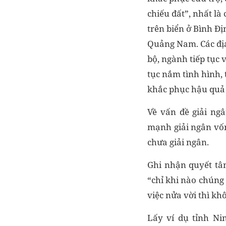
chiếu đất”, nhất là
trên biển ở Bình Đ
Quảng Nam. Các địa
bộ, ngành tiếp tục 
tục nắm tình hình, 
khắc phục hậu quả th
Về vấn đề giải ng
mạnh giải ngân vốn 
chưa giải ngân.
Ghi nhận quyết tâ
“chỉ khi nào chúng
việc nửa vời thì kh
Lấy ví dụ tỉnh Ni