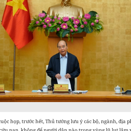
cuộc họp, trước hết, Thủ tướng lưu ý các bộ, ngành, địa 
 cứu nạn, không để người dân nào trong vùng lũ lụt lâm