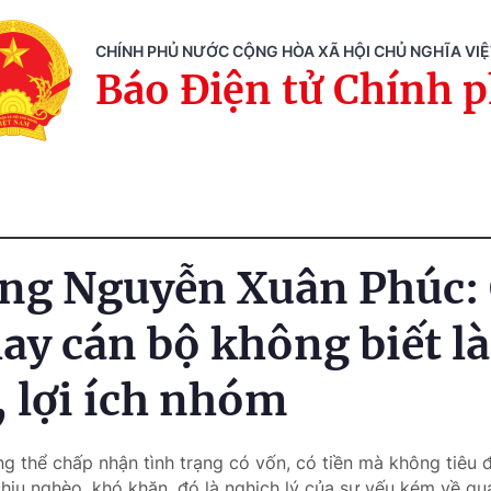
CHÍNH PHỦ NƯỚC CỘNG HÒA XÃ HỘI CHỦ NGHĨA VI
Báo Điện tử Chính 
ng Nguyễn Xuân Phúc:
hay cán bộ không biết l
, lợi ích nhóm
ng thể chấp nhận tình trạng có vốn, có tiền mà không tiêu
hịu nghèo, khó khăn, đó là nghịch lý của sự yếu kém về quả