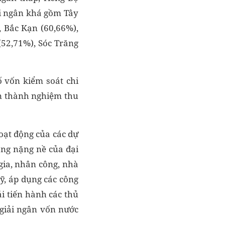
ải ngân khá gồm Tây
, Bắc Kạn (60,66%),
(52,71%), Sóc Trăng
ố vốn kiểm soát chi
àn thành nghiệm thu
oạt động của các dự
ộng nặng nề của đại
gia, nhân công, nhà
ỹ, áp dụng các công
ải tiến hành các thủ
 giải ngân vốn nước