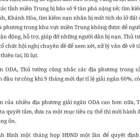
 các tỉnh miền Trung bị bão số 9 tàn phá nặng nề; tìm k
ịnh, Khánh Hòa, tìm kiếm nạn nhân bị mất tích do lở đất
 phương trong khu vực miền Trung không được để người
vận động, hỗ trợ, giúp đỡ những người dân bị nạn. Thủ tướ
tổ chức hội nghị chuyên đề để xem xét, xử lý vấn đề về 
iên tai, lũ lụt.
ân ODA, Thủ tướng cũng nhắc các địa phương trong cả
đầu tư công khi 9 tháng mới đạt tỉ lệ giải ngân 60%, c
m của nhiều địa phương giải ngân ODA cao hơn nữa, T
 ta quyết tâm, đưa ra một mục tiêu cụ thể thì mới hành 
ông ổn.
nh Bình một tháng họp HĐND một lần để quyết định 