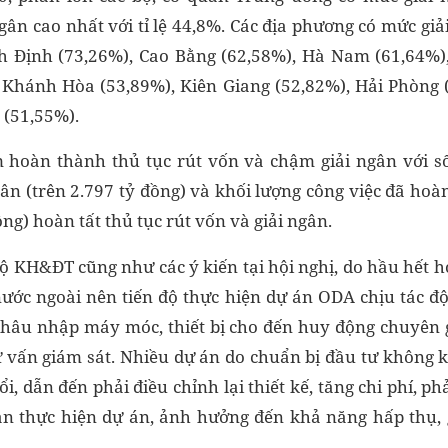
gân cao nhất với tỉ lệ 44,8%. Các địa phương có mức gi
h Định (73,26%), Cao Bằng (62,58%), Hà Nam (61,64%)
 Khánh Hòa (53,89%), Kiên Giang (52,82%), Hải Phòng 
 (51,55%).
 hoàn thành thủ tục rút vốn và chậm giải ngân với s
ân (trên 2.797 tỷ đồng) và khối lượng công việc đã ho
ng) hoàn tất thủ tục rút vốn và giải ngân.
ộ KH&ĐT cũng như các ý kiến tại hội nghị, do hầu hết h
nước ngoài nên tiến độ thực hiện dự án ODA chịu tác đ
khâu nhập máy móc, thiết bị cho đến huy động chuyên 
ư vấn giám sát. Nhiều dự án do chuẩn bị đầu tư không k
, dẫn đến phải điều chỉnh lại thiết kế, tăng chi phí, ph
ian thực hiện dự án, ảnh hưởng đến khả năng hấp thụ,