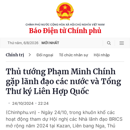
CHÍNH PHỦ NƯỚC CỘNG HÒA XÃ HỘI CHỦ NGHĨA VIỆT NAM
Báo Điện tử Chính phủ
Thứ năm,
6/8/2026
MỚI NHẤT
Chính trị
Đối ngoại
Tổ chức nhân sự
Hội nhập
Thủ tướng Phạm Minh Chính
gặp lãnh đạo các nước và Tổng
Thư ký Liên Hợp Quốc
24/10/2024
22:24
(Chinhphu.vn) - Ngày 24/10, trong khuôn khổ các
hoạt động tham dự Hội nghị các Nhà lãnh đạo BRICS
mở rộng năm 2024 tại Kazan, Liên bang Nga, Thủ