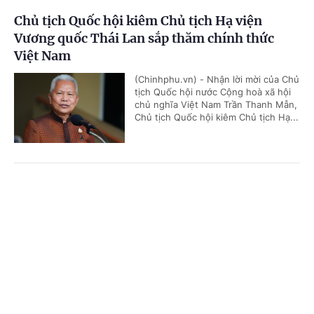
Chủ tịch Quốc hội kiêm Chủ tịch Hạ viện
Vương quốc Thái Lan sắp thăm chính thức
Việt Nam
(Chinhphu.vn) - Nhận lời mời của Chủ
tịch Quốc hội nước Cộng hoà xã hội
chủ nghĩa Việt Nam Trần Thanh Mẫn,
Chủ tịch Quốc hội kiêm Chủ tịch Hạ...
Phiên họp Chính phủ thường kỳ tháng 7: Xuất
Cổng TTĐT Chính phủ
English
中文
nhập khẩu ước đạt 659,6 tỷ USD, tăng 28,1%
Trang chủ
Media
Tin nóng
Thông tin
(Chinhphu.vn) - Chiều ngày 3/8, Thủ
tướng Chính phủ Lê Minh Hưng chủ
trì phiên họp Chính phủ thường kỳ
tháng 7/2026.
Chuyên mục