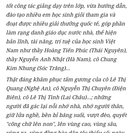
tốt công tác giảng dạy trên lớp, vừa hướng dẫn,
đào tạo nhiều em học sinh giỏi tham gia và
đoạt được nhiều giải thưởng quốc tế, góp phần
làm rạng danh giáo dục nước nhà, thể hiện
bản lĩnh, tài năng, trí tuệ của học sinh Việt
Nam như thầy Hoàng Tiến Phúc (Thái Nguyên),
thầy Nguyễn Anh Nhật (Hà Nam), cô Chung
Kim Nhung (Sóc Trăng)…
Thật đáng khâm phục tấm gương của cô Lê Thị
Quang (Nghệ An), cô Nguyễn Thị Chuyên (Điện
Biên), cô Lê Thị Tình (Lai Châu)…; những
người đã gác lại nỗi nhớ nhà, nhớ người thân,
giữ lửa nghề, bền bỉ băng suối, vượt đèo, quyết
"cõng chữ lên non", lên vùng cao, vùng sâu,
vùng xa, vùng đồng bào dân tộc thiểu số; ngày