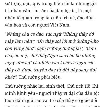
sư trọng đạo, quý trọng hiền tài
là những giá
trị nhân văn sâu sắc của dân tộc ta; là một
nhân tố quan trọng tạo nên trí tuệ, đạo đức,
văn hoá và con người Việt Nam.
"
Những câu ca dao, tục ngữ "Không thầy đố
mày làm nên"; "Ơn thầy soi lối mở đường/Cho
con vững bước dặm trường tương lai", "Cơm
cha, áo mẹ, chữ thầy/Nghĩ sao cho bõ những
ngày ước ao" và nhiều câu khác ca ngợi các
thầy cô, được truyền dạy từ đời này sang đời
khác",
Thủ tướng phát biểu.
Thủ tướng nhắc lại, sinh thời, Chủ tịch Hồ Chí
Minh kính yêu - người Thầy vĩ đại của dân tộc
luôn đánh giá cao vai trò của thầy cô giáo đối