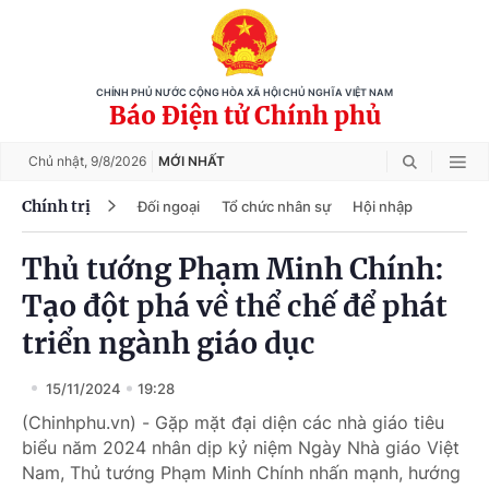
CHÍNH PHỦ NƯỚC CỘNG HÒA XÃ HỘI CHỦ NGHĨA VIỆT NAM
Báo Điện tử Chính phủ
Chủ nhật,
9/8/2026
MỚI NHẤT
Chính trị
Đối ngoại
Tổ chức nhân sự
Hội nhập
Thủ tướng Phạm Minh Chính:
Tạo đột phá về thể chế để phát
triển ngành giáo dục
15/11/2024
19:28
(Chinhphu.vn) - Gặp mặt đại diện các nhà giáo tiêu
biểu năm 2024 nhân dịp kỷ niệm Ngày Nhà giáo Việt
Nam, Thủ tướng Phạm Minh Chính nhấn mạnh, hướng