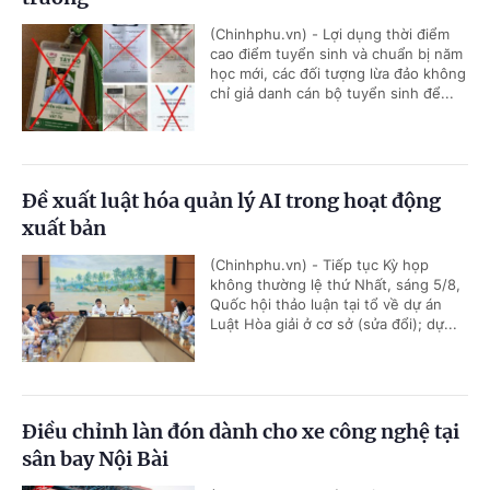
(Chinhphu.vn) - Lợi dụng thời điểm
cao điểm tuyển sinh và chuẩn bị năm
học mới, các đối tượng lừa đảo không
chỉ giả danh cán bộ tuyển sinh để...
Đề xuất luật hóa quản lý AI trong hoạt động
xuất bản
(Chinhphu.vn) - Tiếp tục Kỳ họp
không thường lệ thứ Nhất, sáng 5/8,
Quốc hội thảo luận tại tổ về dự án
Luật Hòa giải ở cơ sở (sửa đổi); dự...
Điều chỉnh làn đón dành cho xe công nghệ tại
sân bay Nội Bài