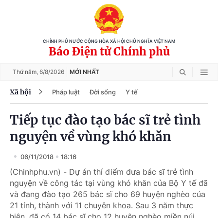
CHÍNH PHỦ NƯỚC CỘNG HÒA XÃ HỘI CHỦ NGHĨA VIỆT NAM
Báo Điện tử Chính phủ
Thứ năm,
6/8/2026
MỚI NHẤT
Xã hội
Pháp luật
Đời sống
Y tế
Tiếp tục đào tạo bác sĩ trẻ tình
nguyện về vùng khó khăn
06/11/2018
18:16
(Chinhphu.vn) - Dự án thí điểm đưa bác sĩ trẻ tình
nguyện về công tác tại vùng khó khăn của Bộ Y tế đã
và đang đào tạo 265 bác sĩ cho 69 huyện nghèo của
21 tỉnh, thành với 11 chuyên khoa. Sau 3 năm thực
hiện, đã có 14 bác sĩ cho 12 huyện nghèo miền núi