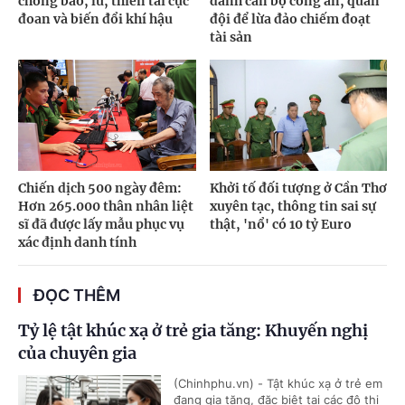
chống bão, lũ, thiên tai cực
danh cán bộ công an, quân
đoan và biến đổi khí hậu
đội để lừa đảo chiếm đoạt
tài sản
Chiến dịch 500 ngày đêm:
Khởi tố đối tượng ở Cần Thơ
Hơn 265.000 thân nhân liệt
xuyên tạc, thông tin sai sự
sĩ đã được lấy mẫu phục vụ
thật, 'nổ' có 10 tỷ Euro
xác định danh tính
ĐỌC THÊM
Tỷ lệ tật khúc xạ ở trẻ gia tăng: Khuyến nghị
của chuyên gia
(Chinhphu.vn) - Tật khúc xạ ở trẻ em
đang gia tăng, đặc biệt tại các đô thị