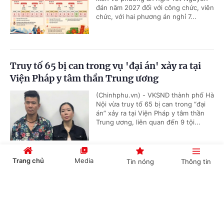
đán năm 2027 đối với công chức, viên
chức, với hai phương án nghỉ 7...
Truy tố 65 bị can trong vụ 'đại án' xảy ra tại
Viện Pháp y tâm thần Trung ương
(Chinhphu.vn) - VKSND thành phố Hà
Nội vừa truy tố 65 bị can trong “đại
án” xảy ra tại Viện Pháp y tâm thần
Trung ương, liên quan đến 9 tội...
Trang chủ
Media
Tin nóng
Thông tin
Tiếp tục hoàn thiện quy định pháp luật về đưa
lao động đi làm việc ở nước ngoài theo hợp
Cổng TTĐT Chính phủ
English
中文
đồng
(Chinhphu.vn) - Sáng nay (5/8), Kỳ
họp bất thường lần thứ nhất, Quốc