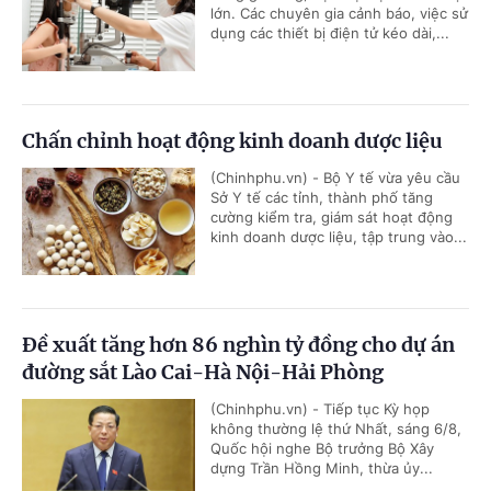
lớn. Các chuyên gia cảnh báo, việc sử
dụng các thiết bị điện tử kéo dài,...
Chấn chỉnh hoạt động kinh doanh dược liệu
(Chinhphu.vn) - Bộ Y tế vừa yêu cầu
Sở Y tế các tỉnh, thành phố tăng
cường kiểm tra, giám sát hoạt động
kinh doanh dược liệu, tập trung vào...
Đề xuất tăng hơn 86 nghìn tỷ đồng cho dự án
đường sắt Lào Cai-Hà Nội-Hải Phòng
(Chinhphu.vn) - Tiếp tục Kỳ họp
không thường lệ thứ Nhất, sáng 6/8,
Quốc hội nghe Bộ trưởng Bộ Xây
dựng Trần Hồng Minh, thừa ủy...