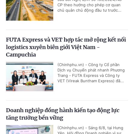
CP theo hướng cho phép cơ quan
chủ quản chủ động đầu tư trước...
FUTA Express và VET hợp tác mở rộng kết nối
logistics xuyên biên giới Việt Nam -
Campuchia
(Chinhphu.vn) - Công ty Cổ phần
Dịch vụ Chuyển phát nhanh Phương
Trang - FUTA Express và Công ty
VET (Vireak Buntham Express) đã...
Doanh nghiệp đồng hành kiến tạo động lực
tăng trưởng bền vững
(Chinhphu.vn) - Sáng 6/8, tại Hưng
Yên, Hội đồng Doanh nghiệp vì sự