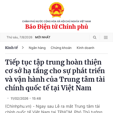
CHÍNH PHỦ NƯỚC CỘNG HÒA XÃ HỘI CHỦ NGHĨA VIỆT NAM
Báo Điện tử Chính phủ
Thứ sáu,
7/8/2026
MỚI NHẤT
Kinh tế
Ngân hàng
Chứng khoán
Kinh doanh
Tiếp tục tập trung hoàn thiện
cơ sở hạ tầng cho sự phát triển
và vận hành của Trung tâm tài
chính quốc tế tại Việt Nam
11/02/2026
15:48
(Chinhphu.vn) - Ngay sau Lễ ra mắt Trung tâm tài
chính quốc tế Việt Nam tại TPHCM, Phó Thủ tướng