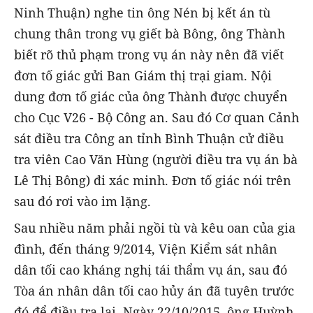
Ninh Thuận) nghe tin ông Nén bị kết án tù
chung thân trong vụ giết bà Bông, ông Thành
biết rõ thủ phạm trong vụ án này nên đã viết
đơn tố giác gửi Ban Giám thị trại giam. Nội
dung đơn tố giác của ông Thành được chuyển
cho Cục V26 - Bộ Công an. Sau đó Cơ quan Cảnh
sát điều tra Công an tỉnh Bình Thuận cử điều
tra viên Cao Văn Hùng (người điều tra vụ án bà
Lê Thị Bông) đi xác minh. Đơn tố giác nói trên
sau đó rơi vào im lặng.
Sau nhiều năm phải ngồi tù và kêu oan của gia
đình, đến tháng 9/2014, Viện Kiểm sát nhân
dân tối cao kháng nghị tái thẩm vụ án, sau đó
Tòa án nhân dân tối cao hủy án đã tuyên trước
đó để điều tra lại. Ngày 22/10/2015, ông Huỳnh