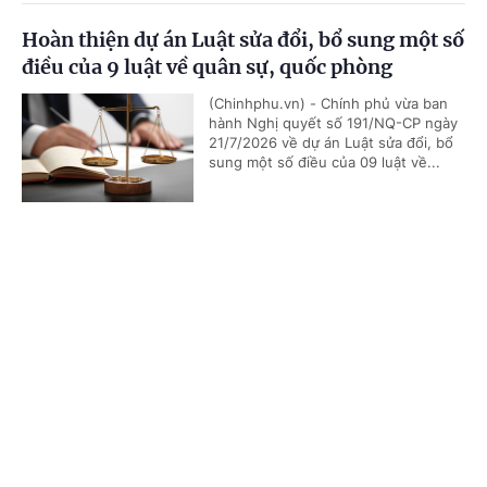
Hoàn thiện dự án Luật sửa đổi, bổ sung một số
điều của 9 luật về quân sự, quốc phòng
(Chinhphu.vn) - Chính phủ vừa ban
hành Nghị quyết số 191/NQ-CP ngày
21/7/2026 về dự án Luật sửa đổi, bổ
sung một số điều của 09 luật về...
Cổng TTĐT Chính phủ
English
中文
Vĩnh Long: Phục hồi điều tra vụ tai nạn giao
thông làm nữ sinh tử vong
Trang chủ
Media
Tin nóng
Thông tin
(Chinhphu.vn) - Sau gần 1 năm tạm
đình chỉ, Công an tỉnh Vĩnh Long
phục hồi điều tra vụ án Nguyễn Văn
Bảo Trung lái xe tải gây tai nạn...
Chuyên mục
CHÍNH TRỊ
KINH TẾ