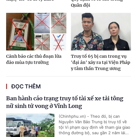
Quân đội
Cảnh báo các thủ đoạn lừa
Truy tố 65 bị can trong vụ
đảo mùa tựu trường
'đại án' xảy ra tại Viện Pháp
y tâm thần Trung ương
ĐỌC THÊM
Ban hành cáo trạng truy tố tài xế xe tải tông
nữ sinh tử vong ở Vĩnh Long
(Chinhphu.vn) - Theo đó, bị can
Nguyễn Văn Bảo Trung bị truy tố về
tội Vi phạm quy định về tham gia giao
thông đường bộ, sau gần 2 năm lái...