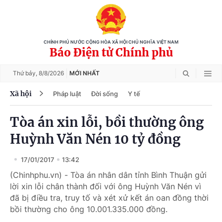
CHÍNH PHỦ NƯỚC CỘNG HÒA XÃ HỘI CHỦ NGHĨA VIỆT NAM
Báo Điện tử Chính phủ
Thứ bảy,
8/8/2026
MỚI NHẤT
Xã hội
Pháp luật
Đời sống
Y tế
Tòa án xin lỗi, bồi thường ông
Huỳnh Văn Nén 10 tỷ đồng
17/01/2017
13:42
(Chinhphu.vn) - Tòa án nhân dân tỉnh Bình Thuận gửi
lời xin lỗi chân thành đối với ông Huỳnh Văn Nén vì
đã bị điều tra, truy tố và xét xử kết án oan đồng thời
bồi thường cho ông 10.001.335.000 đồng.