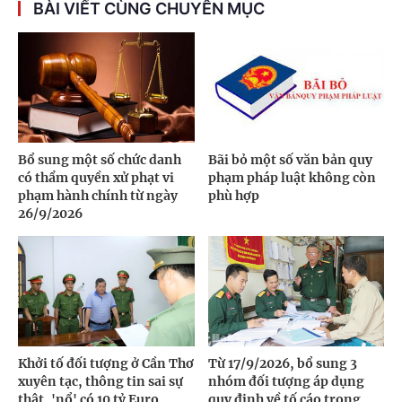
BÀI VIẾT CÙNG CHUYÊN MỤC
Bổ sung một số chức danh
Bãi bỏ một số văn bản quy
có thẩm quyền xử phạt vi
phạm pháp luật không còn
phạm hành chính từ ngày
phù hợp
26/9/2026
Khởi tố đối tượng ở Cần Thơ
Từ 17/9/2026, bổ sung 3
xuyên tạc, thông tin sai sự
nhóm đối tượng áp dụng
thật, 'nổ' có 10 tỷ Euro
quy định về tố cáo trong