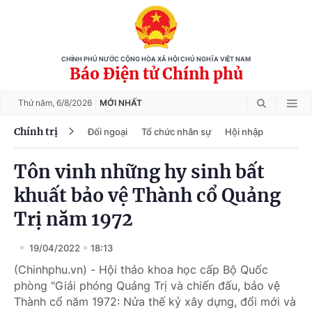
CHÍNH PHỦ NƯỚC CỘNG HÒA XÃ HỘI CHỦ NGHĨA VIỆT NAM
Báo Điện tử Chính phủ
Thứ năm,
6/8/2026
MỚI NHẤT
Chính trị
Đối ngoại
Tổ chức nhân sự
Hội nhập
Tôn vinh những hy sinh bất
khuất bảo vệ Thành cổ Quảng
Trị năm 1972
19/04/2022
18:13
(Chinhphu.vn) - Hội thảo khoa học cấp Bộ Quốc
phòng "Giải phóng Quảng Trị và chiến đấu, bảo vệ
Thành cổ năm 1972: Nửa thế kỷ xây dựng, đổi mới và