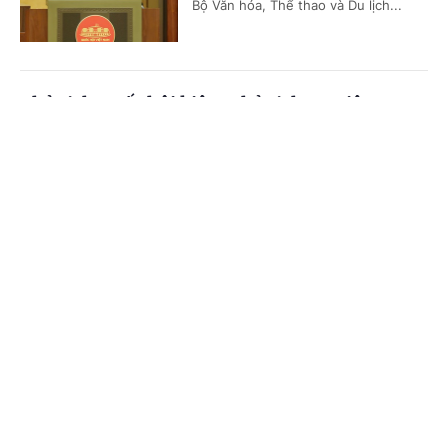
Bộ Văn hóa, Thể thao và Du lịch...
Chủ tịch Quốc hội kiêm Chủ tịch Hạ viện
Vương quốc Thái Lan bắt đầu thăm chính thức
Cổng TTĐT Chính phủ
English
中文
Việt Nam
Trang chủ
Media
Tin nóng
Thông tin
(Chinhphu.vn) - Sáng 5/8, Chủ tịch
Quốc hội kiêm Chủ tịch Hạ viện
Vương quốc Thái Lan Sophon Zaram
đến Hà Nội, bắt đầu chuyến thăm...
Chuyên mục
CHÍNH TRỊ
KINH TẾ
Hoàn thiện hệ thống pháp luật về kiến trúc
VĂN HÓA
XÃ HỘI
(Chinhphu.vn) - Tiếp tục chương
trình nghị sự kỳ họp không thường lệ
KHOA GIÁO
QUỐC TẾ
lần thứ nhất, Quốc hội khóa XVI, sáng
nay (5/8), Quốc hội nghe báo cáo...
GÓP Ý HIẾN KẾ