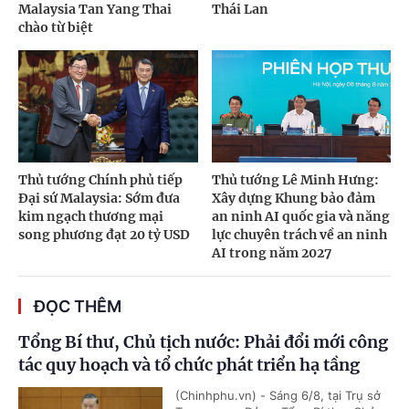
Malaysia Tan Yang Thai
Thái Lan
chào từ biệt
Thủ tướng Chính phủ tiếp
Thủ tướng Lê Minh Hưng:
Đại sứ Malaysia: Sớm đưa
Xây dựng Khung bảo đảm
kim ngạch thương mại
an ninh AI quốc gia và năng
song phương đạt 20 tỷ USD
lực chuyên trách về an ninh
AI trong năm 2027
ĐỌC THÊM
Tổng Bí thư, Chủ tịch nước: Phải đổi mới công
tác quy hoạch và tổ chức phát triển hạ tầng
(Chinhphu.vn) - Sáng 6/8, tại Trụ sở