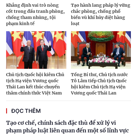
Khẳng định vai trò nòng
Tạo hành lang pháp lý vững
cốt trong đấu tranh phòng,
chắc phòng, chống phổ
chống tham nhũng, tội
biến vũ khí hủy diệt hàng
phạm kinh tế
loạt
Chủ tịch Quốc hội kiêm Chủ
Tổng Bí thư, Chủ tịch nước
tịch Hạ viện Vương quốc
Tô Lâm tiếp Chủ tịch Quốc
Thái Lan kết thúc chuyến
hội kiêm Chủ tịch Hạ viện
thăm chính thức Việt Nam
Vương quốc Thái Lan
ĐỌC THÊM
Tạo cơ chế, chính sách đặc thù để xử lý vi
phạm pháp luật liên quan đến một số lĩnh vực