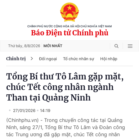
CHÍNH PHỦ NƯỚC CỘNG HÒA XÃ HỘI CHỦ NGHĨA VIỆT NAM
Báo Điện tử Chính phủ
Thứ bảy,
8/8/2026
MỚI NHẤT
Chính trị
Đối ngoại
Tổ chức nhân sự
Hội nhập
Tổng Bí thư Tô Lâm gặp mặt,
chúc Tết công nhân ngành
Than tại Quảng Ninh
27/01/2026
14:19
(Chinhphu.vn) - Trong chuyến công tác tại Quảng
Ninh, sáng 27/1, Tổng Bí thư Tô Lâm và Đoàn công
tác Trung ương đã gặp mặt, chúc Tết công nhân