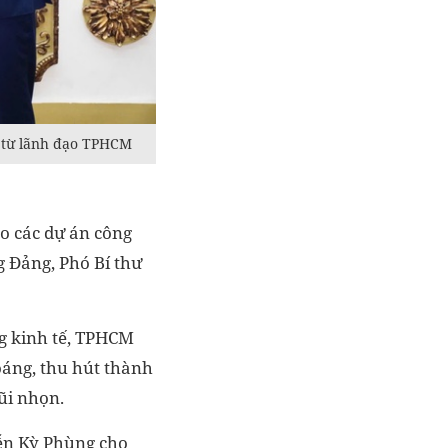
 từ lãnh đạo TPHCM
o các dự án công
 Đảng, Phó Bí thư
g kinh tế, TPHCM
oáng, thu hút thành
ũi nhọn.
ễn Kỳ Phùng cho