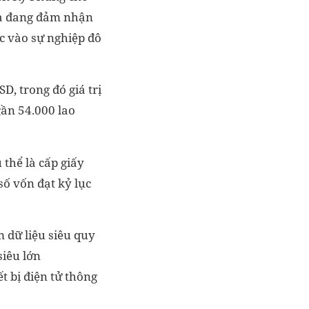
và đang đảm nhận
ực vào sự nghiệp đô
D, trong đó giá trị
gần 54.000 lao
 thể là cấp giấy
ố vốn đạt kỷ lục
m dữ liệu siêu quy
siêu lớn
 bị điện tử thông