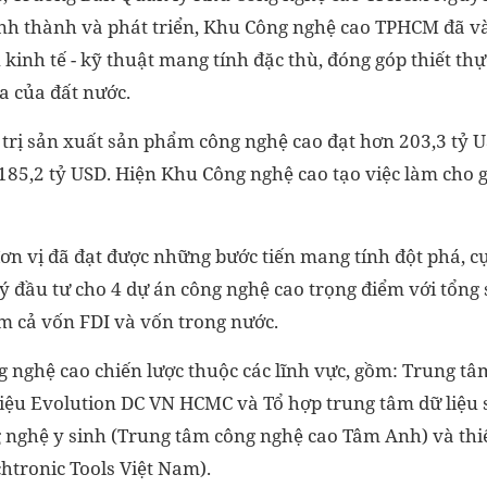
ình thành và phát triển, Khu Công nghệ cao TPHCM đã 
n kinh tế - kỹ thuật mang tính đặc thù, đóng góp thiết th
óa của đất nước.
 trị sản xuất sản phẩm công nghệ cao đạt hơn 203,3 tỷ US
185,2 tỷ USD. Hiện Khu Công nghệ cao tạo việc làm cho 
ơn vị đã đạt được những bước tiến mang tính đột phá, cụ
 đầu tư cho 4 dự án công nghệ cao trọng điểm với tổng s
ồm cả vốn FDI và vốn trong nước.
g nghệ cao chiến lược thuộc các lĩnh vực, gồm: Trung tâ
iệu Evolution DC VN HCMC và Tổ hợp trung tâm dữ liệu 
ghệ y sinh (Trung tâm công nghệ cao Tâm Anh) và thiết
tronic Tools Việt Nam).