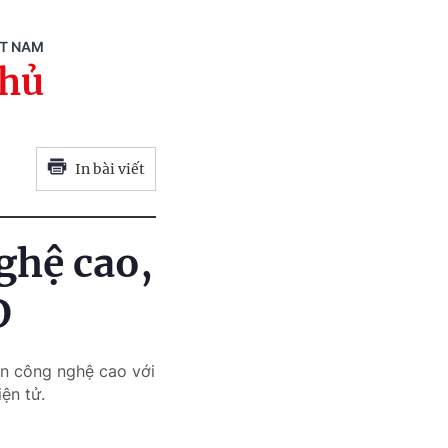
ỆT NAM
phủ
In bài viết
ghệ cao,
D
n công nghệ cao với
ện tử.