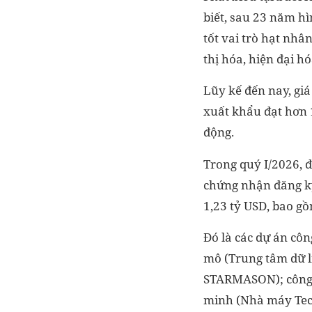
biết, sau 23 năm h
tốt vai trò hạt nhâ
thị hóa, hiện đại h
Lũy kế đến nay, giá
xuất khẩu đạt hơn 
động.
Trong quý I/2026, đ
chứng nhận đăng ký
1,23 tỷ USD, bao g
Đó là các dự án côn
mô (Trung tâm dữ l
STARMASON); công n
minh (Nhà máy Tech