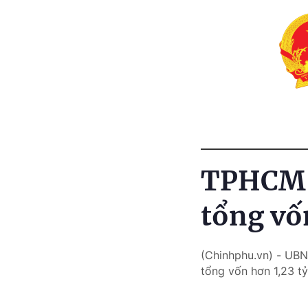
TPHCM t
tổng vố
(Chinhphu.vn) - UB
tổng vốn hơn 1,23 tỷ