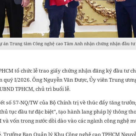
 dự án Trung tâm Công nghệ cao Tâm Anh nhận chứng nhận đầu tư
HCM tổ chức lễ trao giấy chứng nhận đăng ký đầu tư ch
m quý I/2026. Ông Nguyễn Văn Được, Ủy viên Trung ương
 UBND TPHCM, chủ trì buổi lễ.
ết số 57-NQ/TW của Bộ Chính trị về thúc đẩy tăng trưởn
thủ tục đầu tư đặc biệt", tạo hành lang pháp lý thông th
 và vốn trong nước dồi dào vào các ngành công nghệ m
 lễ, Trưởng Ban Quản lý Khu Công nghệ cao TPHCM Nguy