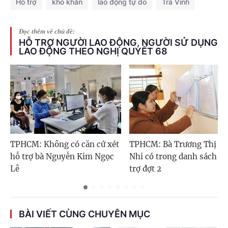
Hỗ trợ
khó khăn
lao động tự do
Trà Vinh
Đọc thêm về chủ đề:
HỖ TRỢ NGƯỜI LAO ĐỘNG, NGƯỜI SỬ DỤNG
LAO ĐỘNG THEO NGHỊ QUYẾT 68
TPHCM: Không có căn cứ xét
TPHCM: Bà Trương Thị Tu
hỗ trợ bà Nguyễn Kim Ngọc
Nhi có trong danh sách h
Lê
trợ đợt 2
BÀI VIẾT CÙNG CHUYÊN MỤC