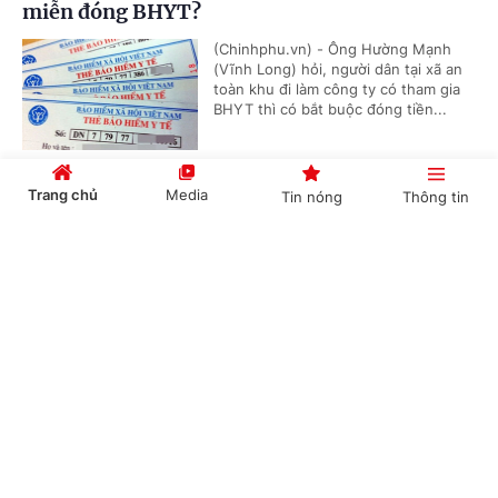
miễn đóng BHYT?
(Chinhphu.vn) - Ông Hường Mạnh
(Vĩnh Long) hỏi, người dân tại xã an
toàn khu đi làm công ty có tham gia
BHYT thì có bắt buộc đóng tiền...
Trang chủ
Media
Tin nóng
Thông tin
Chủ nguồn thải chịu trách nhiệm chuyển giao
chất thải
Cổng TTĐT Chính phủ
English
中文
(Chinhphu.vn) - Công ty ông Nguyễn
Đức Thịnh (Gia Lai) có lượng bao
cước (polypropylene) thải ra từ quá
trình nhận hàng nguyên liệu của...
Chuyên mục
Chế độ giảm định mức tiết dạy đối với giáo
CHÍNH TRỊ
KINH TẾ
viên kiêm nhiệm