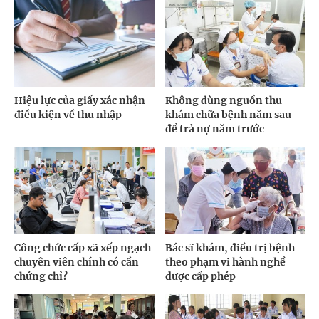
Hiệu lực của giấy xác nhận
Không dùng nguồn thu
điều kiện về thu nhập
khám chữa bệnh năm sau
để trả nợ năm trước
Công chức cấp xã xếp ngạch
Bác sĩ khám, điều trị bệnh
chuyên viên chính có cần
theo phạm vi hành nghề
chứng chỉ?
được cấp phép