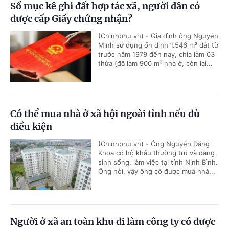
Sổ mục kê ghi đất hợp tác xã, người dân có
được cấp Giấy chứng nhận?
(Chinhphu.vn) - Gia đình ông Nguyễn
Minh sử dụng ổn định 1.546 m² đất từ
trước năm 1979 đến nay, chia làm 03
thửa (đã làm 900 m² nhà ở, còn lại...
Có thể mua nhà ở xã hội ngoài tỉnh nếu đủ
điều kiện
(Chinhphu.vn) - Ông Nguyễn Đăng
Khoa có hộ khẩu thường trú và đang
sinh sống, làm việc tại tỉnh Ninh Bình.
Ông hỏi, vậy ông có được mua nhà...
Người ở xã an toàn khu đi làm công ty có được