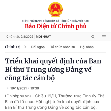
CHÍNH PHỦ NƯỚC CỘNG HÒA XÃ HỘI CHỦ NGHĨA VIỆT NAM
Báo Điện tử Chính phủ
Chủ nhật,
9/8/2026
MỚI NHẤT
Chính trị
Đối ngoại
Tổ chức nhân sự
Hội nhập
Triển khai quyết định của Ban
Bí thư Trung ương Đảng về
công tác cán bộ
19/11/2021
19:36
(Chinhphu.vn) - Chiều 19/11, Thường trực Tỉnh ủy Thái
Bình đã tổ chức Hội nghị triển khai quyết định của
Ban Bí thư Trung ương Đảng về công tác cán bộ.