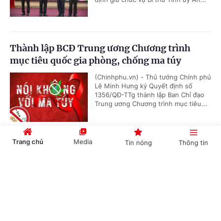
Thành lập BCĐ Trung ương Chương trình
mục tiêu quốc gia phòng, chống ma túy
(Chinhphu.vn) - Thủ tướng Chính phủ
Lê Minh Hưng ký Quyết định số
1356/QĐ-TTg thành lập Ban Chỉ đạo
Trung ương Chương trình mục tiêu...
Trang chủ
Media
Tin nóng
Thông tin
Hội nghị công bố các quyết định của Bộ Chính
trị, Ban Bí thư về công tác cán bộ
Cổng TTĐT Chính phủ
English
中文
(Chinhphu.vn) - Sáng 23/7, tại Trụ sở
Trung ương Đảng, Ủy viên Bộ Chính
trị, Thường trực Ban Bí thư Trần Cẩm
Tú chủ trì Hội nghị công bố các...