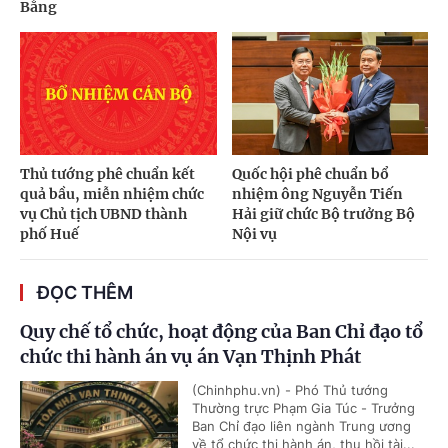
Bằng
Thủ tướng phê chuẩn kết
Quốc hội phê chuẩn bổ
quả bầu, miễn nhiệm chức
nhiệm ông Nguyễn Tiến
vụ Chủ tịch UBND thành
Hải giữ chức Bộ trưởng Bộ
phố Huế
Nội vụ
ĐỌC THÊM
Quy chế tổ chức, hoạt động của Ban Chỉ đạo tổ
chức thi hành án vụ án Vạn Thịnh Phát
(Chinhphu.vn) - Phó Thủ tướng
Thường trực Phạm Gia Túc - Trưởng
Ban Chỉ đạo liên ngành Trung ương
về tổ chức thi hành án, thu hồi tài...