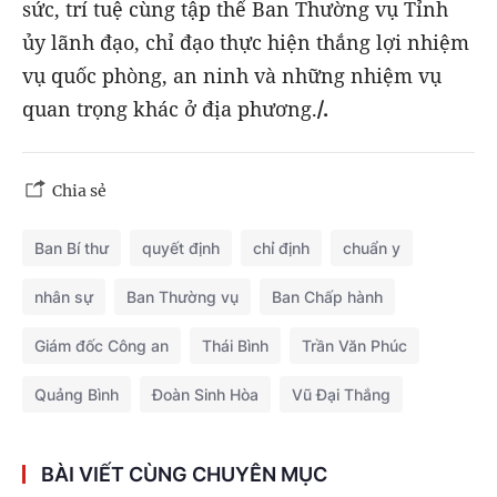
sức, trí tuệ cùng tập thể Ban Thường vụ Tỉnh
ủy lãnh đạo, chỉ đạo thực hiện thắng lợi nhiệm
vụ quốc phòng, an ninh và những nhiệm vụ
quan trọng khác ở địa phương.
/.
Chia sẻ
Ban Bí thư
quyết định
chỉ định
chuẩn y
nhân sự
Ban Thường vụ
Ban Chấp hành
Giám đốc Công an
Thái Bình
Trần Văn Phúc
Quảng Bình
Đoàn Sinh Hòa
Vũ Đại Thắng
BÀI VIẾT CÙNG CHUYÊN MỤC