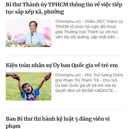
Bí thư Thành ủy TPHCM thông tin về việc tiếp
tục sắp xếp xã, phường
(Chinhphu.vn) - Chiều 28/7, Thành ủy
TPHCM tổ chức hội nghị đối thoại
giữa Thường trực Thành ủy với học
viên lớp bồi dưỡng, cập nhật kiến...
Kiện toàn nhân sự Ủy ban Quốc gia về trẻ em
(Chinhphu.vn) - Phó Thủ tướng Chính
phủ Phạm Thị Thanh Trà - Chủ tịch
Ủy ban Quốc gia về trẻ em vừa ký
Quyết định số 85/QĐ-UBQGVTE...
Ban Bí thư thi hành kỷ luật 5 đảng viên vi
phạm