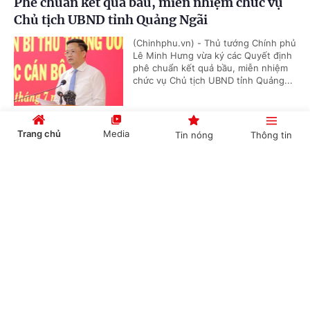
Phê chuẩn kết quả bầu, miễn nhiệm chức vụ
Chủ tịch UBND tỉnh Quảng Ngãi
(Chinhphu.vn) - Thủ tướng Chính phủ
Lê Minh Hưng vừa ký các Quyết định
phê chuẩn kết quả bầu, miễn nhiệm
chức vụ Chủ tịch UBND tỉnh Quảng...
Trang chủ
Media
Tin nóng
Thông tin
Kế hoạch tổ chức các hoạt động hướng tới Kỷ
niệm 80 năm Ngày Thương binh - Liệt sĩ
Cổng TTĐT Chính phủ
English
中文
(Chinhphu.vn) - Phó Thủ tướng Phạm
Thị Thanh Trà ký Quyết định số
1471/QĐ-TTg ngày 31/7/2026 ban
hành Kế hoạch triển khai thực hiện...
Chuyên mục
Chỉ đạo, điều hành của Chính phủ, Thủ tướng
CHÍNH TRỊ
KINH TẾ