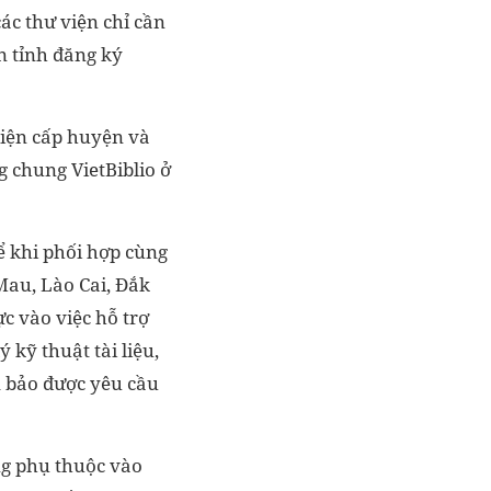
ác thư viện chỉ cần
n tỉnh đăng ký
viện cấp huyện và
g chung VietBiblio ở
ể khi phối hợp cùng
 Mau, Lào Cai, Đắk
c vào việc hỗ trợ
 kỹ thuật tài liệu,
m bảo được yêu cầu
ng phụ thuộc vào