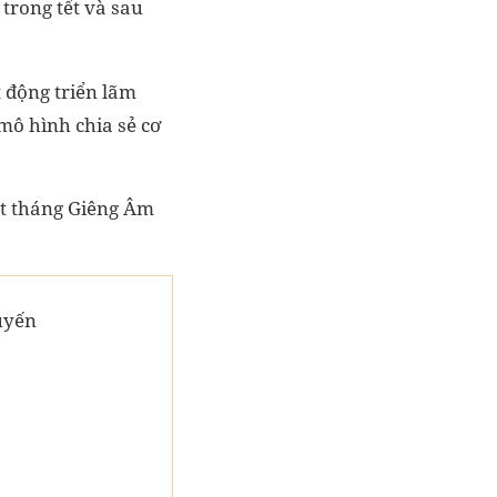
 trong tết và sau
t động triển lãm
mô hình chia sẻ cơ
ết tháng Giêng Âm
uyến