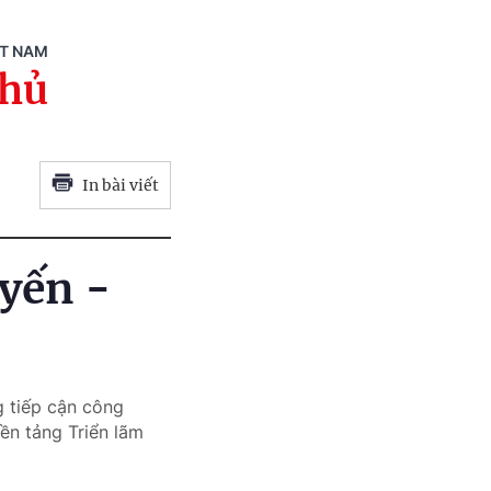
ỆT NAM
phủ
In bài viết
uyến -
g tiếp cận công
ền tảng Triển lãm