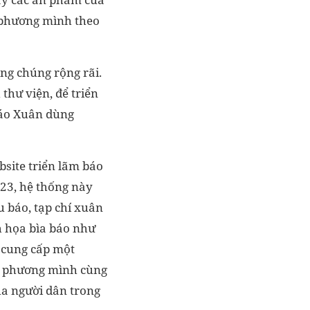
a phương mình theo
ông chúng rộng rãi.
hư viện, để triển
Báo Xuân dùng
site triển lãm báo
23, hệ thống này
u báo, tạp chí xuân
h họa bìa báo như
c cung cấp một
địa phương mình cùng
ủa người dân trong