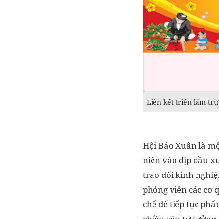
Liên kết triển lãm tr
Hội Báo Xuân là m
niên vào dịp đầu xu
trao đổi kinh nghiệ
phóng viên các cơ 
chế để tiếp tục phấ
chiều sâu tư tưởng,