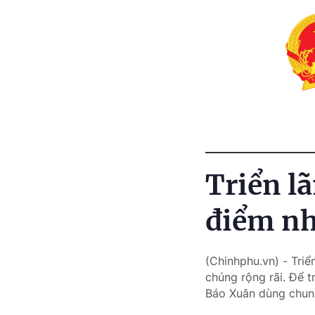
Triển l
điểm nh
(Chinhphu.vn) - Triể
chúng rộng rãi. Để t
Báo Xuân dùng chung