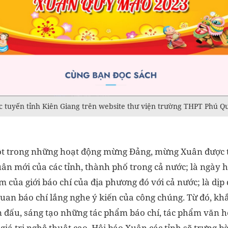
ực tuyến tỉnh Kiên Giang trên website thư viện trường THPT Phú Q
ột trong những hoạt động mừng Đảng, mừng Xuân được 
ân mới của các tỉnh, thành phố trong cả nước; là ngày hộ
m của giới báo chí của địa phương đó với cả nước; là dịp 
quan báo chí lắng nghe ý kiến của công chúng. Từ đó, k
n đấu, sáng tạo những tác phẩm báo chí, tác phẩm văn h
 giá trị nghệ thuật cao. Hội báo Xuân các tỉnh sẽ trưng 