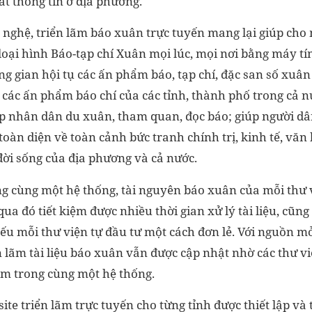
ắt thông tin ở địa phương.
nghệ, triển lãm báo xuân trực tuyến mang lại giúp cho 
 loại hình Báo-tạp chí Xuân mọi lúc, mọi nơi bằng máy tí
ng gian hội tụ các ấn phẩm báo, tạp chí, đặc san số xuân
các ấn phẩm báo chí của các tỉnh, thành phố trong cả n
ớp nhân dân du xuân, tham quan, đọc báo; giúp người d
toàn diện về toàn cảnh bức tranh chính trị, kinh tế, văn 
đời sống của địa phương và cả nước.
 cùng một hệ thống, tài nguyên báo xuân của mỗi thư v
ua đó tiết kiệm được nhiều thời gian xử lý tài liệu, cũng
u mỗi thư viện tự đầu tư một cách đơn lẻ. Với nguồn mở,
 lãm tài liệu báo xuân vẫn được cập nhật nhờ các thư vi
êm trong cùng một hệ thống.
site triển lãm trực tuyến cho từng tỉnh được thiết lập và