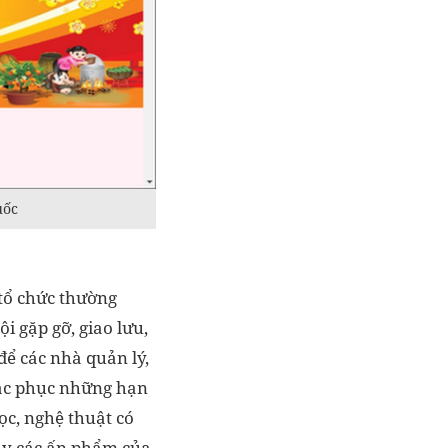
uốc
tổ chức thường
i gặp gỡ, giao lưu,
để các nhà quản lý,
hắc phục những hạn
ọc, nghệ thuật có
bày các ấn phẩm của