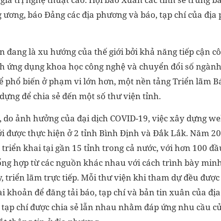
ng ương, báo Đảng các địa phương và báo, tạp chí của đị
n đang là xu hướng của thế giới bởi khả năng tiếp cận c
 ứng dụng khoa học công nghệ và chuyển đổi số ngành t
ể phổ biến ở phạm vi lớn hơn, một nền tảng Triển lãm 
ựng để chia sẻ đến một số thư viện tỉnh.
do ảnh hưởng của đại dịch COVID-19, việc xây dựng web
i được thực hiện ở 2 tỉnh Bình Định và Đắk Lắk. Năm 20
triển khai tại gần 15 tỉnh trong cả nước, với hơn 100 đầ
ổng hợp từ các nguồn khác nhau với cách trình bày min
, triển lãm trực tiếp. Mỗi thư viện khi tham dự đều đượ
tài khoản để đăng tải báo, tạp chí và bản tin xuân của 
 tạp chí được chia sẻ lẫn nhau nhằm đáp ứng nhu cầu c