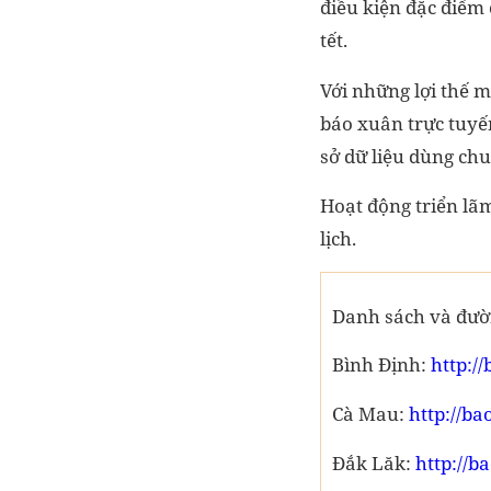
điều kiện đặc điểm 
tết.
Với những lợi thế m
báo xuân trực tuyế
sở dữ liệu dùng chu
Hoạt động triển lã
lịch.
Danh sách và đườn
Bình Định:
http:/
Cà Mau:
http://b
Đắk Lăk:
http://