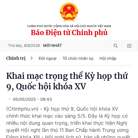
CHÍNH PHỦ NƯỚC CỘNG HÒA XÃ HỘI CHỦ NGHĨA VIỆT NAM
Báo Điện tử Chính phủ
Thứ bảy,
8/8/2026
MỚI NHẤT
Chính trị
Đối ngoại
Tổ chức nhân sự
Hội nhập
Khai mạc trọng thể Kỳ họp thứ
9, Quốc hội khóa XV
05/05/2025
09:43
(Chinhphu.vn) - Kỳ họp thứ 9, Quốc hội khóa XV
chính thức khai mạc vào sáng 5/5. Đây là Kỳ họp có
nhiều nội dung quan trọng, triển khai thực hiện Nghị
quyết Hội nghị lần thứ 11 Ban Chấp hành Trung ương
Đảng khóa XIII - Hội nghị lịch sử, bàn về những quyết