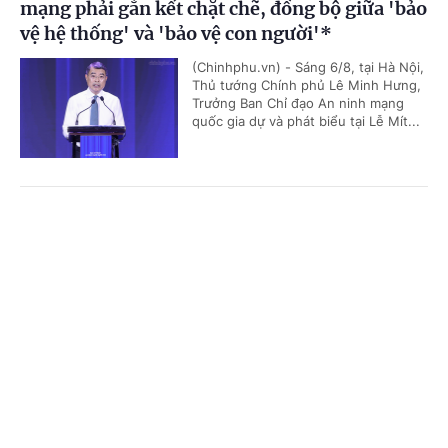
mạng phải gắn kết chặt chẽ, đồng bộ giữa 'bảo
vệ hệ thống' và 'bảo vệ con người'*
(Chinhphu.vn) - Sáng 6/8, tại Hà Nội,
Thủ tướng Chính phủ Lê Minh Hưng,
Trưởng Ban Chỉ đạo An ninh mạng
quốc gia dự và phát biểu tại Lễ Mít...
Toàn văn phát biểu của Thường trực Ban Bí
Cổng TTĐT Chính phủ
English
中文
thư Trần Cẩm Tú tại Phiên họp toàn thể về đối
ngoại Đảng và đối ngoại nhân dân
Trang chủ
Media
Tin nóng
Thông tin
(Chinhphu.vn) - Sáng 5/8, tại Hà Nội,
trong khuôn khổ Hội nghị Ngoại giao
lần thứ 33, Ủy viên Bộ Chính trị,
Chuyên mục
Thường trực Ban Bí thư Trần Cẩm...
CHÍNH TRỊ
KINH TẾ