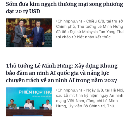
Sớm đưa kim ngạch thương mại song phương
đạt 20 tỷ USD
(Chinhphu.vn) - Chiều 6/8, tại trụ sở
Chính phủ, Thủ tướng Lê Minh Hưng
đã tiếp Đại sứ Malaysia Tan Yang Thai
tới chào từ biệt nhân kết thúc...
Thủ tướng Lê Minh Hưng: Xây dựng Khung
bảo đảm an ninh AI quốc gia và năng lực
chuyên trách về an ninh AI trong năm 2027
(Chinhphu.vn) - Ngày 6/8, tại Hà Nội,
sau Lễ mít tinh kỷ niệm ngày An ninh
mạng Việt Nam, đồng chí Lê Minh
Hưng, Ủy viên Bộ Chính trị, Thủ...