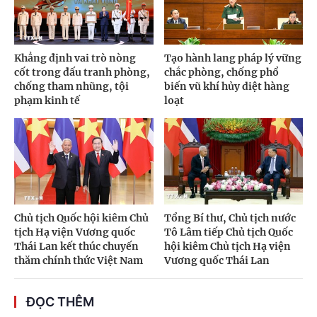
Khẳng định vai trò nòng
Tạo hành lang pháp lý vững
cốt trong đấu tranh phòng,
chắc phòng, chống phổ
chống tham nhũng, tội
biến vũ khí hủy diệt hàng
phạm kinh tế
loạt
Chủ tịch Quốc hội kiêm Chủ
Tổng Bí thư, Chủ tịch nước
tịch Hạ viện Vương quốc
Tô Lâm tiếp Chủ tịch Quốc
Thái Lan kết thúc chuyến
hội kiêm Chủ tịch Hạ viện
thăm chính thức Việt Nam
Vương quốc Thái Lan
ĐỌC THÊM