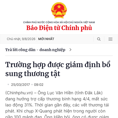
CHÍNH PHỦ NƯỚC CỘNG HÒA XÃ HỘI CHỦ NGHĨA VIỆT NAM
Báo Điện tử Chính phủ
Chủ nhật,
9/8/2026
MỚI NHẤT
Trả lời công dân - doanh nghiệp
Trường hợp được giám định bổ
sung thương tật
25/03/2017
09:02
(Chinhphu.vn) – Ông Lục Văn Hiền (tỉnh Đắk Lắk)
đang hưởng trợ cấp thương binh hạng 4/4, mất sức
lao động 31%. Thời gian gần đây, các vết thương tái
phát. Khi chụp X-Quang phát hiện trong người còn
gần 100 mảnh đạn. Ông Hiền hỏi, ông có được giám