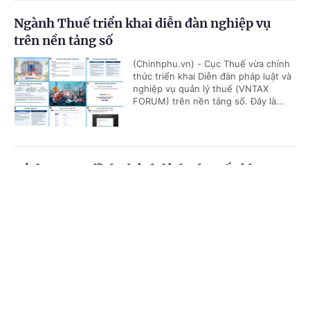
Ngành Thuế triển khai diễn đàn nghiệp vụ
trên nền tảng số
(Chinhphu.vn) - Cục Thuế vừa chính
thức triển khai Diễn đàn pháp luật và
nghiệp vụ quản lý thuế (VNTAX
FORUM) trên nền tảng số. Đây là...
Có được truy lĩnh chênh lệch phụ cấp khu vực
từ đầu năm 2026?
Cổng TTĐT Chính phủ
English
中文
(Chinhphu.vn) - Bà Mai Thị Hồng Vân
(Hà Tĩnh) công tác tại địa bàn được
Trang chủ
Media
Tin nóng
Thông tin
hưởng phụ cấp khu vực 0,2. Theo
Thông tư số 15/2026/TT-BNV, đơn...
Chuyên mục