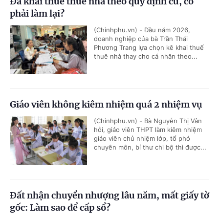
Đã khai thuế thuê nhà theo quy định cũ, có
phải làm lại?
(Chinhphu.vn) - Đầu năm 2026,
doanh nghiệp của bà Trần Thái
Phương Trang lựa chọn kê khai thuế
thuê nhà thay cho cá nhân theo...
Giáo viên không kiêm nhiệm quá 2 nhiệm vụ
(Chinhphu.vn) - Bà Nguyễn Thị Vân
hỏi, giáo viên THPT làm kiêm nhiệm
giáo viên chủ nhiệm lớp, tổ phó
chuyên môn, bí thư chi bộ thì được...
Đất nhận chuyển nhượng lâu năm, mất giấy tờ
gốc: Làm sao để cấp sổ?