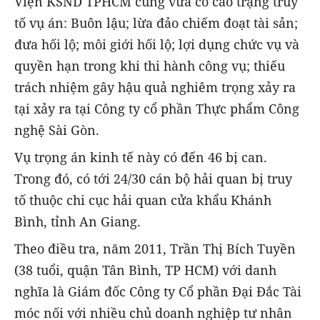
Viện KSND TPHCM cũng vừa có cáo trạng truy
tố vụ án: Buôn lậu; lừa đảo chiếm đoạt tài sản;
đưa hối lộ; môi giới hối lộ; lợi dụng chức vụ và
quyền hạn trong khi thi hành công vụ; thiếu
trách nhiệm gây hậu quả nghiêm trọng xảy ra
tại xảy ra tại Công ty cổ phần Thực phẩm Công
nghệ Sài Gòn.
Vụ trọng án kinh tế này có đến 46 bị can.
Trong đó, có tới 24/30 cán bộ hải quan bị truy
tố thuộc chi cục hải quan cửa khẩu Khánh
Bình, tỉnh An Giang.
Theo điều tra, năm 2011, Trần Thị Bích Tuyền
(38 tuổi, quận Tân Bình, TP HCM) với danh
nghĩa là Giám đốc Công ty Cổ phần Đại Đắc Tài
móc nối với nhiều chủ doanh nghiệp tư nhân