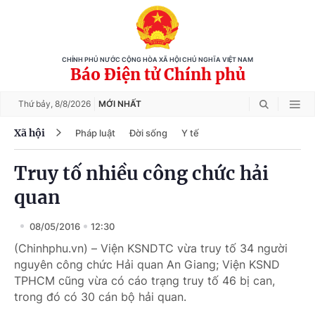
CHÍNH PHỦ NƯỚC CỘNG HÒA XÃ HỘI CHỦ NGHĨA VIỆT NAM
Báo Điện tử Chính phủ
Thứ bảy,
8/8/2026
MỚI NHẤT
Xã hội
Pháp luật
Đời sống
Y tế
Truy tố nhiều công chức hải
quan
08/05/2016
12:30
(Chinhphu.vn) – Viện KSNDTC vừa truy tố 34 người
nguyên công chức Hải quan An Giang; Viện KSND
TPHCM cũng vừa có cáo trạng truy tố 46 bị can,
trong đó có 30 cán bộ hải quan.