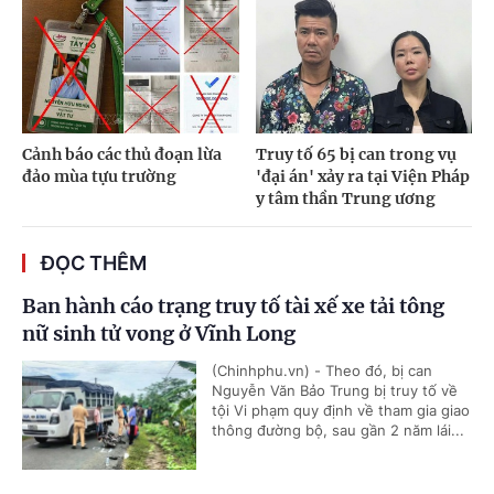
Cảnh báo các thủ đoạn lừa
Truy tố 65 bị can trong vụ
đảo mùa tựu trường
'đại án' xảy ra tại Viện Pháp
y tâm thần Trung ương
ĐỌC THÊM
Ban hành cáo trạng truy tố tài xế xe tải tông
nữ sinh tử vong ở Vĩnh Long
(Chinhphu.vn) - Theo đó, bị can
Nguyễn Văn Bảo Trung bị truy tố về
tội Vi phạm quy định về tham gia giao
thông đường bộ, sau gần 2 năm lái...