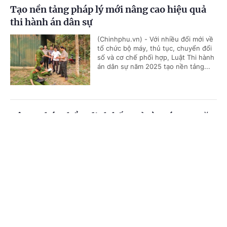
Tạo nền tảng pháp lý mới nâng cao hiệu quả
thi hành án dân sự
(Chinhphu.vn) - Với nhiều đổi mới về
tổ chức bộ máy, thủ tục, chuyển đổi
số và cơ chế phối hợp, Luật Thi hành
án dân sự năm 2025 tạo nền tảng...
Bộ Tư pháp thẩm định kết quả rà soát 474 văn
bản lĩnh vực khoa học, công nghệ
Cổng TTĐT Chính phủ
English
中文
(Chinhphu.vn) - Ngày 21/7, Bộ Tư
pháp tổ chức cuộc họp thẩm định đối
Trang chủ
Media
Tin nóng
Thông tin
với báo cáo sơ bộ về kết quả tổng rà
soát hệ thống văn bản quy phạm...
Chuyên mục
Hoàn thiện dự án Luật sửa đổi, bổ sung một số
CHÍNH TRỊ
KINH TẾ