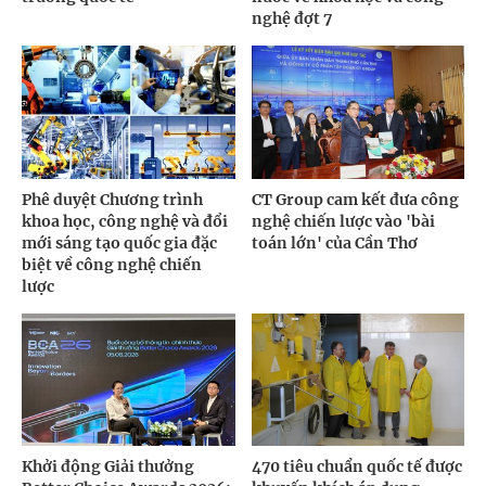
nghệ đợt 7
Phê duyệt Chương trình
CT Group cam kết đưa công
khoa học, công nghệ và đổi
nghệ chiến lược vào 'bài
mới sáng tạo quốc gia đặc
toán lớn' của Cần Thơ
biệt về công nghệ chiến
lược
Khởi động Giải thưởng
470 tiêu chuẩn quốc tế được