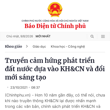
CHÍNH PHỦ NƯỚC CỘNG HÒA XÃ HỘI CHỦ NGHĨA VIỆT NAM
Báo Điện tử Chính phủ
Chủ nhật,
9/8/2026
MỚI NHẤT
Khoa giáo
Giáo dục
Khoa học - Công nghệ
Truyền cảm hứng phát triển
đất nước dựa vào KH&CN và đổi
mới sáng tạo
23/10/2021
08:37
(Chinhphu.vn) - Hơn 10 năm gần đây, có thể nói, chưa
khi nào truyền thông KH&CN lại được nhấn mạnh
trong các văn bản, chính sách phát triển KH&CN và