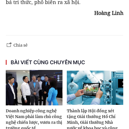
bá tri thức, phổ biến ra xã hội.
Hoàng Linh
Chia sẻ
BÀI VIẾT CÙNG CHUYÊN MỤC
Doanh nghiệp công nghệ
Thành lập Hội đồng xét
Việt Nam phải làm chủ công
tặng Giải thưởng Hồ Chí
nghệ chiến lược, vươn ra thị
Minh, Giải thưởng Nhà
trường quốc tế
nước về khoa học và công