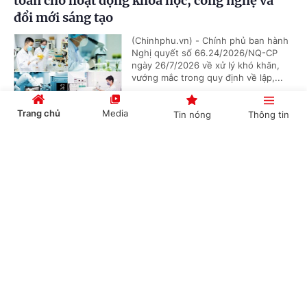
toán cho hoạt động khoa học, công nghệ và
đổi mới sáng tạo
(Chinhphu.vn) - Chính phủ ban hành
Nghị quyết số 66.24/2026/NQ-CP
ngày 26/7/2026 về xử lý khó khăn,
vướng mắc trong quy định về lập,...
Trang chủ
Media
Tin nóng
Thông tin
Không gian phát triển Việt Nam trong kỷ
Cổng TTĐT Chính phủ
English
中文
nguyên mới
(Chinhphu.vn) - Việc phát triển các
không gian số, dữ liệu, đổi mới sáng
tạo và các công nghệ chiến lược
được xác định là một trong những...
Chuyên mục
CHÍNH TRỊ
KINH TẾ
Xây dựng cơ sở dữ liệu cho hệ sinh thái khởi
nghiệp sáng tạo: Nền tảng kinh tế dữ liệu
VĂN HÓA
XÃ HỘI