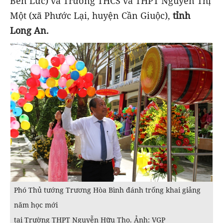
Bến Lức) và Trường THCS và THPT Nguyễn Thị
Một (xã Phước Lại, huyện Cần Giuộc),
tỉnh
Long An.
Phó Thủ tướng Trương Hòa Bình đánh trống khai giảng
năm học mới
tại Trường THPT Nguyễn Hữu Thọ. Ảnh: VGP