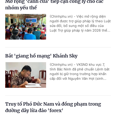
Mở rộng 'cánh cửa' tiếp cận công lý cho các
nhóm yếu thế
(Chinhphu.vn) - Việc mở rộng diện
người được trợ giúp pháp lý theo Luật
sửa đổi, bổ sung một số điều của
Luật Trợ giúp pháp lý năm 2026 thể...
Bắt 'giang hồ mạng' Khánh Sky
(Chinhphu.vn) - VKSND khu vực 7,
tỉnh Bắc Ninh đã phê chuẩn Lệnh bắt
người bị giữ trong trường hợp khẩn
cấp đối với Nguyễn Văn Hợi (sinh...
Truy tố Phó Đức Nam và đồng phạm trong
đường dây lừa đảo 'forex'