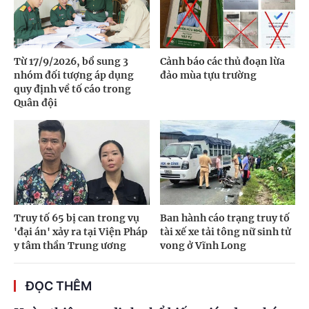
Từ 17/9/2026, bổ sung 3
Cảnh báo các thủ đoạn lừa
nhóm đối tượng áp dụng
đảo mùa tựu trường
quy định về tố cáo trong
Quân đội
Truy tố 65 bị can trong vụ
Ban hành cáo trạng truy tố
'đại án' xảy ra tại Viện Pháp
tài xế xe tải tông nữ sinh tử
y tâm thần Trung ương
vong ở Vĩnh Long
ĐỌC THÊM