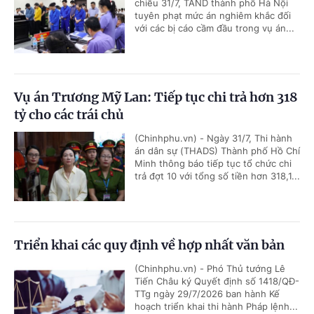
chiều 31/7, TAND thành phố Hà Nội
tuyên phạt mức án nghiêm khắc đối
với các bị cáo cầm đầu trong vụ án...
Vụ án Trương Mỹ Lan: Tiếp tục chi trả hơn 318
tỷ cho các trái chủ
(Chinhphu.vn) - Ngày 31/7, Thi hành
án dân sự (THADS) Thành phố Hồ Chí
Minh thông báo tiếp tục tổ chức chi
trả đợt 10 với tổng số tiền hơn 318,1...
Triển khai các quy định về hợp nhất văn bản
(Chinhphu.vn) - Phó Thủ tướng Lê
Tiến Châu ký Quyết định số 1418/QĐ-
TTg ngày 29/7/2026 ban hành Kế
hoạch triển khai thi hành Pháp lệnh...