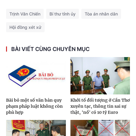
Trịnh Văn Chiến
Bí thư tỉnh ủy
Tòa án nhân dân
Hội đồng xét xử
BÀI VIẾT CÙNG CHUYÊN MỤC
Bãi bỏ một số văn bản quy
Khởi tố đối tượng ở Cần Thơ
phạm pháp luật không còn
xuyên tạc, thông tin sai sự
phù hợp
thật, 'nổ' có 10 tỷ Euro