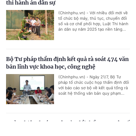
thi hành án dân sự
(Chinhphu.vn) - Với nhiều đổi mới về
tổ chức bộ máy, thủ tục, chuyển đổi
số và cơ chế phối hợp, Luật Thi hành
án dân sự năm 2025 tạo nền tảng...
Bộ Tư pháp thẩm định kết quả rà soát 474 văn
bản lĩnh vực khoa học, công nghệ
(Chinhphu.vn) - Ngày 21/7, Bộ Tư
pháp tổ chức cuộc họp thẩm định đối
với báo cáo sơ bộ về kết quả tổng rà
soát hệ thống văn bản quy phạm...
Hoàn thiện dự án Luật sửa đổi, bổ sung một số
điều của 9 luật về quân sự, quốc phòng
Cổng TTĐT Chính phủ
English
中文