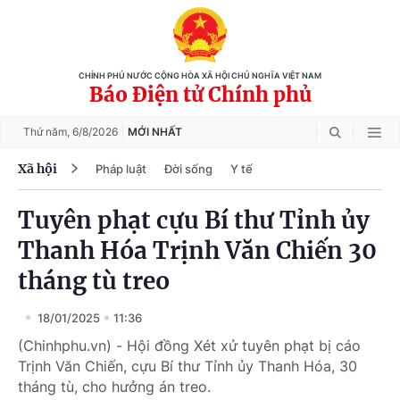
CHÍNH PHỦ NƯỚC CỘNG HÒA XÃ HỘI CHỦ NGHĨA VIỆT NAM
Báo Điện tử Chính phủ
Thứ năm,
6/8/2026
MỚI NHẤT
Xã hội
Pháp luật
Đời sống
Y tế
Tuyên phạt cựu Bí thư Tỉnh ủy
Thanh Hóa Trịnh Văn Chiến 30
tháng tù treo
18/01/2025
11:36
(Chinhphu.vn) - Hội đồng Xét xử tuyên phạt bị cáo
Trịnh Văn Chiến, cựu Bí thư Tỉnh ủy Thanh Hóa, 30
tháng tù, cho hưởng án treo.