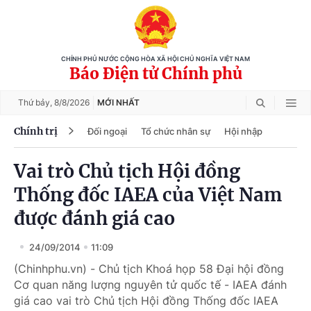
CHÍNH PHỦ NƯỚC CỘNG HÒA XÃ HỘI CHỦ NGHĨA VIỆT NAM
Báo Điện tử Chính phủ
Thứ bảy,
8/8/2026
MỚI NHẤT
Chính trị
Đối ngoại
Tổ chức nhân sự
Hội nhập
Vai trò Chủ tịch Hội đồng
Thống đốc IAEA của Việt Nam
được đánh giá cao
24/09/2014
11:09
(Chinhphu.vn) - Chủ tịch Khoá họp 58 Đại hội đồng
Cơ quan năng lượng nguyên tử quốc tế - IAEA đánh
giá cao vai trò Chủ tịch Hội đồng Thống đốc IAEA