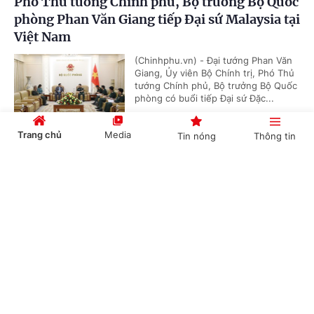
Phó Thủ tướng Chính phủ, Bộ trưởng Bộ Quốc
phòng Phan Văn Giang tiếp Đại sứ Malaysia tại
Việt Nam
(Chinhphu.vn) - Đại tướng Phan Văn
Giang, Ủy viên Bộ Chính trị, Phó Thủ
tướng Chính phủ, Bộ trưởng Bộ Quốc
phòng có buổi tiếp Đại sứ Đặc...
Trang chủ
Media
Tin nóng
Thông tin
Thúc đẩy hợp tác quốc phòng Việt Nam - UAE
Cổng TTĐT Chính phủ
English
中文
theo hướng thực chất, hiệu quả
(Chinhphu.vn) - Chiều 29/6, tại Hà
Nội, Đại tướng Phan Văn Giang, Ủy
viên Bộ Chính trị, Phó Thủ tướng
Chính phủ, Bộ trưởng Bộ Quốc...
Chuyên mục
CHÍNH TRỊ
KINH TẾ