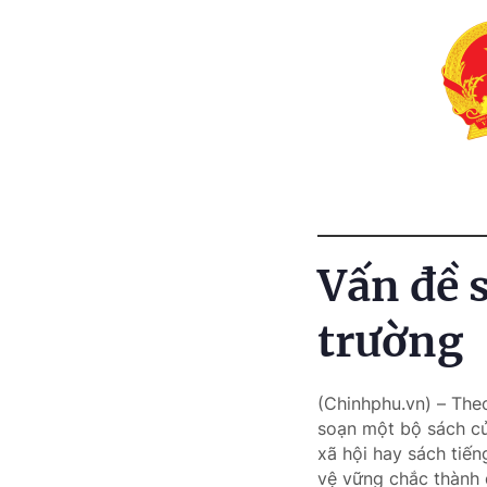
Vấn đề 
trường
(Chinhphu.vn) – Theo
soạn một bộ sách của
xã hội hay sách tiế
vệ vững chắc thành 