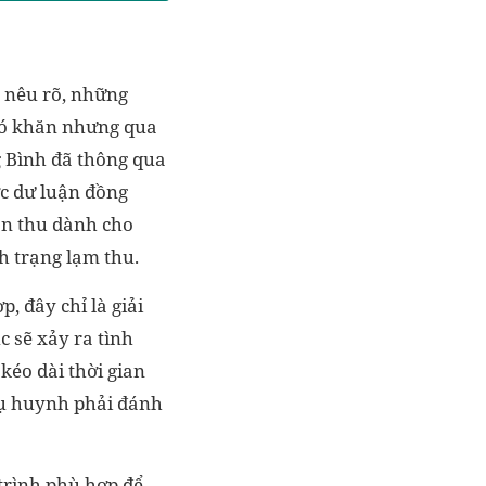
 nêu rõ, những
khó khăn nhưng qua
g Bình đã thông qua
c dư luận đồng
ản thu dành cho
h trạng lạm thu.
 đây chỉ là giải
c sẽ xảy ra tình
kéo dài thời gian
hụ huynh phải đánh
trình phù hợp để