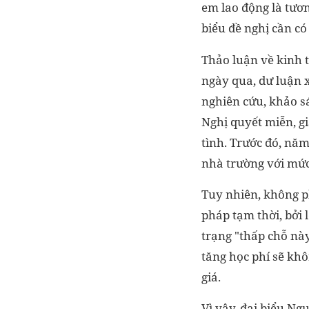
em lao động là tươn
biểu đề nghị cần có
Thảo luận về kinh 
ngày qua, dư luận 
nghiên cứu, khảo s
Nghị quyết miễn, g
tình. Trước đó, nă
nhà trường với mức
Tuy nhiên, không p
pháp tạm thời, bởi 
trạng "thấp chỗ này
tăng học phí sẽ kh
giá.
Vì vậy, đại biểu N