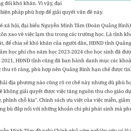
g đối khó khăn. Vì vậy, đại
 biện pháp phù hợp để giải quyết vấn đề này.
tế-xã hội, đại biểu Nguyễn Minh Tâm (Đoàn Quảng Bình)
xôn xao về việc lạm thu trong các trường học. Là tỉnh 
át, để chia sẻ khó khăn của người dân, HĐND tỉnh Quản
iảm học phí cho năm học 2023-2024 cho học sinh đã đượ
m 2021, HĐND tỉnh cũng đã ban hành danh mục các kho
 thu rõ ràng, phù hợp nên Quảng Bình hạn chế được tìn
hải địa phương nào cũng rõ cơ chế này nhưng dù phù hợp,
lẽ không giải quyết được việc tăng nguồn thu cho giáo dụ
, phình chỗ kia". Chính sách ưu việt của việc miễn, giảm 
ông bù đắp nổi với những khoản chi phí phát sinh mà p
guyễn Minh Tâm đề nghị Chính phủ sớm nghiên cứu có lộ 