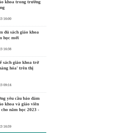
áo khoa trong trường
ông
23 16:00
m đủ sách giáo khoa
m học mới
23 16:38
 sách giáo khoa trở
hàng hóa' trên thị
23 09:14
ớng yêu cầu bảo đảm
áo khoa và giáo viên
i cho năm học 2023 -
23 16:59