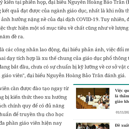
ý kiến tại phiên họp, đại biểu Nguyễn Hoàng Bảo Trân 
 kết quả đạt được của ngành giáo dục, nhất là khi nửa t
 ảnh hưởng nặng nề của đại dịch COVID-19. Tuy nhiên, đ
iệc thực hiện một số mục tiêu về chất cũng như về lượng 
năm đề ra.
i là các công nhân lao động, đại biểu phản ánh, việc đổi 
hai dạy tích hợp là xu thế chung của giáo dục phổ thông 
 đang bắt đầu, chưa có sự chuẩn bị kỹ lưỡng về cơ sở vật c
giáo viên", đại biểu Nguyễn Hoàng Bảo Trân đánh giá.
 viên cần được đào tạo ngay từ
Việc qu
ng bị kiến thức theo xu hướng
là thẩm
giáo kh
ách chính quy để có đủ năng
01/11/20
chuẩn để truyền thụ cho học
 đa phần giáo viên hiện nay
Đề xuất