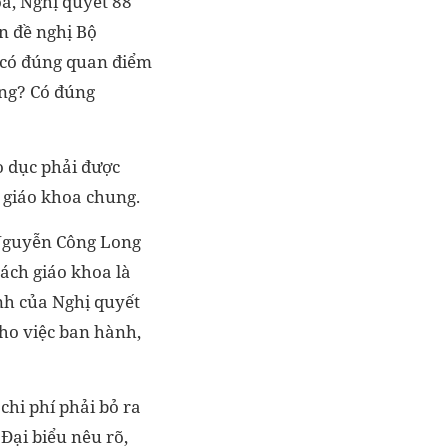
a, Nghị quyết 88
n đề nghị Bộ
 có đúng quan điểm
ông? Có đúng
?
o dục phải được
h giáo khoa chung.
u Nguyễn Công Long
sách giáo khoa là
nh của Nghị quyết
cho việc ban hành,
chi phí phải bỏ ra
 Đại biểu nêu rõ,