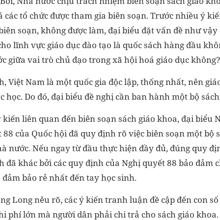
 Bởi, Nhà nước chịu trách nhiệm biên soạn sách giáo kho
 các tổ chức được tham gia biên soạn. Trước nhiều ý kiế
ên soạn, không được làm, đại biểu đặt vấn đề như vậy
ho lĩnh vực giáo dục đào tạo là quốc sách hàng đầu kh
c giữa vai trò chủ đạo trong xã hội hoá giáo dục không
, Việt Nam là một quốc gia độc lập, thống nhất, nên giá
c học. Do đó, đại biểu đề nghị cần ban hành một bộ sác
ý kiến liên quan đến biên soạn sách giáo khoa, đại biể
t 88 của Quốc hội đã quy định rõ việc biên soạn một bộ 
à nước. Nếu ngay từ đầu thực hiện đầy đủ, đúng quy đị
ình đã khác bởi các quy định của Nghị quyết 88 bảo đảm 
à đảm bảo rẻ nhất đến tay học sinh.
g Long nêu rõ, các ý kiến tranh luận đề cập đến con số 
hi phí lớn mà người dân phải chi trả cho sách giáo khoa.