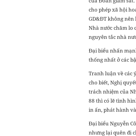
của Đoàn giám sát.
cho phép xã hội hoá
GD&ĐT không nên bi
Nhà nước chăm lo c
nguyên tắc nhà nướ
Đại biểu nhấn mạnh
thống nhất ở các bậ
Tranh luận về các 
cho biết, Nghị quyế
trách nhiệm của Nh
88 thì có lẽ tình h
in ấn, phát hành v
Đại biểu Nguyễn Côn
nhưng lại quên đi c