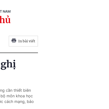
ỆT NAM
phủ
In bài viết
nghị
ng cần thiết biên
ác bộ môn khoa học
đức cách mạng, bảo