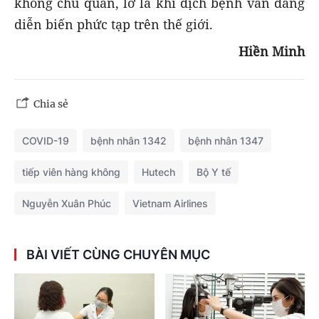
không chủ quan, lơ là khi dịch bệnh vẫn đang
diễn biến phức tạp trên thế giới.
Hiền Minh
Chia sẻ
COVID-19
bệnh nhân 1342
bệnh nhân 1347
tiếp viên hàng không
Hutech
Bộ Y tế
Nguyễn Xuân Phúc
Vietnam Airlines
BÀI VIẾT CÙNG CHUYÊN MỤC