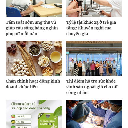
Tầm soát sớm ung thư vú
Tỷ lệ tật khúc xạ ở trẻ gia
giúp cứu sống hàng nghìn
tăng: Khuyến nghị của
phụ nữ mỗi năm
chuyên gia
Chấn chỉnh hoạt động kinh
Thí điểm hỗ trợ sức khỏe
doanh dược liệu
sinh sản ngoài giờ cho nữ
công nhân