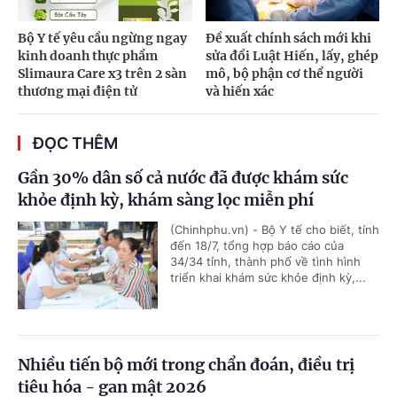
Bộ Y tế yêu cầu ngừng ngay
Đề xuất chính sách mới khi
kinh doanh thực phẩm
sửa đổi Luật Hiến, lấy, ghép
Slimaura Care x3 trên 2 sàn
mô, bộ phận cơ thể người
thương mại điện tử
và hiến xác
ĐỌC THÊM
Gần 30% dân số cả nước đã được khám sức
khỏe định kỳ, khám sàng lọc miễn phí
(Chinhphu.vn) - Bộ Y tế cho biết, tính
đến 18/7, tổng hợp báo cáo của
34/34 tỉnh, thành phố về tình hình
triển khai khám sức khỏe định kỳ,...
Nhiều tiến bộ mới trong chẩn đoán, điều trị
tiêu hóa - gan mật 2026