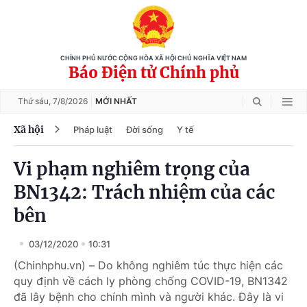
CHÍNH PHỦ NƯỚC CỘNG HÒA XÃ HỘI CHỦ NGHĨA VIỆT NAM
Báo Điện tử Chính phủ
Thứ sáu,
7/8/2026
MỚI NHẤT
Xã hội
Pháp luật
Đời sống
Y tế
Vi phạm nghiêm trọng của
BN1342: Trách nhiệm của các
bên
03/12/2020
10:31
(Chinhphu.vn) – Do không nghiêm túc thực hiện các
quy định về cách ly phòng chống COVID-19, BN1342
đã lây bệnh cho chính mình và người khác. Đây là vi