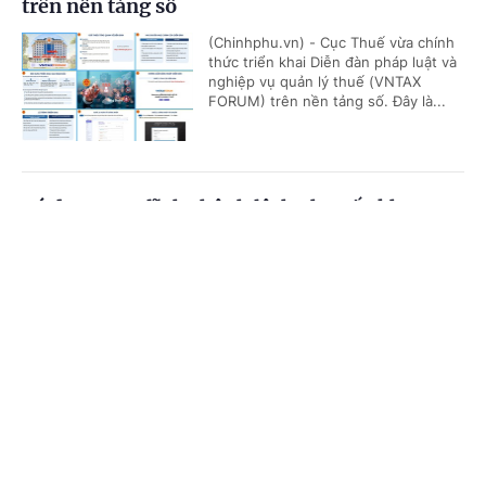
trên nền tảng số
(Chinhphu.vn) - Cục Thuế vừa chính
thức triển khai Diễn đàn pháp luật và
nghiệp vụ quản lý thuế (VNTAX
FORUM) trên nền tảng số. Đây là...
Có được truy lĩnh chênh lệch phụ cấp khu vực
từ đầu năm 2026?
Cổng TTĐT Chính phủ
English
中文
(Chinhphu.vn) - Bà Mai Thị Hồng Vân
(Hà Tĩnh) công tác tại địa bàn được
Trang chủ
Media
Tin nóng
Thông tin
hưởng phụ cấp khu vực 0,2. Theo
Thông tư số 15/2026/TT-BNV, đơn...
Chuyên mục
Có 6 tháng nghỉ thai sản, xác nhận thu nhập
CHÍNH TRỊ
KINH TẾ
mua nhà ở xã hội thế nào?