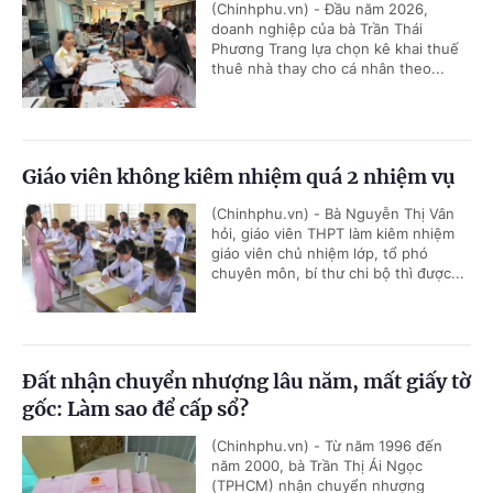
(Chinhphu.vn) - Đầu năm 2026,
doanh nghiệp của bà Trần Thái
Phương Trang lựa chọn kê khai thuế
thuê nhà thay cho cá nhân theo...
Giáo viên không kiêm nhiệm quá 2 nhiệm vụ
(Chinhphu.vn) - Bà Nguyễn Thị Vân
hỏi, giáo viên THPT làm kiêm nhiệm
giáo viên chủ nhiệm lớp, tổ phó
chuyên môn, bí thư chi bộ thì được...
Đất nhận chuyển nhượng lâu năm, mất giấy tờ
gốc: Làm sao để cấp sổ?
(Chinhphu.vn) - Từ năm 1996 đến
năm 2000, bà Trần Thị Ái Ngọc
(TPHCM) nhận chuyển nhượng