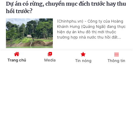
Dự án có rừng, chuyển mục đích trước hay thu
hồi trước?
(Chinhphu.vn) - Công ty của Hoàng
Khánh Hưng (Quảng Ngãi) đang thực
hiện dự án khu đô thị mới thuộc
trường hợp nhà nước thu hồi đất...
Trang chủ
Media
Tin nóng
Thông tin
Sổ mục kê ghi đất hợp tác xã, người dân có
được cấp Giấy chứng nhận?
Cổng TTĐT Chính phủ
English
中文
(Chinhphu.vn) - Gia đình ông Nguyễn
Minh sử dụng ổn định 1.546 m² đất từ
trước năm 1979 đến nay, chia làm 03
thửa (đã làm 900 m² nhà ở, còn lại...
Chuyên mục
Có thể mua nhà ở xã hội ngoài tỉnh nếu đủ
CHÍNH TRỊ
KINH TẾ