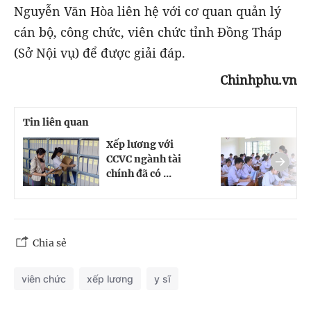
Nguyễn Văn Hòa liên hệ với cơ quan quản lý
cán bộ, công chức, viên chức tỉnh Đồng Tháp
(Sở Nội vụ) để được giải đáp.
Chinhphu.vn
Tin liên quan
Xếp lương với
X
CCVC ngành tài
v
chính đã có ...
d
Chia sẻ
viên chức
xếp lương
y sĩ