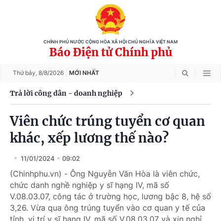
CHÍNH PHỦ NƯỚC CỘNG HÒA XÃ HỘI CHỦ NGHĨA VIỆT NAM
Báo Điện tử Chính phủ
Thứ bảy,
8/8/2026
MỚI NHẤT
Trả lời công dân - doanh nghiệp
Viên chức trúng tuyển cơ quan
khác, xếp lương thế nào?
11/01/2024
09:02
(Chinhphu.vn) - Ông Nguyễn Văn Hòa là viên chức,
chức danh nghề nghiệp y sĩ hạng IV, mã số
V.08.03.07, công tác ở trường học, lương bậc 8, hệ số
3,26. Vừa qua ông trúng tuyển vào cơ quan y tế của
tỉnh, vị trí y sĩ hạng IV, mã số V.08.03.07 và xin nghỉ