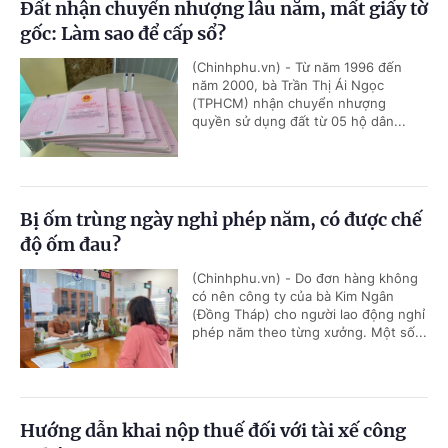
Đất nhận chuyển nhượng lâu năm, mất giấy tờ
gốc: Làm sao để cấp sổ?
(Chinhphu.vn) - Từ năm 1996 đến
năm 2000, bà Trần Thị Ái Ngọc
(TPHCM) nhận chuyển nhượng
quyền sử dụng đất từ 05 hộ dân...
Bị ốm trùng ngày nghỉ phép năm, có được chế
độ ốm đau?
(Chinhphu.vn) - Do đơn hàng không
có nên công ty của bà Kim Ngân
(Đồng Tháp) cho người lao động nghỉ
phép năm theo từng xưởng. Một số...
Hướng dẫn khai nộp thuế đối với tài xế công