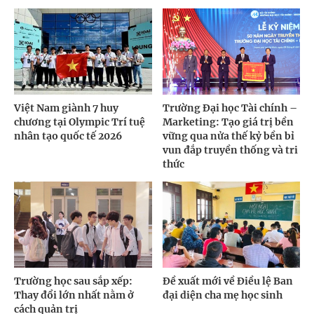
Việt Nam giành 7 huy
Trường Đại học Tài chính –
chương tại Olympic Trí tuệ
Marketing: Tạo giá trị bền
nhân tạo quốc tế 2026
vững qua nửa thế kỷ bền bỉ
vun đắp truyền thống và tri
thức
Trường học sau sắp xếp:
Đề xuất mới về Điều lệ Ban
Thay đổi lớn nhất nằm ở
đại diện cha mẹ học sinh
cách quản trị