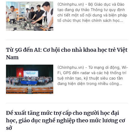
(Chinhphu.vn) - Bộ Giáo dục và Đào
tạo đang dự thảo Thông tư quy định
chi tiết một số nội dung và biện pháp
tổ chức thực hiện chính sách học...
Từ 5G đến AI: Cơ hội cho nhà khoa học trẻ Việt
Nam
(Chinhphu.vn) - Từ mạng di động, Wi-
Fi, GPS đến radar và các hệ thống trí
tuệ nhân tạo, kỹ thuật siêu cao tần
đang hiện diện trong nhiều công...
Đề xuất tăng mức trợ cấp cho người học đại
học, giáo dục nghề nghiệp theo mức lương cơ
sở