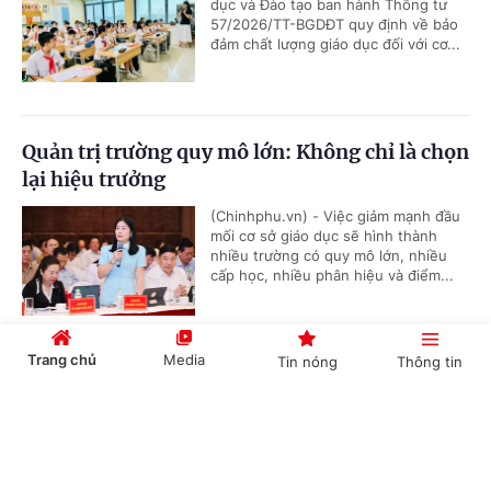
dục và Đào tạo ban hành Thông tư
57/2026/TT-BGDĐT quy định về bảo
đảm chất lượng giáo dục đối với cơ...
Quản trị trường quy mô lớn: Không chỉ là chọn
lại hiệu trưởng
(Chinhphu.vn) - Việc giảm mạnh đầu
mối cơ sở giáo dục sẽ hình thành
nhiều trường có quy mô lớn, nhiều
cấp học, nhiều phân hiệu và điểm...
Trang chủ
Media
Tin nóng
Thông tin
Ban hành Khung cơ cấu hệ thống giáo dục
quốc dân
Cổng TTĐT Chính phủ
English
中文
(Chinhphu.vn) - Phó Thủ tướng Chính
phủ Lê Tiến Châu ký Quyết định số
38/2026/QĐ-TTg ngày 23/7/2026 quy