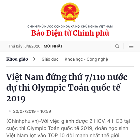
CHÍNH PHỦ NƯỚC CỘNG HÒA XÃ HỘI CHỦ NGHĨA VIỆT NAM
Báo Điện tử Chính phủ
Thứ bảy,
8/8/2026
MỚI NHẤT
Khoa giáo
Giáo dục
Khoa học - Công nghệ
Việt Nam đứng thứ 7/110 nước
dự thi Olympic Toán quốc tế
2019
20/07/2019
10:59
(Chinhphu.vn)-Với việc giành được 2 HCV, 4 HCB tại
cuộc thi Olympic Toán quốc tế 2019, đoàn học sinh
Việt Nam lọt vào TOP 10 đội mạnh nhất thế giới.