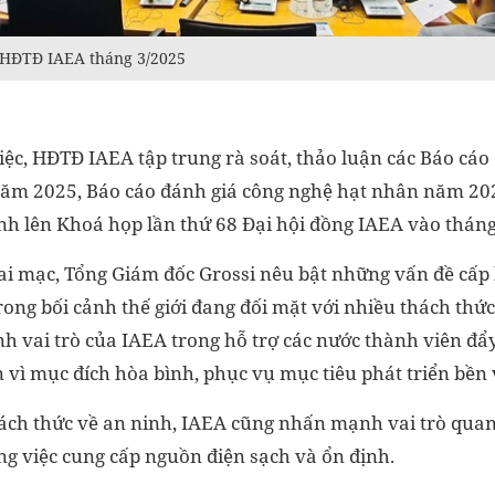
 HĐTĐ IAEA tháng 3/2025
ệc, HĐTĐ IAEA tập trung rà soát, thảo luận các Báo cáo
năm 2025, Báo cáo đánh giá công nghệ hạt nhân năm 20
ình lên Khoá họp lần thứ 68 Đại hội đồng IAEA vào tháng
ai mạc, Tổng Giám đốc Grossi nêu bật những vấn đề cấp 
ong bối cảnh thế giới đang đối mặt với nhiều thách thức 
 vai trò của IAEA trong hỗ trợ các nước thành viên đ
 vì mục đích hòa bình, phục vụ mục tiêu phát triển bền
ch thức về an ninh, IAEA cũng nhấn mạnh vai trò quan
ng việc cung cấp nguồn điện sạch và ổn định.