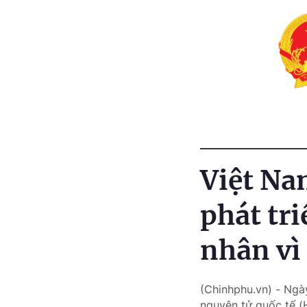
Việt Na
phát tr
nhân vì
(Chinhphu.vn) - Ngà
nguyên tử quốc tế (