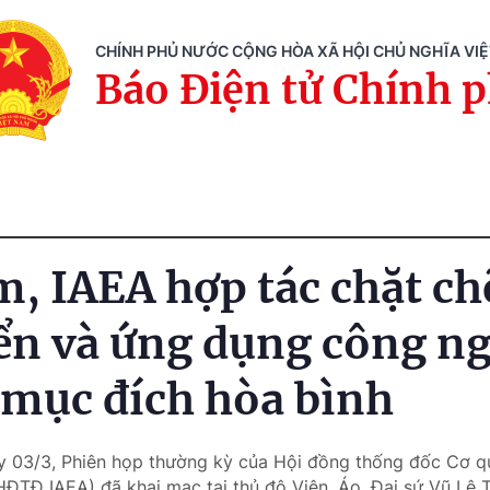
CHÍNH PHỦ NƯỚC CỘNG HÒA XÃ HỘI CHỦ NGHĨA VI
Báo Điện tử Chính 
m, IAEA hợp tác chặt ch
iển và ứng dụng công n
 mục đích hòa bình
y 03/3, Phiên họp thường kỳ của Hội đồng thống đốc Cơ 
HĐTĐ IAEA) đã khai mạc tại thủ đô Viên, Áo. Đại sứ Vũ Lê