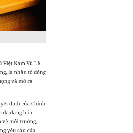
sứ Việt Nam Vũ Lê
ng, là nhân tố đóng
lượng và mở ra
uyết định của Chính
m đa dạng hóa
o vệ môi trường,
ứng yêu cầu của