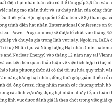
uất điện hạt nhân toàn cầu có thể tăng gấp 2,5 lần vào 
 việc nâng cao nhận thức và sự chấp nhận của công chún
iều thiết yếu. Hội nghị quốc tế đầu tiên về Sự tham gia c
ơng trình điện hạt nhân (International Conference on S
lear Power Programmes) sẽ được tổ chức vào tháng 5/2
ghiệp và chuyên gia trong lĩnh vực này. Ngoài ra, IAEA 
ề Trí tuệ Nhân tạo và Năng lượng Hạt nhân (Internatio
ence and Nuclear Energy) vào tháng 12 năm nay tại Vienn
và các bên liên quan thảo luận về việc tích hợp trí tuệ n
thảo luận phương thức AI có thể tối ưu hóa quy trình v
 án năng lượng hạt nhân, đồng thời giúp giảm thiểu rủi 
ạnh đó, ông Grossi cũng nhấn mạnh các chương trình hỗ 
trong các lĩnh vực ứng dụng hạt nhân như y tế, an toàn
ng lĩnh vực được đánh giá là then chốt trong việc giải q