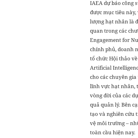
IAEA dự báo công s
được mục tiêu này,
lượng hạt nhân là đ
quan trong các chư
Engagement for Nuc
chính phủ, doanh n
tổ chức Hội thảo v
Artificial Intellig
cho các chuyên gia 
lĩnh vực hạt nhân, 
vòng đời của các dự
quả quản lý. Bên c
tạo và nghiên cứu 
vệ môi trường – nhữ
toàn cầu hiện nay.