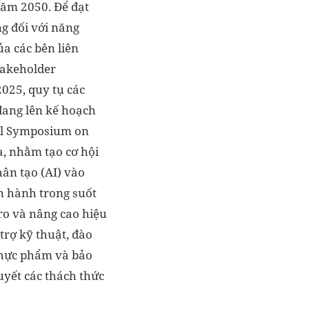
năm 2050. Để đạt
g đối với năng
ủa các bên liên
takeholder
025, quy tụ các
đang lên kế hoạch
nal Symposium on
a, nhằm tạo cơ hội
hân tạo (AI) vào
ận hành trong suốt
ro và nâng cao hiệu
trợ kỹ thuật, đào
 thực phẩm và bảo
uyết các thách thức