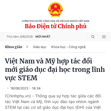
CHÍNH PHỦ NƯỚC CỘNG HÒA XÃ HỘI CHỦ NGHĨA VIỆT NAM
Báo Điện tử Chính phủ
Thứ năm,
6/8/2026
MỚI NHẤT
Khoa giáo
Giáo dục
Khoa học - Công nghệ
Việt Nam và Mỹ hợp tác đổi
mới giáo dục đại học trong lĩnh
vực STEM
18/08/2023
18:34
(Chinhphu.vn) - Thông qua sự hợp tác giữa các đối
tác Việt Nam và Mỹ, lĩnh vực đào tạo nhóm ngành
STEM tại các cơ sở giáo dục đại học (ĐH) của Việt