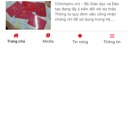
(Chinhphu.vn) - Bộ Giáo dục và Đào
tạo đang lấy ý kiến đối với dự thảo
Thông tư quy định việc công nhận
chứng chỉ để sử dụng trong hệ...
Trang chủ
Media
Tin nóng
Thông tin
Tài nguyên giáo dục mở trở thành nền tảng
của giáo dục đại học số
Cổng TTĐT Chính phủ
English
中文
(Chinhphu.vn) - Bộ trưởng Bộ Giáo
dục và Đào tạo ban hành Thông tư số
61/2026/TT-BGDĐT quy định về khai
thác, sử dụng tài nguyên giáo dục...
Chuyên mục
Không sử dụng giáo dục tăng cường, giáo dục
CHÍNH TRỊ
KINH TẾ
theo nhu cầu để dạy trước chương trình
VĂN HÓA
XÃ HỘI
(Chinhphu.vn) - Bộ Giáo dục và Đào