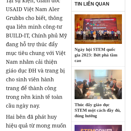
Tại sự kiện, Giám đốc
TIN LIÊN QUAN
USAID Việt Nam Aler
Grubbs cho biết, thông
qua liên minh công-tư
BUILD-IT, Chính phủ Mỹ
đang hỗ trợ thúc đẩy
Ngày hội STEM quốc
mục tiêu chung với Việt
gia 2023: Bứt phá tầm
Nam nhằm cải thiện
cao
giáo dục ĐH và trang bị
cho sinh viên hành
trang để thành công
trong nền kinh tế toàn
cầu ngày nay.
Thúc đẩy giáo dục
STEM một cách đầy đủ,
Hai bên đã phát huy
đúng hướng
hiệu quả từ mong muốn