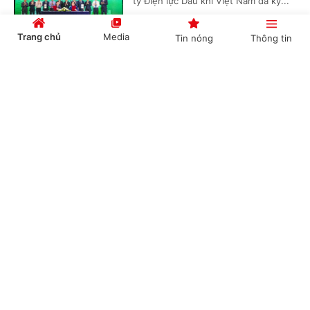
ty Điện lực Dầu khí Việt Nam đã ký...
Trang chủ
Media
Tin nóng
Thông tin
'Bón đúng, bón ít' – Triết lý làm nông nghiệp
Cổng TTĐT Chính phủ
English
中文
tử tế của một doanh nghiệp phân bón
(Chinhphu.vn) - Gần 3 thập kỷ gắn
bó với ngành phân bón, ông Phạm
Quốc Trung, Tổng Giám đốc Công ty
Cổ phần Phân bón MTK đã chọn...
Chuyên mục
CHÍNH TRỊ
KINH TẾ
Nghị quyết 79: Làn gió mới cho “hệ sinh thái
công – tư đồng hành”
VĂN HÓA
XÃ HỘI
(Chinhphu.vn) - Trong bối cảnh yêu
KHOA GIÁO
QUỐC TẾ
cầu tái cấu trúc nền kinh tế và nâng
cao năng lực cạnh tranh ngày càng
GÓP Ý HIẾN KẾ
cấp thiết, Nghị quyết 79 được nhìn...