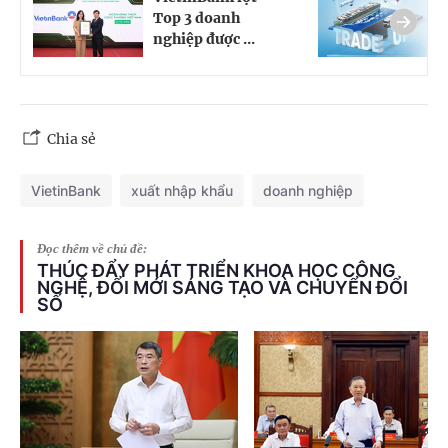
Top 3 doanh
s
nghiệp được ...
x
Chia sẻ
VietinBank
xuất nhập khẩu
doanh nghiệp
Đọc thêm về chủ đề:
THÚC ĐẨY PHÁT TRIỂN KHOA HỌC CÔNG
NGHỆ, ĐỔI MỚI SÁNG TẠO VÀ CHUYỂN ĐỔI
SỐ