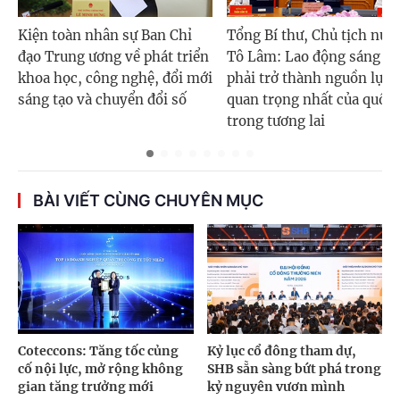
Kiện toàn nhân sự Ban Chỉ
Tổng Bí thư, Chủ tịch nướ
đạo Trung ương về phát triển
Tô Lâm: Lao động sáng tạ
khoa học, công nghệ, đổi mới
phải trở thành nguồn lực
sáng tạo và chuyển đổi số
quan trọng nhất của quốc 
trong tương lai
BÀI VIẾT CÙNG CHUYÊN MỤC
Coteccons: Tăng tốc củng
Kỷ lục cổ đông tham dự,
cố nội lực, mở rộng không
SHB sẵn sàng bứt phá trong
gian tăng trưởng mới
kỷ nguyên vươn mình