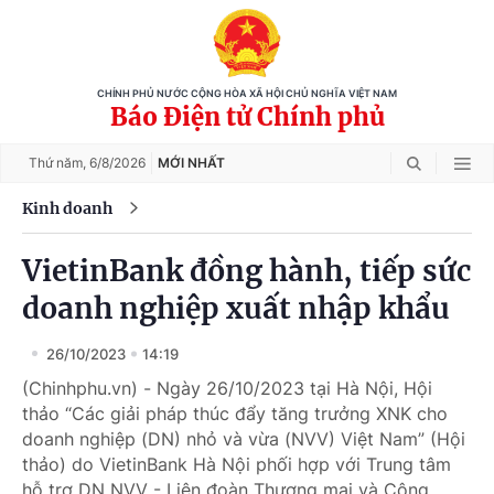
CHÍNH PHỦ NƯỚC CỘNG HÒA XÃ HỘI CHỦ NGHĨA VIỆT NAM
Báo Điện tử Chính phủ
Thứ năm,
6/8/2026
MỚI NHẤT
Kinh doanh
VietinBank đồng hành, tiếp sức
doanh nghiệp xuất nhập khẩu
26/10/2023
14:19
(Chinhphu.vn) - Ngày 26/10/2023 tại Hà Nội, Hội
thảo “Các giải pháp thúc đẩy tăng trưởng XNK cho
doanh nghiệp (DN) nhỏ và vừa (NVV) Việt Nam” (Hội
thảo) do VietinBank Hà Nội phối hợp với Trung tâm
hỗ trợ DN NVV - Liên đoàn Thương mại và Công