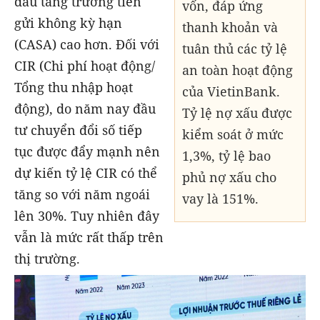
đấu tăng trưởng tiền
vốn, đáp ứng
gửi không kỳ hạn
thanh khoản và
(CASA) cao hơn. Đối với
tuân thủ các tỷ lệ
CIR (Chi phí hoạt động/
an toàn hoạt động
Tổng thu nhập hoạt
của VietinBank.
động), do năm nay đầu
Tỷ lệ nợ xấu được
tư chuyển đổi số tiếp
kiểm soát ở mức
tục được đẩy mạnh nên
1,3%, tỷ lệ bao
dự kiến tỷ lệ CIR có thể
phủ nợ xấu cho
tăng so với năm ngoái
vay là 151%.
lên 30%. Tuy nhiên đây
vẫn là mức rất thấp trên
thị trường.