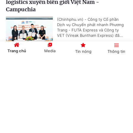
logistics xuyên biên giới Việt Nam -
Campuchia
(Chinhphu.vn) - Công ty Cổ phần
Dịch vụ Chuyển phát nhanh Phương
Trang - FUTA Express và Công ty
VET (Vireak Buntham Express) đã...
Trang chủ
Media
Tin nóng
Thông tin
Doanh nghiệp đồng hành kiến tạo động lực
Cổng TTĐT Chính phủ
English
中文
tăng trưởng bền vững
(Chinhphu.vn) - Sáng 6/8, tại Hưng
Yên, Hội đồng Doanh nghiệp vì sự
phát triển bền vững thuộc Liên đoàn
Thương mại và Công nghiệp Việt...
Chuyên mục
CHÍNH TRỊ
KINH TẾ
Phó Thủ tướng Thường trực Phạm Gia Túc: