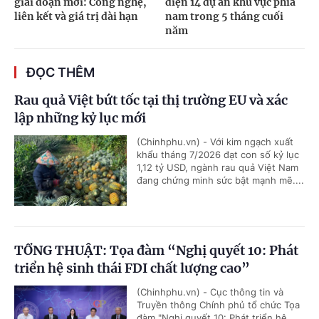
giai đoạn mới: Công nghệ,
điện 14 dự án khu vực phía
liên kết và giá trị dài hạn
nam trong 5 tháng cuối
năm
ĐỌC THÊM
Rau quả Việt bứt tốc tại thị trường EU và xác
lập những kỷ lục mới
(Chinhphu.vn) - Với kim ngạch xuất
khẩu tháng 7/2026 đạt con số kỷ lục
1,12 tỷ USD, ngành rau quả Việt Nam
đang chứng minh sức bật mạnh mẽ....
TỔNG THUẬT: Tọa đàm “Nghị quyết 10: Phát
triển hệ sinh thái FDI chất lượng cao”
(Chinhphu.vn) - Cục thông tin và
Truyền thông Chính phủ tổ chức Tọa
đàm "Nghị quyết 10: Phát triển hệ