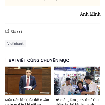
Anh Minh
Chia sẻ
Vietinbank
BÀI VIẾT CÙNG CHUYÊN MỤC
Luật Dầu khí (sửa đổi): Gắn
Đề xuất giảm 30% thuế thu
an toàn dầu khí với an
nhập cho hộ kinh doanh,