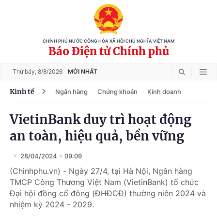
CHÍNH PHỦ NƯỚC CỘNG HÒA XÃ HỘI CHỦ NGHĨA VIỆT NAM
Báo Điện tử Chính phủ
Thứ bảy,
8/8/2026
MỚI NHẤT
Kinh tế
Ngân hàng
Chứng khoán
Kinh doanh
VietinBank duy trì hoạt động
an toàn, hiệu quả, bền vững
28/04/2024
09:09
(Chinhphu.vn) - Ngày 27/4, tại Hà Nội, Ngân hàng
TMCP Công Thương Việt Nam (VietinBank) tổ chức
Đại hội đồng cổ đông (ĐHĐCĐ) thường niên 2024 và
nhiệm kỳ 2024 - 2029.