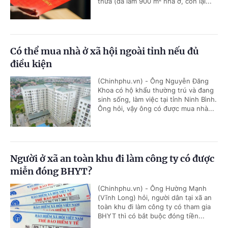
thửa (đã làm 900 m² nhà ở, còn lại...
Có thể mua nhà ở xã hội ngoài tỉnh nếu đủ
điều kiện
(Chinhphu.vn) - Ông Nguyễn Đăng
Khoa có hộ khẩu thường trú và đang
sinh sống, làm việc tại tỉnh Ninh Bình.
Ông hỏi, vậy ông có được mua nhà...
Người ở xã an toàn khu đi làm công ty có được
miễn đóng BHYT?
(Chinhphu.vn) - Ông Hường Mạnh
(Vĩnh Long) hỏi, người dân tại xã an
toàn khu đi làm công ty có tham gia
BHYT thì có bắt buộc đóng tiền...