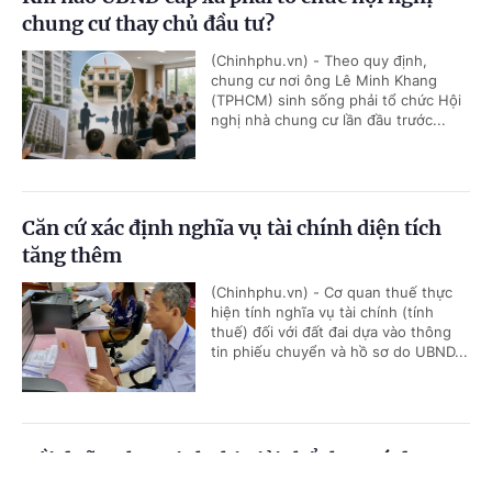
chung cư thay chủ đầu tư?
(Chinhphu.vn) - Theo quy định,
chung cư nơi ông Lê Minh Khang
(TPHCM) sinh sống phải tổ chức Hội
nghị nhà chung cư lần đầu trước...
Căn cứ xác định nghĩa vụ tài chính diện tích
tăng thêm
(Chinhphu.vn) - Cơ quan thuế thực
hiện tính nghĩa vụ tài chính (tính
thuế) đối với đất đai dựa vào thông
tin phiếu chuyển và hồ sơ do UBND...
Bồi dưỡng học sinh thi giải thể thao có được
quy đổi tiết dạy?