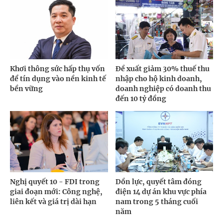
Khơi thông sức hấp thụ vốn
Đề xuất giảm 30% thuế thu
để tín dụng vào nền kinh tế
nhập cho hộ kinh doanh,
bền vững
doanh nghiệp có doanh thu
đến 10 tỷ đồng
Nghị quyết 10 - FDI trong
Dồn lực, quyết tâm đóng
giai đoạn mới: Công nghệ,
điện 14 dự án khu vực phía
liên kết và giá trị dài hạn
nam trong 5 tháng cuối
năm