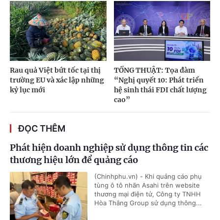
Rau quả Việt bứt tốc tại thị
TỔNG THUẬT: Tọa đàm
trường EU và xác lập những
“Nghị quyết 10: Phát triển
kỷ lục mới
hệ sinh thái FDI chất lượng
cao”
ĐỌC THÊM
Phát hiện doanh nghiệp sử dụng thông tin các
thương hiệu lớn để quảng cáo
(Chinhphu.vn) - Khi quảng cáo phụ
tùng ô tô nhãn Asahi trên website
thương mại điện tử, Công ty TNHH
Hòa Thắng Group sử dụng thông...