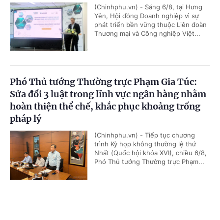
(Chinhphu.vn) - Sáng 6/8, tại Hưng
Yên, Hội đồng Doanh nghiệp vì sự
phát triển bền vững thuộc Liên đoàn
Thương mại và Công nghiệp Việt...
Phó Thủ tướng Thường trực Phạm Gia Túc:
Sửa đổi 3 luật trong lĩnh vực ngân hàng nhằm
hoàn thiện thể chế, khắc phục khoảng trống
pháp lý
(Chinhphu.vn) - Tiếp tục chương
trình Kỳ họp không thường lệ thứ
Nhất (Quốc hội khóa XVI), chiều 6/8,
Phó Thủ tướng Thường trực Phạm...
Cổng TTĐT Chính phủ
English
中文
Đề xuất chính sách ưu tiên, ưu đãi trong đấu