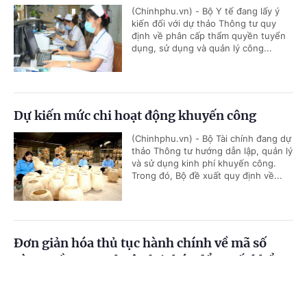
(Chinhphu.vn) - Bộ Y tế đang lấy ý
kiến đối với dự thảo Thông tư quy
định về phân cấp thẩm quyền tuyển
dụng, sử dụng và quản lý công...
Dự kiến mức chi hoạt động khuyến công
(Chinhphu.vn) - Bộ Tài chính đang dự
thảo Thông tư hướng dẫn lập, quản lý
và sử dụng kinh phí khuyến công.
Trong đó, Bộ đề xuất quy định về...
Đơn giản hóa thủ tục hành chính về mã số
vùng trồng, tạo thuận lợi thúc đẩy xuất khẩu
nông sản
Cổng TTĐT Chính phủ
English
中文
(Chinhphu.vn) - Bộ Nông nghiệp và