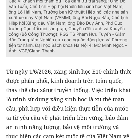
Các vị khách mời tham dự Tọa đàm (từ trái sang): Ông Đỗ
Văn Tuấn, Chủ tịch Hiệp hội Nhiên liệu sinh học Việt Nam;
ông Lỗ Hải Nam, Trưởng ban Kỹ thuật Hiệp hội các nhà sản
xuất xe máy Việt Nam (VAMM); ông Bùi Ngọc Bảo, Chủ tịch
Hiệp hội Xăng dầu Việt Nam; ông Đào Duy Anh, Phó Cục
trưởng Cục đổi mới sáng tạo, Chuyển đổi xanh và Khuyến
công (Bộ Công Thương); PGS.TS Phạm Hữu Tuyến - Giám
đốc Trung tâm Nghiên cứu các nguồn động lực và Phương
tiện tự hành, Đại học Bách khoa Hà Nội 4; MC Minh Ngọc -
Ảnh: VGP/Giang Thanh
Từ ngày 1/6/2026, xăng sinh học E10 chính thức
được phân phối, kinh doanh trên toàn quốc,
thay thế cho xăng truyền thống. Việc triển khai
lộ trình sử dụng xăng sinh học là xu thế toàn
cầu, phù hợp với điều kiện thực tiễn của nước
ta từ yêu cầu về phát triển bền vững, bảo đảm
an ninh năng lượng, bảo vệ môi trường và
thực hiện các cam kết quốc tế của Việt Nam về