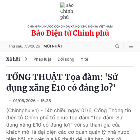
CHÍNH PHỦ NƯỚC CỘNG HÒA XÃ HỘI CHỦ NGHĨA VIỆT NAM
Báo Điện tử Chính phủ
Thứ sáu,
7/8/2026
MỚI NHẤT
Xã hội
Pháp luật
Đời sống
Y tế
TỔNG THUẬT Tọa đàm: 'Sử
dụng xăng E10 có đáng lo?'
01/06/2026
15:35
(Chinhphu.vn) - 14h chiều ngày 01/6, Cổng Thông tin
điện tử Chính phủ tổ chức tọa đàm "Toạ đàm: Sử
dụng xăng E10 có đáng lo?" với sự tham gia của
khách mời là đại diện các cơ quan quản lý nhà nước,
hiệp hội, chuyên gia kỹ thuật để luận bàn, làm rõ