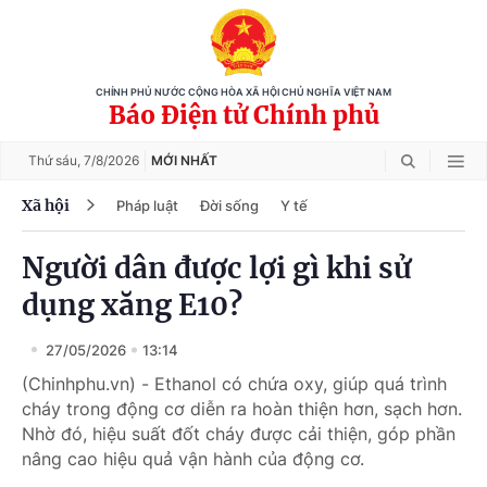
CHÍNH PHỦ NƯỚC CỘNG HÒA XÃ HỘI CHỦ NGHĨA VIỆT NAM
Báo Điện tử Chính phủ
Thứ sáu,
7/8/2026
MỚI NHẤT
Xã hội
Pháp luật
Đời sống
Y tế
Người dân được lợi gì khi sử
dụng xăng E10?
27/05/2026
13:14
(Chinhphu.vn) - Ethanol có chứa oxy, giúp quá trình
cháy trong động cơ diễn ra hoàn thiện hơn, sạch hơn.
Nhờ đó, hiệu suất đốt cháy được cải thiện, góp phần
nâng cao hiệu quả vận hành của động cơ.