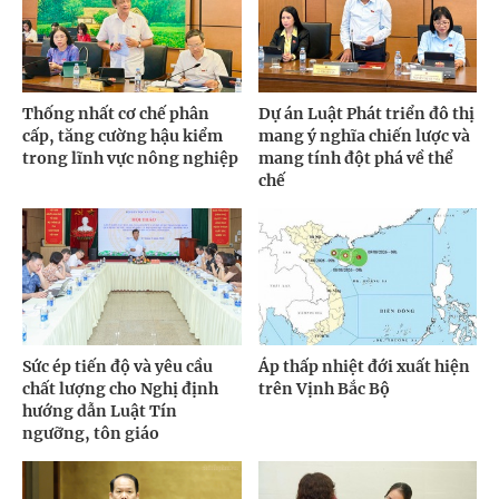
Thống nhất cơ chế phân
Dự án Luật Phát triển đô thị
cấp, tăng cường hậu kiểm
mang ý nghĩa chiến lược và
trong lĩnh vực nông nghiệp
mang tính đột phá về thể
chế
Sức ép tiến độ và yêu cầu
Áp thấp nhiệt đới xuất hiện
chất lượng cho Nghị định
trên Vịnh Bắc Bộ
hướng dẫn Luật Tín
ngưỡng, tôn giáo