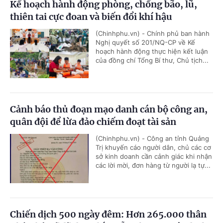
Kế hoạch hành động phòng, chống bão, lũ,
thiên tai cực đoan và biến đổi khí hậu
(Chinhphu.vn) - Chính phủ ban hành
Nghị quyết số 201/NQ-CP về Kế
hoạch hành động thực hiện kết luận
của đồng chí Tổng Bí thư, Chủ tịch...
Cảnh báo thủ đoạn mạo danh cán bộ công an,
quân đội để lừa đảo chiếm đoạt tài sản
(Chinhphu.vn) - Công an tỉnh Quảng
Trị khuyến cáo người dân, chủ các cơ
sở kinh doanh cần cảnh giác khi nhận
các lời mời, đơn hàng từ người lạ tự...
Chiến dịch 500 ngày đêm: Hơn 265.000 thân