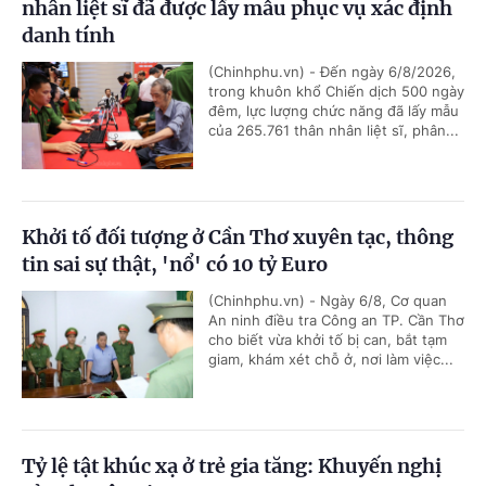
nhân liệt sĩ đã được lấy mẫu phục vụ xác định
danh tính
(Chinhphu.vn) - Đến ngày 6/8/2026,
trong khuôn khổ Chiến dịch 500 ngày
đêm, lực lượng chức năng đã lấy mẫu
của 265.761 thân nhân liệt sĩ, phân...
Khởi tố đối tượng ở Cần Thơ xuyên tạc, thông
tin sai sự thật, 'nổ' có 10 tỷ Euro
(Chinhphu.vn) - Ngày 6/8, Cơ quan
An ninh điều tra Công an TP. Cần Thơ
cho biết vừa khởi tố bị can, bắt tạm
giam, khám xét chỗ ở, nơi làm việc...
Tỷ lệ tật khúc xạ ở trẻ gia tăng: Khuyến nghị