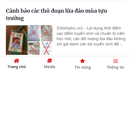
Cảnh báo các thủ đoạn lừa đảo mùa tựu
trường
(Chinhphu.vn) - Lợi dụng thời điểm
cao điểm tuyển sinh và chuẩn bị năm
học mới, các đối tượng lừa đảo không
chỉ giả danh cán bộ tuyển sinh để...
Trang chủ
Media
Tin nóng
Thông tin
Đề xuất luật hóa quản lý AI trong hoạt động
xuất bản
Cổng TTĐT Chính phủ
English
中文
(Chinhphu.vn) - Tiếp tục Kỳ họp
không thường lệ thứ Nhất, sáng 5/8,
Quốc hội thảo luận tại tổ về dự án
Luật Hòa giải ở cơ sở (sửa đổi); dự...
Chuyên mục