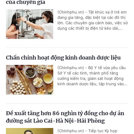
của chuyên gia
(Chinhphu.vn) - Tật khúc xạ ở trẻ em
đang gia tăng, đặc biệt tại các đô thị
lớn. Các chuyên gia cảnh báo, việc sử
dụng các thiết bị điện tử kéo dài,...
Chấn chỉnh hoạt động kinh doanh dược liệu
(Chinhphu.vn) - Bộ Y tế vừa yêu cầu
Sở Y tế các tỉnh, thành phố tăng
cường kiểm tra, giám sát hoạt động
kinh doanh dược liệu, tập trung vào...
Đề xuất tăng hơn 86 nghìn tỷ đồng cho dự án
đường sắt Lào Cai-Hà Nội-Hải Phòng
(Chinhphu.vn) - Tiếp tục Kỳ họp