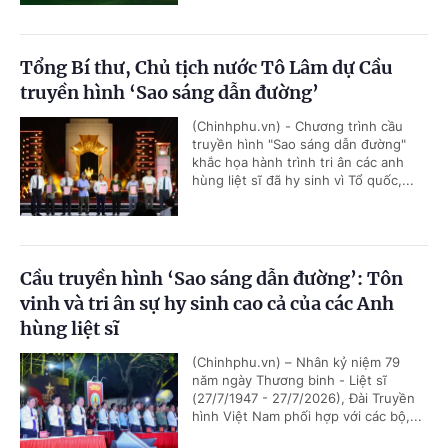
Tổng Bí thư, Chủ tịch nước Tô Lâm dự Cầu
truyền hình ‘Sao sáng dẫn đường’
(Chinhphu.vn) - Chương trình cầu
truyền hình "Sao sáng dẫn đường"
khắc họa hành trình tri ân các anh
hùng liệt sĩ đã hy sinh vì Tổ quốc,...
Cầu truyền hình ‘Sao sáng dẫn đường’: Tôn
vinh và tri ân sự hy sinh cao cả của các Anh
hùng liệt sĩ
(Chinhphu.vn) – Nhân kỷ niệm 79
năm ngày Thương binh - Liệt sĩ
(27/7/1947 - 27/7/2026), Đài Truyền
hình Việt Nam phối hợp với các bộ,...