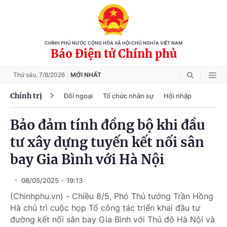
CHÍNH PHỦ NƯỚC CỘNG HÒA XÃ HỘI CHỦ NGHĨA VIỆT NAM
Báo Điện tử Chính phủ
Thứ sáu,
7/8/2026
MỚI NHẤT
Chính trị
Đối ngoại
Tổ chức nhân sự
Hội nhập
Bảo đảm tính đồng bộ khi đầu
tư xây dựng tuyến kết nối sân
bay Gia Bình với Hà Nội
08/05/2025
19:13
(Chinhphu.vn) - Chiều 8/5, Phó Thủ tướng Trần Hồng
Hà chủ trì cuộc họp Tổ công tác triển khai đầu tư
đường kết nối sân bay Gia Bình với Thủ đô Hà Nội và