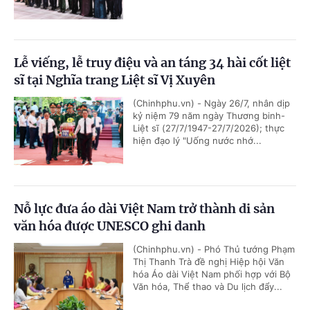
Lễ viếng, lễ truy điệu và an táng 34 hài cốt liệt
sĩ tại Nghĩa trang Liệt sĩ Vị Xuyên
(Chinhphu.vn) - Ngày 26/7, nhân dịp
kỷ niệm 79 năm ngày Thương binh-
Liệt sĩ (27/7/1947-27/7/2026); thực
hiện đạo lý "Uống nước nhớ...
Nỗ lực đưa áo dài Việt Nam trở thành di sản
văn hóa được UNESCO ghi danh
(Chinhphu.vn) - Phó Thủ tướng Phạm
Thị Thanh Trà đề nghị Hiệp hội Văn
hóa Áo dài Việt Nam phối hợp với Bộ
Văn hóa, Thể thao và Du lịch đẩy...