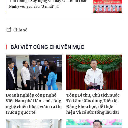
Thủ tướng: Xây dựng sân bay Gia Bình (Bắc
Ninh) với yêu cầu '3 nhất'
Chia sẻ
BÀI VIẾT CÙNG CHUYÊN MỤC
Doanh nghiệp công nghệ
Tổng Bí thư, Chủ tịch nước
Việt Nam phải làm chủ công
Tô Lâm: Xây dựng Điều lệ
nghệ chiến lược, vươn ra thị
Đảng khoa học, dễ thực
trường quốc tế
hiện và có sức sống lâu dài