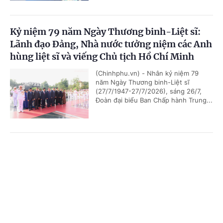
Kỷ niệm 79 năm Ngày Thương binh-Liệt sĩ:
Lãnh đạo Đảng, Nhà nước tưởng niệm các Anh
hùng liệt sĩ và viếng Chủ tịch Hồ Chí Minh
(Chinhphu.vn) - Nhân kỷ niệm 79
năm Ngày Thương binh-Liệt sĩ
(27/7/1947-27/7/2026), sáng 26/7,
Đoàn đại biểu Ban Chấp hành Trung...
Chủ tịch Quốc hội Campuchia sẽ thăm chính
Cổng TTĐT Chính phủ
English
中文
thức Việt Nam
Trang chủ
Media
Tin nóng
Thông tin
(Chinhphu.vn) - Nhận lời mời của Chủ
tịch Quốc hội Trần Thanh Mẫn, Chủ
tịch Quốc hội Campuchia Samdech
Khuon Sudary sẽ thăm chính thức...
Chuyên mục