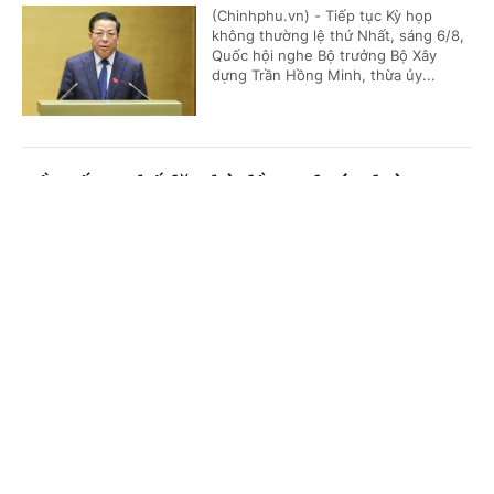
(Chinhphu.vn) - Tiếp tục Kỳ họp
không thường lệ thứ Nhất, sáng 6/8,
Quốc hội nghe Bộ trưởng Bộ Xây
dựng Trần Hồng Minh, thừa ủy...
Đề xuất cơ chế đặc thù đầu tư dự án đường
Vành đai 5-Vùng Thủ đô Hà Nội
Cổng TTĐT Chính phủ
English
中文
(Chinhphu.vn) - Tiếp tục chương
trình Kỳ họp không thường lệ thứ
Trang chủ
Media
Tin nóng
Thông tin
Nhất, sáng 6/8, Quốc hội nghe Tờ
trình và Báo cáo thẩm tra dự án...
Chuyên mục
Mưa lũ tràn về trong đêm, quốc lộ 6 qua Sơn
CHÍNH TRỊ
KINH TẾ
La sạt lở nghiêm trọng
VĂN HÓA
XÃ HỘI
(Chinhphu.vn) - Nước lũ tràn về