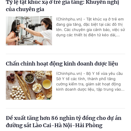
Tỷ lệ tật khúc xạ ở trẻ gia tăng: Khuyến nghị
của chuyên gia
(Chinhphu.vn) - Tật khúc xạ ở trẻ em
đang gia tăng, đặc biệt tại các đô thị
lớn. Các chuyên gia cảnh báo, việc sử
dụng các thiết bị điện tử kéo dài,...
Chấn chỉnh hoạt động kinh doanh dược liệu
(Chinhphu.vn) - Bộ Y tế vừa yêu cầu
Sở Y tế các tỉnh, thành phố tăng
cường kiểm tra, giám sát hoạt động
kinh doanh dược liệu, tập trung vào...
Đề xuất tăng hơn 86 nghìn tỷ đồng cho dự án
đường sắt Lào Cai-Hà Nội-Hải Phòng