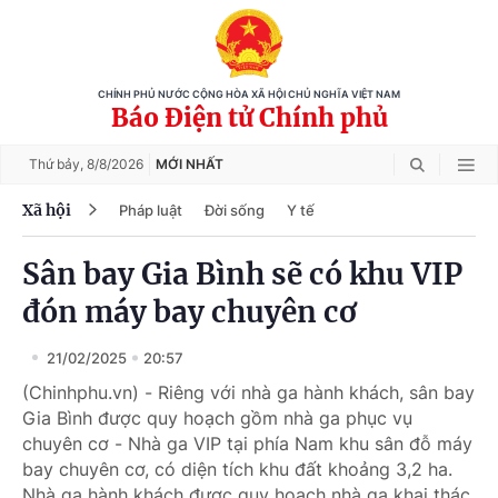
CHÍNH PHỦ NƯỚC CỘNG HÒA XÃ HỘI CHỦ NGHĨA VIỆT NAM
Báo Điện tử Chính phủ
Thứ bảy,
8/8/2026
MỚI NHẤT
Xã hội
Pháp luật
Đời sống
Y tế
Sân bay Gia Bình sẽ có khu VIP
đón máy bay chuyên cơ
21/02/2025
20:57
(Chinhphu.vn) - Riêng với nhà ga hành khách, sân bay
Gia Bình được quy hoạch gồm nhà ga phục vụ
chuyên cơ - Nhà ga VIP tại phía Nam khu sân đỗ máy
bay chuyên cơ, có diện tích khu đất khoảng 3,2 ha.
Nhà ga hành khách được quy hoạch nhà ga khai thác