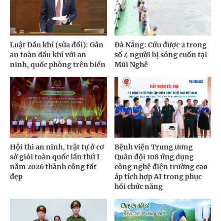
Luật Dầu khí (sửa đổi): Gắn
Đà Nẵng: Cứu được 2 trong
an toàn dầu khí với an
số 4 người bị sóng cuốn tại
ninh, quốc phòng trên biển
Mũi Nghê
Hội thi an ninh, trật tự ở cơ
Bệnh viện Trung ương
sở giỏi toàn quốc lần thứ I
Quân đội 108 ứng dụng
năm 2026 thành công tốt
công nghệ điện trường cao
đẹp
áp tích hợp AI trong phục
hồi chức năng