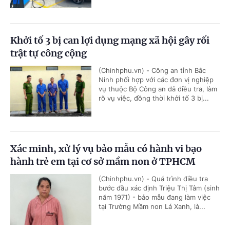
Khởi tố 3 bị can lợi dụng mạng xã hội gây rối
trật tự công cộng
(Chinhphu.vn) - Công an tỉnh Bắc
Ninh phối hợp với các đơn vị nghiệp
vụ thuộc Bộ Công an đã điều tra, làm
rõ vụ việc, đồng thời khởi tố 3 bị...
Xác minh, xử lý vụ bảo mẫu có hành vi bạo
hành trẻ em tại cơ sở mầm non ở TPHCM
(Chinhphu.vn) - Quá trình điều tra
bước đầu xác định Triệu Thị Tâm (sinh
năm 1971) - bảo mẫu đang làm việc
tại Trường Mầm non Lá Xanh, là...