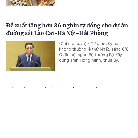
Đề xuất tăng hơn 86 nghìn tỷ đồng cho dự án
đường sắt Lào Cai-Hà Nội-Hải Phòng
(Chinhphu.vn) - Tiếp tục Kỳ họp
không thường lệ thứ Nhất, sáng 6/8,
Quốc hội nghe Bộ trưởng Bộ Xây
dựng Trần Hồng Minh, thừa ủy...
Đề xuất cơ chế đặc thù đầu tư dự án đường
Vành đai 5-Vùng Thủ đô Hà Nội
Cổng TTĐT Chính phủ
English
中文
(Chinhphu.vn) - Tiếp tục chương
trình Kỳ họp không thường lệ thứ
Trang chủ
Media
Tin nóng
Thông tin
Nhất, sáng 6/8, Quốc hội nghe Tờ
trình và Báo cáo thẩm tra dự án...