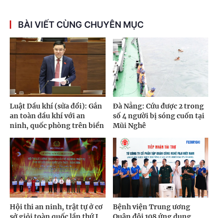
BÀI VIẾT CÙNG CHUYÊN MỤC
Luật Dầu khí (sửa đổi): Gắn
Đà Nẵng: Cứu được 2 trong
an toàn dầu khí với an
số 4 người bị sóng cuốn tại
ninh, quốc phòng trên biển
Mũi Nghê
Hội thi an ninh, trật tự ở cơ
Bệnh viện Trung ương
sở giỏi toàn quốc lần thứ I
Quân đội 108 ứng dụng