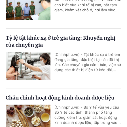
cho biết vừa khởi tố bị can, bắt tạm
giam, khám xét chỗ ở, nơi làm việc...
Tỷ lệ tật khúc xạ ở trẻ gia tăng: Khuyến nghị
của chuyên gia
(Chinhphu.vn) - Tật khúc xạ ở trẻ em
đang gia tăng, đặc biệt tại các đô thị
lớn. Các chuyên gia cảnh báo, việc sử
dụng các thiết bị điện tử kéo dài,...
Chấn chỉnh hoạt động kinh doanh dược liệu
(Chinhphu.vn) - Bộ Y tế vừa yêu cầu
Sở Y tế các tỉnh, thành phố tăng
cường kiểm tra, giám sát hoạt động
kinh doanh dược liệu, tập trung vào...