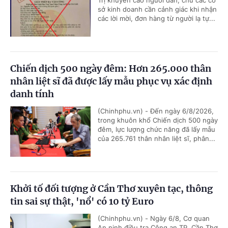
Trị khuyến cáo người dân, chủ các cơ
sở kinh doanh cần cảnh giác khi nhận
các lời mời, đơn hàng từ người lạ tự...
Chiến dịch 500 ngày đêm: Hơn 265.000 thân
nhân liệt sĩ đã được lấy mẫu phục vụ xác định
danh tính
(Chinhphu.vn) - Đến ngày 6/8/2026,
trong khuôn khổ Chiến dịch 500 ngày
đêm, lực lượng chức năng đã lấy mẫu
của 265.761 thân nhân liệt sĩ, phân...
Khởi tố đối tượng ở Cần Thơ xuyên tạc, thông
tin sai sự thật, 'nổ' có 10 tỷ Euro
(Chinhphu.vn) - Ngày 6/8, Cơ quan
An ninh điều tra Công an TP. Cần Thơ