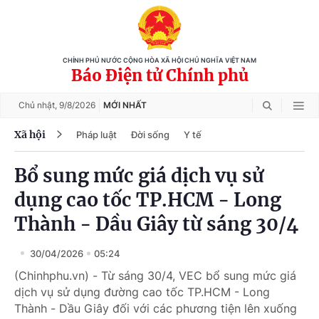
CHÍNH PHỦ NƯỚC CỘNG HÒA XÃ HỘI CHỦ NGHĨA VIỆT NAM
Báo Điện tử Chính phủ
Chủ nhật,
9/8/2026
MỚI NHẤT
Xã hội
Pháp luật
Đời sống
Y tế
Bổ sung mức giá dịch vụ sử
dụng cao tốc TP.HCM - Long
Thành - Dầu Giây từ sáng 30/4
30/04/2026
05:24
(Chinhphu.vn) - Từ sáng 30/4, VEC bổ sung mức giá
dịch vụ sử dụng đường cao tốc TP.HCM - Long
Thành - Dầu Giây đối với các phương tiện lên xuống