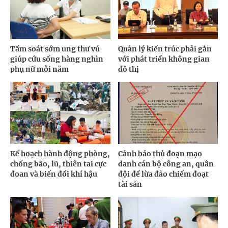
Tầm soát sớm ung thư vú
Quản lý kiến trúc phải gắn
giúp cứu sống hàng nghìn
với phát triển không gian
phụ nữ mỗi năm
đô thị
Kế hoạch hành động phòng,
Cảnh báo thủ đoạn mạo
chống bão, lũ, thiên tai cực
danh cán bộ công an, quân
đoan và biến đổi khí hậu
đội để lừa đảo chiếm đoạt
tài sản