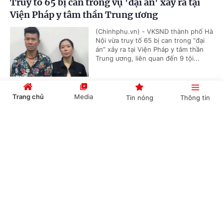
Truy tố 65 bị can trong vụ 'đại án' xảy ra tại
Viện Pháp y tâm thần Trung ương
(Chinhphu.vn) - VKSND thành phố Hà
Nội vừa truy tố 65 bị can trong “đại
án” xảy ra tại Viện Pháp y tâm thần
Trung ương, liên quan đến 9 tội...
Trang chủ
Media
Tin nóng
Thông tin
Tiếp tục hoàn thiện quy định pháp luật về đưa
lao động đi làm việc ở nước ngoài theo hợp
Cổng TTĐT Chính phủ
English
中文
đồng
(Chinhphu.vn) - Sáng nay (5/8), Kỳ
họp bất thường lần thứ nhất, Quốc
hội khóa XVI tiếp tục ngày làm việc
thứ 3. Quốc hội đã nghe báo cáo về...
Chuyên mục
CHÍNH TRỊ
KINH TẾ