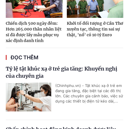
Chiến dịch 500 ngày đêm:
Khởi tố đối tượng ở Cần Thơ
Hơn 265.000 thân nhân liệt
xuyên tạc, thông tin sai sự
sĩ đã được lấy mẫu phục vụ
thật, 'nổ' có 10 tỷ Euro
xác định danh tính
ĐỌC THÊM
Tỷ lệ tật khúc xạ ở trẻ gia tăng: Khuyến nghị
của chuyên gia
(Chinhphu.vn) - Tật khúc xạ ở trẻ em
đang gia tăng, đặc biệt tại các đô thị
lớn. Các chuyên gia cảnh báo, việc sử
dụng các thiết bị điện tử kéo dài,...