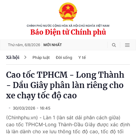
CHÍNH PHỦ NƯỚC CỘNG HÒA XÃ HỘI CHỦ NGHĨA VIỆT NAM
Báo Điện tử Chính phủ
Thứ năm,
6/8/2026
MỚI NHẤT
Xã hội
Pháp luật
Đời sống
Y tế
Cao tốc TPHCM - Long Thành
- Dầu Giây phân làn riêng cho
xe chạy tốc độ cao
30/03/2026
16:45
(Chinhphu.vn) - Làn 1 (làn sát dải phân cách giữa)
cao tốc TPHCM-Long Thành-Dầu Giây được xác định
là làn dành cho xe lưu thông tốc độ cao, tốc độ tối