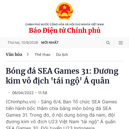
CHÍNH PHỦ NƯỚC CỘNG HÒA XÃ HỘI CHỦ NGHĨA VIỆT NAM
Báo Điện tử Chính phủ
Thứ hai,
10/8/2026
MỚI NHẤT
Văn hóa
Thể thao
Du lịch
Bóng đá SEA Games 31: Đương
kim vô địch 'tái ngộ' Á quân
06/04/2022
11:58
(Chinhphu.vn) - Sáng 6/4, Ban Tổ chức SEA Games
tiến hành bốc thăm chia bảng môn bóng đá SEA
Games 31. Trong đó, ở nội dung bóng đá nam, đội
đương kim vô địch U23 Việt Nam 'tái ngộ" Á quân
SEA Games 30, Đội tuyển U23 Indonesia.