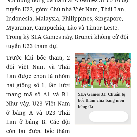
Nội dung bóng đá nam SEA Games 31 có 10 đội
tuyển U23, gồm: Chủ nhà Việt Nam, Thái Lan,
Indonesia, Malaysia, Philippines, Singapore,
Myanmar, Campuchia, Lào và Timor-Leste.
Trong kỳ SEA Games này, Brunei không cử đội
tuyển U23 tham dự.
Trước khi bốc thăm, 2
đội Việt Nam và Thái
Lan được chọn là nhóm
hạt giống số 1, lần lượt
mang mã số A1 và B1.
SEA Games 31: Chuẩn bị
bốc thăm chia bảng môn
Như vậy, U23 Việt Nam
bóng đá
ở bảng A và U23 Thái
Lan ở bảng B. Các đội
còn lại được bốc thăm