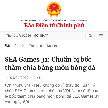
CHÍNH PHỦ NƯỚC CỘNG HÒA XÃ HỘI CHỦ NGHĨA VIỆT NAM
Báo Điện tử Chính phủ
Thứ sáu,
7/8/2026
MỚI NHẤT
Văn hóa
Thể thao
Du lịch
SEA Games 31: Chuẩn bị bốc
thăm chia bảng môn bóng đá
04/04/2022
14:48
(Chinhphu.vn) - Nếu không có gì thay đổi, Ban Tổ
chức SEA Games nước chủ nhà Việt Nam sẽ tổ chức
lễ bốc thăm chia bảng môn bóng đá SEA Games 31
vào ngày 6/4.