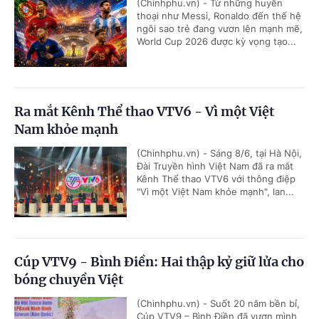
(Chinhphu.vn) - Từ những huyền
thoại như Messi, Ronaldo đến thế hệ
ngôi sao trẻ đang vươn lên mạnh mẽ,
World Cup 2026 được kỳ vọng tạo...
Ra mắt Kênh Thể thao VTV6 - Vì một Việt
Nam khỏe mạnh
(Chinhphu.vn) - Sáng 8/6, tại Hà Nội,
Đài Truyền hình Việt Nam đã ra mắt
Kênh Thể thao VTV6 với thông điệp
"Vì một Việt Nam khỏe mạnh", lan...
Cúp VTV9 - Bình Điền: Hai thập kỷ giữ lửa cho
bóng chuyền Việt
(Chinhphu.vn) - Suốt 20 năm bền bỉ,
Cúp VTV9 – Bình Điền đã vươn mình