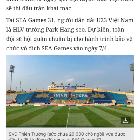
sẽ thi đấu trận khai mạc.
Tại SEA Games 31, người dẫn dắt U23 Việt Nam
là HLV trưởng Park Hang-seo. Dự kiến, toàn
đội sẽ hội quân chuẩn bị cho hành trình bảo vệ
chức vô địch SEA Games vào ngày 7/4.
SVĐ Thiên Trường (sức chứa 20.000 chỗ ngồi) vừa được
đầu tư 25 tỷ đồng để phục vụ SEA Games 31.