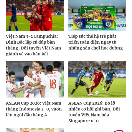
Việt Nam 3-1 Campuchia:
Tiếp sức thế hệ trẻ phát
Đình Bắc lập cú đúp bàn
triển toàn diện ngay từ
thắng, Đội tuyển Việt Nam
những sân chơi học đường
giành vé vào bán kết
ASEAN Cup 2026: Việt Nam
ASEAN Cup 2026: Bỏ lỡ
thắng Indonesia 3-0, vươn
nhiều cơ hội ghi bàn, Đội
lên ngôi đầu bảng A
tuyển Việt Nam hòa
Singapore 0-0