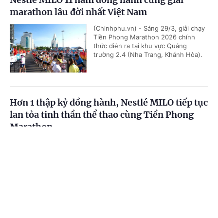
marathon lâu đời nhất Việt Nam
(Chinhphu.vn) - Sáng 29/3, giải chạy
Tiền Phong Marathon 2026 chính
thức diễn ra tại khu vực Quảng
trường 2.4 (Nha Trang, Khánh Hòa).
Hơn 1 thập kỷ đồng hành, Nestlé MILO tiếp tục
lan tỏa tinh thần thể thao cùng Tiền Phong
Marathon
(Chinhphu.vn) - Với cam kết nâng cao
Cổng TTĐT Chính phủ
English
中文
sức bền và nuôi dưỡng tinh thần thể
thao, Nestlé MILO tiếp tục đồng hành
Trang chủ
Media
Tin nóng
Thông tin
cùng Giải Vô địch Quốc gia Báo...
Chuyên mục
Gala Vinh quang Thể thao Việt Nam 2026: