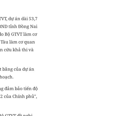
TVT, dự án dài 53,7
BND tỉnh Đồng Nai
do Bộ GTVT làm cơ
 Tàu làm cơ quan
n cứu khả thi và
ặt bằng của dự án
 hoạch.
ng đảm bảo tiến độ
22 của Chính phủ",
 Bộ GTVT đề nghị