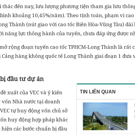
 thác đến nay, lưu lượng phương tiện tham gia lưu thông
g bình khoảng 10,45%/năm). Theo tính toán, phạm vi cao
ong Thành (nút giao với cao tốc Biên Hòa-Vũng Tàu) dà
với năng lực thông hành của tuyến, chưa đáp ứng được nh
ư mở rộng đoạn tuyến cao tốc TPHCM-Long Thành là rất c
hi Cảng hàng không quốc tế Long Thành giai đoạn 1 đưa 
bị đầu tư dự án
 đề xuất của VEC và ý kiến
TIN LIÊN QUAN
ý vốn Nhà nước tại doanh
o VEC tự huy động vốn chủ sở
vốn huy động hợp pháp khác
c hiện các bước chuẩn bị đầu