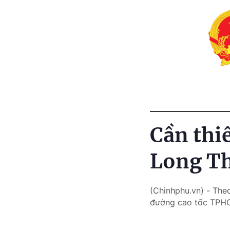
Cần thi
Long Th
(Chinhphu.vn) - The
đường cao tốc TPHC