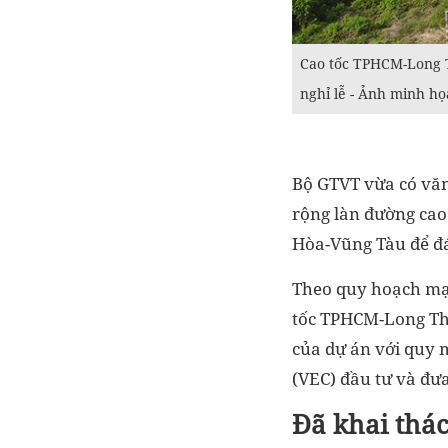
Cao tốc TPHCM-Long T
nghỉ lễ - Ảnh minh họ
Bộ GTVT vừa có văn 
rộng làn đường cao
Hòa-Vũng Tàu để đáp
Theo quy hoạch mạn
tốc TPHCM-Long Thà
của dự án với quy m
(VEC) đầu tư và đư
Đã khai thá