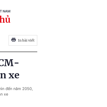
ỆT NAM
phủ
In bài viết
HCM-
n xe
hìn đến năm 2050,
n xe