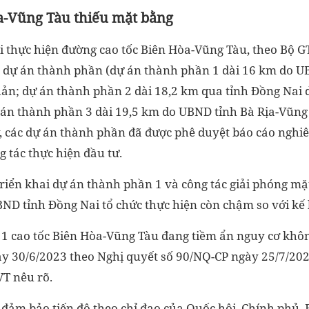
a-Vũng Tàu thiếu mặt bằng
ai thực hiện đường cao tốc Biên Hòa-Vũng Tàu, theo Bộ G
 dự án thành phần (dự án thành phần 1 dài 16 km do U
ản; dự án thành phần 2 dài 18,2 km qua tỉnh Đồng Nai 
án thành phần 3 dài 19,5 km do UBND tỉnh Bà Rịa-Vũng
, các dự án thành phần đã được phê duyệt báo cáo nghiê
g tác thực hiện đầu tư.
triển khai dự án thành phần 1 và công tác giải phóng m
ND tỉnh Đồng Nai tổ chức thực hiện còn chậm so với kế
1 cao tốc Biên Hòa-Vũng Tàu đang tiềm ẩn nguy cơ khô
ày 30/6/2023 theo Nghị quyết số 90/NQ-CP ngày 25/7/20
T nêu rõ.
 đảm bảo tiến độ theo chỉ đạo của Quốc hội, Chính phủ,