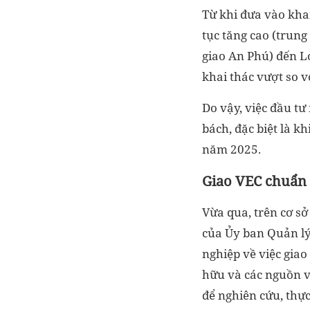
Từ khi đưa vào khai
tục tăng cao (trun
giao An Phú) đến L
khai thác vượt so 
Do vậy, việc đầu t
bách, đặc biệt là k
năm 2025.
Giao VEC chuẩn 
Vừa qua, trên cơ sở
của Ủy ban Quản l
nghiệp về việc gia
hữu và các nguồn 
để nghiên cứu, thự