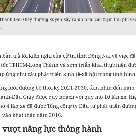
hành-Dầu Giây thường xuyên xảy ra ùn ứ tại các trạm thu phí vào 
a
bản trả lời kiến nghị của cử tri tỉnh Đồng Nai về việc 
 tốc TPHCM-Long Thành và sớm triển khai thực hiện đườ
 ứng nhu cầu phát triển kinh tế-xã hội trong tình hình
g lưới đường bộ thời kỳ 2021-2030, tầm nhìn đến năm
nh-Dầu Giây được quy hoạch với quy mô 10 làn xe. Hiện
ô 4 làn xe đã được Tổng công ty Đầu tư phát triển đườn
a vào khai thác năm 2016.
c vượt năng lực thông hành