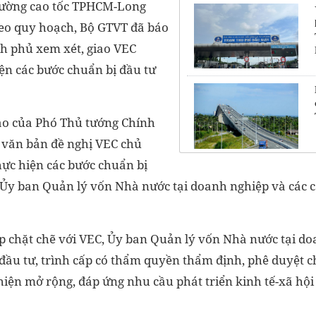
đường cao tốc TPHCM-Long
eo quy hoạch, Bộ GTVT đã báo
h phủ xem xét, giao VEC
ện các bước chuẩn bị đầu tư
đạo của Phó Thủ tướng Chính
 văn bản đề nghị VEC chủ
hực hiện các bước chuẩn bị
h Ủy ban Quản lý vốn Nhà nước tại doanh nghiệp và các
p chặt chẽ với VEC, Ủy ban Quản lý vốn Nhà nước tại do
 đầu tư, trình cấp có thẩm quyền thẩm định, phê duyệt c
iện mở rộng, đáp ứng nhu cầu phát triển kinh tế-xã hội