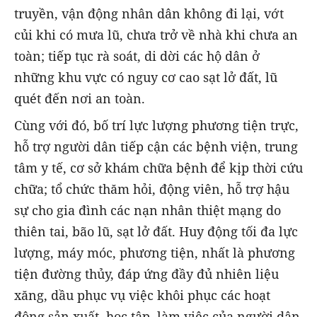
truyền, vận động nhân dân không đi lại, vớt
củi khi có mưa lũ, chưa trở về nhà khi chưa an
toàn; tiếp tục rà soát, di dời các hộ dân ở
những khu vực có nguy cơ cao sạt lở đất, lũ
quét đến nơi an toàn.
Cùng với đó, bố trí lực lượng phương tiện trực,
hỗ trợ người dân tiếp cận các bệnh viện, trung
tâm y tế, cơ sở khám chữa bệnh để kịp thời cứu
chữa; tổ chức thăm hỏi, động viên, hỗ trợ hậu
sự cho gia đình các nạn nhân thiệt mạng do
thiên tai, bão lũ, sạt lở đất. Huy động tối đa lực
lượng, máy móc, phương tiện, nhất là phương
tiện đường thủy, đáp ứng đầy đủ nhiên liệu
xăng, dầu phục vụ việc khôi phục các hoạt
động sản xuất, học tập, làm việc của người dân