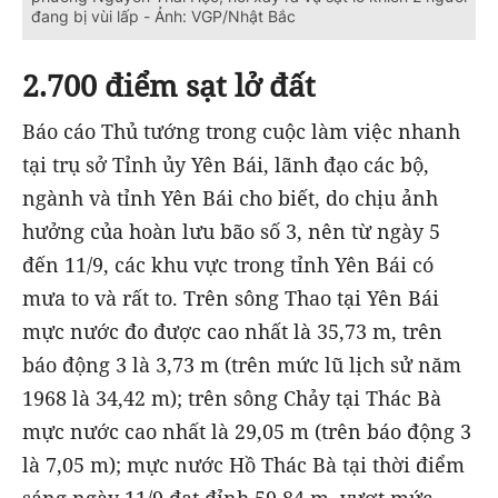
đang bị vùi lấp - Ảnh: VGP/Nhật Bắc
2.700 điểm sạt lở đất
Báo cáo Thủ tướng trong cuộc làm việc nhanh
tại trụ sở Tỉnh ủy Yên Bái,
lãnh đạo các bộ,
ngành và tỉnh Yên Bái cho biết, do chịu ảnh
hưởng của hoàn lưu bão số 3, nên từ ngày 5
đến 11/9, các khu vực trong tỉnh Yên Bái có
mưa to và rất to. Trên sông Thao tại Yên Bái
mực nước đo được cao nhất là 35,73 m, trên
báo động 3 là 3,73 m (trên mức lũ lịch sử năm
1968 là 34,42 m); trên sông Chảy tại Thác Bà
mực nước cao nhất là 29,05 m (trên báo động 3
là 7,05 m); mực nước Hồ Thác Bà tại thời điểm
sáng ngày 11/9 đạt đỉnh 59,84 m, vượt mức