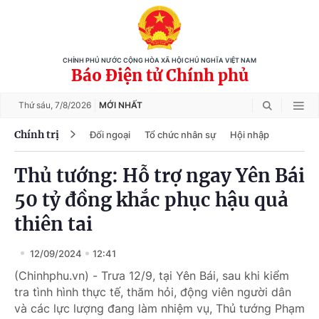
CHÍNH PHỦ NƯỚC CỘNG HÒA XÃ HỘI CHỦ NGHĨA VIỆT NAM
Báo Điện tử Chính phủ
Thứ sáu,
7/8/2026
MỚI NHẤT
Chính trị
Đối ngoại
Tổ chức nhân sự
Hội nhập
Thủ tướng: Hỗ trợ ngay Yên Bái
50 tỷ đồng khắc phục hậu quả
thiên tai
12/09/2024
12:41
(Chinhphu.vn) - Trưa 12/9, tại Yên Bái, sau khi kiểm
tra tình hình thực tế, thăm hỏi, động viên người dân
và các lực lượng đang làm nhiệm vụ, Thủ tướng Phạm