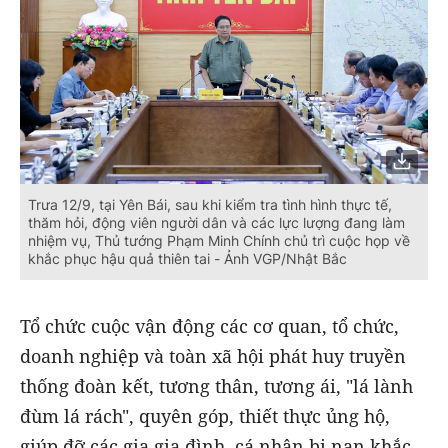
Trưa 12/9, tại Yên Bái, sau khi kiểm tra tình hình thực tế,
thăm hỏi, động viên người dân và các lực lượng đang làm
nhiệm vụ, Thủ tướng Phạm Minh Chính chủ trì cuộc họp về
khắc phục hậu quả thiên tai - Ảnh VGP/Nhật Bắc
Tổ chức cuộc vận động các cơ quan, tổ chức,
doanh nghiệp và toàn xã hội phát huy truyền
thống đoàn kết, tương thân, tương ái, "lá lành
đùm lá rách", quyên góp, thiết thực ủng hộ,
giúp đỡ các gia gia đình, cá nhân bị nạn khắc