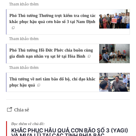
Tham khảo thêm
Phó Thủ tướng Thường trực kiểm tra công tác
khắc phục hậu quả cơn bão số 3 tại Nam Định
Tham khảo thêm
Phó Thủ tướng Hồ Đức Phớc chia buồn cùng
gia đình nạn nhân vụ sạt lở tại Hòa Bình
Tham khảo thêm
Thủ tướng về nơi tâm bão đổ bộ, chỉ đạo khắc
phục hậu quả
Chia sẻ
Đọc thêm về chủ đề:
KHẮC PHỤC HẬU QUẢ CƠN BÃO SỐ 3 (YAGI)
VÀ MƯA LŨ TẠI CÁC TỈNH PHÍA BẮC