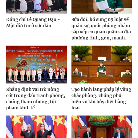
Đồng chí Lê Quang Đạo -
Sửa đổi, bổ sung 09 luật về
Một đời tin ở sức dân
quân sự, quốc phòng nhằm
sắp xếp cơ quan quân sự địa
phương tinh, gọn, mạnh.
Khẳng định vai trò nòng
Tạo hành lang pháp lý vững
cốt trong đấu tranh phòng,
chắc phòng, chống phổ
chống tham nhũng, tội
biến vũ khí hủy diệt hàng
phạm kinh tế
loạt