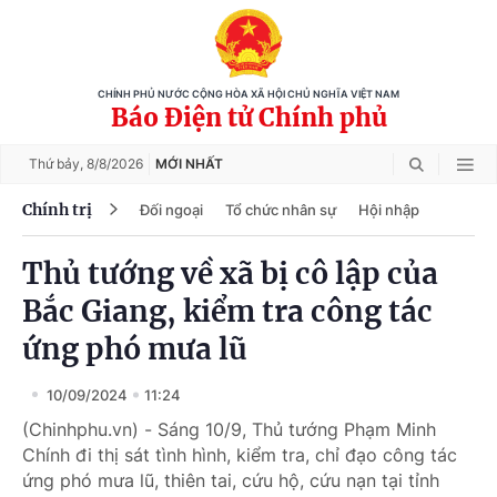
CHÍNH PHỦ NƯỚC CỘNG HÒA XÃ HỘI CHỦ NGHĨA VIỆT NAM
Báo Điện tử Chính phủ
Thứ bảy,
8/8/2026
MỚI NHẤT
Chính trị
Đối ngoại
Tổ chức nhân sự
Hội nhập
Thủ tướng về xã bị cô lập của
Bắc Giang, kiểm tra công tác
ứng phó mưa lũ
10/09/2024
11:24
(Chinhphu.vn) - Sáng 10/9, Thủ tướng Phạm Minh
Chính đi thị sát tình hình, kiểm tra, chỉ đạo công tác
ứng phó mưa lũ, thiên tai, cứu hộ, cứu nạn tại tỉnh