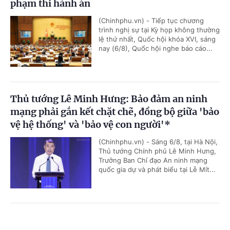
phạm thi hành án
(Chinhphu.vn) - Tiếp tục chương
trình nghị sự tại Kỳ họp không thường
lệ thứ nhất, Quốc hội khóa XVI, sáng
nay (6/8), Quốc hội nghe báo cáo...
Thủ tướng Lê Minh Hưng: Bảo đảm an ninh
mạng phải gắn kết chặt chẽ, đồng bộ giữa 'bảo
vệ hệ thống' và 'bảo vệ con người'*
(Chinhphu.vn) - Sáng 6/8, tại Hà Nội,
Thủ tướng Chính phủ Lê Minh Hưng,
Trưởng Ban Chỉ đạo An ninh mạng
quốc gia dự và phát biểu tại Lễ Mít...
Toàn văn phát biểu của Thường trực Ban Bí
Cổng TTĐT Chính phủ
English
中文