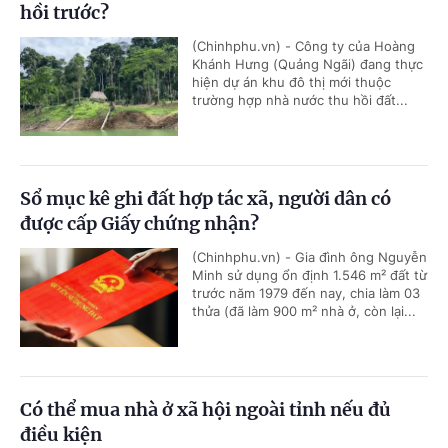
hồi trước?
(Chinhphu.vn) - Công ty của Hoàng
Khánh Hưng (Quảng Ngãi) đang thực
hiện dự án khu đô thị mới thuộc
trường hợp nhà nước thu hồi đất...
Sổ mục kê ghi đất hợp tác xã, người dân có
được cấp Giấy chứng nhận?
(Chinhphu.vn) - Gia đình ông Nguyễn
Minh sử dụng ổn định 1.546 m² đất từ
trước năm 1979 đến nay, chia làm 03
thửa (đã làm 900 m² nhà ở, còn lại...
Có thể mua nhà ở xã hội ngoài tỉnh nếu đủ
điều kiện