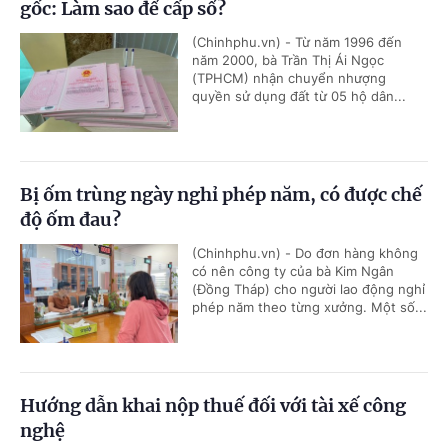
gốc: Làm sao để cấp sổ?
(Chinhphu.vn) - Từ năm 1996 đến
năm 2000, bà Trần Thị Ái Ngọc
(TPHCM) nhận chuyển nhượng
quyền sử dụng đất từ 05 hộ dân...
Bị ốm trùng ngày nghỉ phép năm, có được chế
độ ốm đau?
(Chinhphu.vn) - Do đơn hàng không
có nên công ty của bà Kim Ngân
(Đồng Tháp) cho người lao động nghỉ
phép năm theo từng xưởng. Một số...
Hướng dẫn khai nộp thuế đối với tài xế công
nghệ