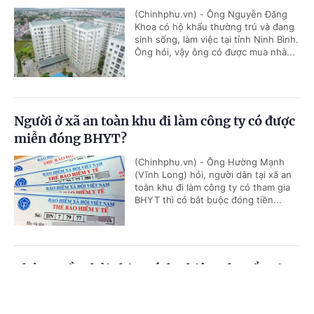
(Chinhphu.vn) - Ông Nguyễn Đăng
Khoa có hộ khẩu thường trú và đang
sinh sống, làm việc tại tỉnh Ninh Bình.
Ông hỏi, vậy ông có được mua nhà...
Người ở xã an toàn khu đi làm công ty có được
miễn đóng BHYT?
(Chinhphu.vn) - Ông Hường Mạnh
(Vĩnh Long) hỏi, người dân tại xã an
toàn khu đi làm công ty có tham gia
BHYT thì có bắt buộc đóng tiền...
Chủ nguồn thải chịu trách nhiệm chuyển giao
chất thải
Cổng TTĐT Chính phủ
English
中文
(Chinhphu.vn) - Công ty ông Nguyễn