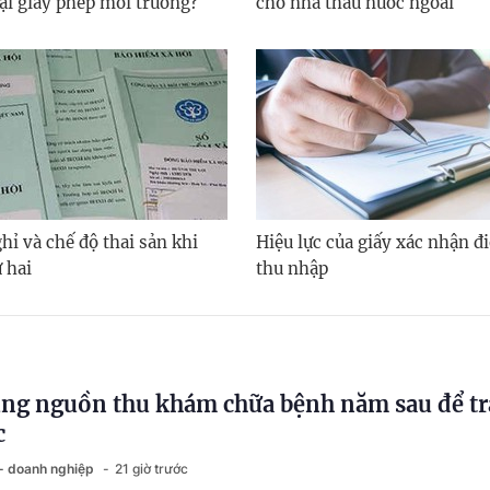
lại giấy phép môi trường?
cho nhà thầu nước ngoài
hỉ và chế độ thai sản khi
Hiệu lực của giấy xác nhận đi
 hai
thu nhập
ng nguồn thu khám chữa bệnh năm sau để tr
c
 - doanh nghiệp
21 giờ trước