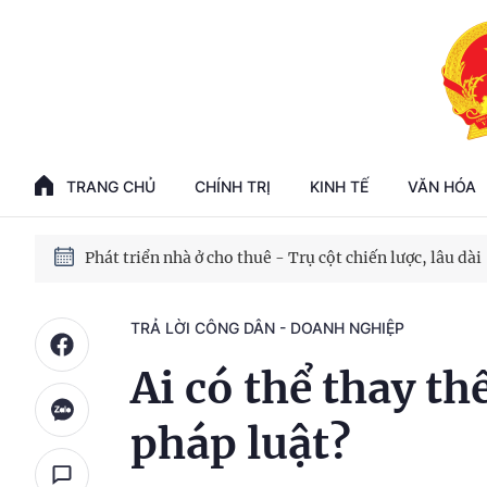
Phát triển kinh tế nhà nước trong kỷ nguyên mới
100 ngày xử lý các điểm nghẽn về chuyển đổi số
TRANG CHỦ
CHÍNH TRỊ
KINH TẾ
VĂN HÓA
Phát triển nhà ở cho thuê - Trụ cột chiến lược, lâu dài
Phát triển kinh tế nhà nước trong kỷ nguyên mới
TRẢ LỜI CÔNG DÂN - DOANH NGHIỆP
Ai có thể thay th
pháp luật?