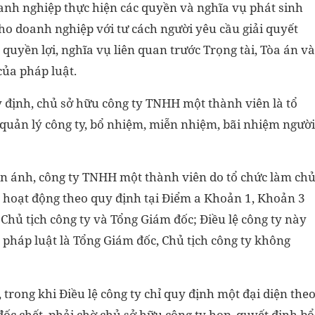
anh nghiệp thực hiện các quyền và nghĩa vụ phát sinh
cho doanh nghiệp với tư cách người yêu cầu giải quyết
 quyền lợi, nghĩa vụ liên quan trước Trọng tài, Tòa án và
của pháp luật.
 định, chủ sở hữu công ty TNHH một thành viên là tổ
 quản lý công ty, bổ nhiệm, miễn nhiệm, bãi nhiệm người
n ánh, công ty TNHH một thành viên do tổ chức làm ch
 hoạt động theo quy định tại Điểm a Khoản 1, Khoản 3
Chủ tịch công ty và Tổng Giám đốc; Điều lệ công ty này
o pháp luật là Tổng Giám đốc, Chủ tịch công ty không
 trong khi Điều lệ công ty chỉ quy định một đại diện the
ốc chết, phải chờ chủ sở hữu công ty họp, quyết định bổ