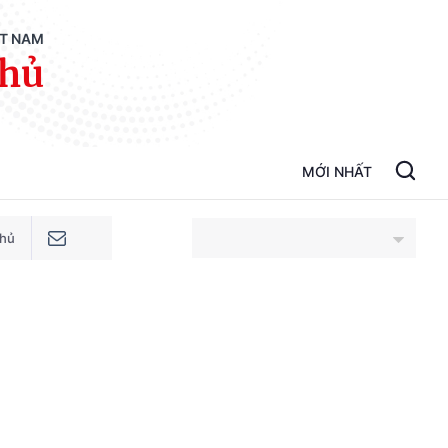
ỆT NAM
phủ
MỚI NHẤT
phủ
An Giang
Bắc Ninh
Cao Bằng