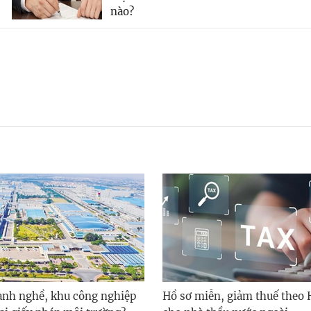
nào?
nh nghề, khu công nghiệp
Hồ sơ miễn, giảm thuế theo 