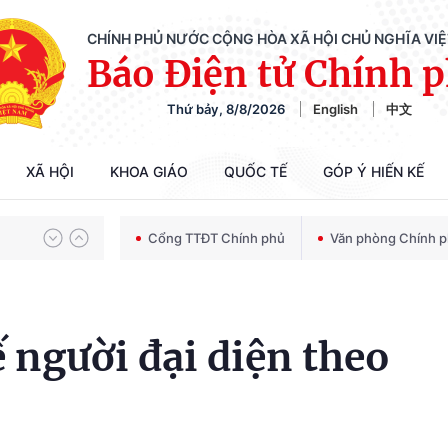
CHÍNH PHỦ NƯỚC CỘNG HÒA XÃ HỘI CHỦ NGHĨA VI
Báo Điện tử Chính 
Thứ bảy, 8/8/2026
English
中文
Chiến dịch 500 ngày đêm tìm kiếm, quy tập và xác định danh tính hài cốt liệt sĩ
XÃ HỘI
KHOA GIÁO
QUỐC TẾ
GÓP Ý HIẾN KẾ
Bảo vệ nền tảng tư tưởng của Đảng trong kỷ nguyên phát triển mới
Cổng TTĐT Chính phủ
Văn phòng Chính 
Chiến dịch 500 ngày đêm tìm kiếm, quy tập và xác định danh tính hài cốt liệt sĩ
ế người đại diện theo