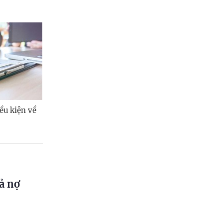
ều kiện về
ả nợ