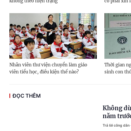
không theo hiện trạng
có phải xin 
Nhân viên thư viện chuyển làm giáo
Thời gian ng
viên tiểu học, điều kiện thế nào?
sinh con thứ
ĐỌC THÊM
Không dù
năm trướ
Trả lời công dân