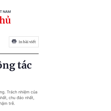
ỆT NAM
phủ
In bài viết
ông tác
ọng. Trách nhiệm của
nhất, chu đáo nhất,
hậm trễ.