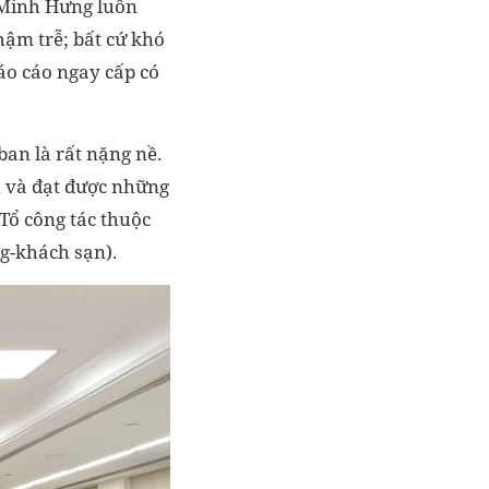
 Minh Hưng luôn
hậm trễ; bất cứ khó
áo cáo ngay cấp có
ban là rất nặng nề.
vụ và đạt được những
Tổ công tác thuộc
ng-khách sạn).