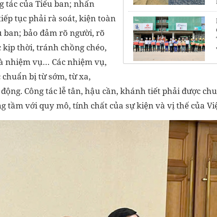
g tác của Tiểu ban; nhấn
ếp tục phải rà soát, kiện toàn
u ban; bảo đảm rõ người, rõ
c kịp thời, tránh chồng chéo,
và nhiệm vụ… Các nhiệm vụ,
 chuẩn bị từ sớm, từ xa,
 động. Công tác lễ tân, hậu cần, khánh tiết phải được ch
 tầm với quy mô, tính chất của sự kiện và vị thế của Vi