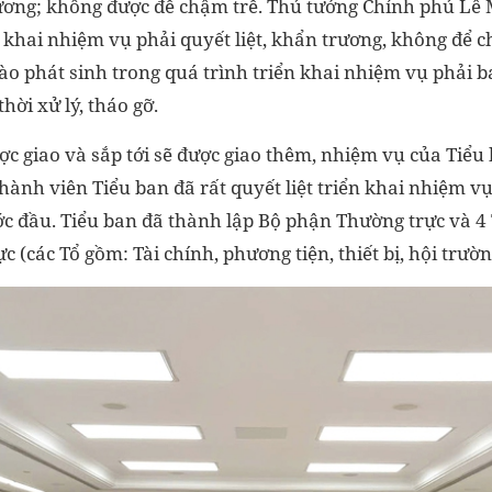
ương; không được để chậm trễ. Thủ tướng Chính phủ Lê
 khai nhiệm vụ phải quyết liệt, khẩn trương, không để c
o phát sinh trong quá trình triển khai nhiệm vụ phải b
hời xử lý, tháo gỡ.
c giao và sắp tới sẽ được giao thêm, nhiệm vụ của Tiểu 
thành viên Tiểu ban đã rất quyết liệt triển khai nhiệm 
ớc đầu. Tiểu ban đã thành lập Bộ phận Thường trực và 4 
 (các Tổ gồm: Tài chính, phương tiện, thiết bị, hội trườ