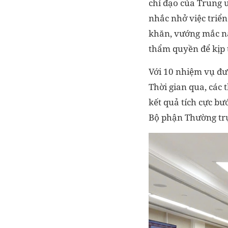
chỉ đạo của Trung 
nhắc nhở việc triển
khăn, vướng mắc nà
thẩm quyền để kịp t
Với 10 nhiệm vụ đượ
Thời gian qua, các 
kết quả tích cực bư
Bộ phận Thường trực