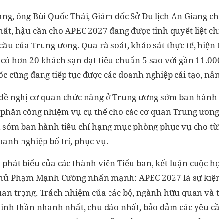
ang, ông Bùi Quốc Thái, Giám đốc Sở Du lịch An Giang cho
hất, hậu cần cho APEC 2027 đang được tỉnh quyết liệt chỉ
cầu của Trung ương. Qua rà soát, khảo sát thực tế, hiện
ó có hơn 20 khách sạn đạt tiêu chuẩn 5 sao với gần 11.00
c cũng đang tiếp tục được các doanh nghiệp cải tạo, nân
đề nghị cơ quan chức năng ở Trung ương sớm ban hành 
 phân công nhiệm vụ cụ thể cho các cơ quan Trung ương
ị sớm ban hành tiêu chí hạng mục phòng phục vụ cho từ
anh nghiệp bố trí, phục vụ.
 phát biểu của các thành viên Tiểu ban, kết luận cuộc 
hủ Phạm Mạnh Cường nhấn mạnh: APEC 2027 là sự kiệ
quan trọng. Trách nhiệm của các bộ, ngành hữu quan và 
i tinh thần nhanh nhất, chu đáo nhất, bảo đảm các yêu c