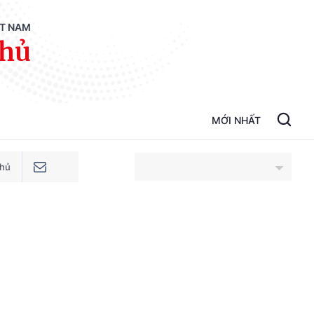
ỆT NAM
phủ
MỚI NHẤT
phủ
An Giang
Bắc Ninh
Cao Bằng