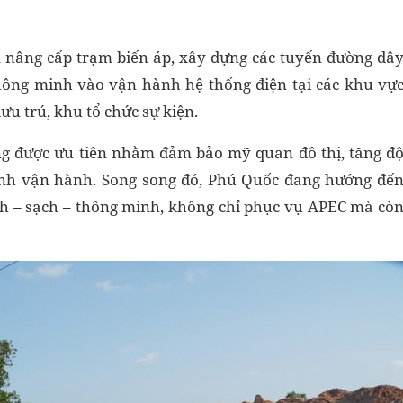
m nâng cấp trạm biến áp, xây dựng các tuyến đường dâ
hông minh vào vận hành hệ thống điện tại các khu vự
ưu trú, khu tổ chức sự kiện.
ũng được ưu tiên nhằm đảm bảo mỹ quan đô thị, tăng đ
rình vận hành. Song song đó, Phú Quốc đang hướng đế
nh – sạch – thông minh, không chỉ phục vụ APEC mà cò