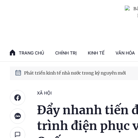
Phát triển kinh tế nhà nước trong kỷ nguyên mới
100 ngày xử lý các điểm nghẽn về chuyển đổi số
TRANG CHỦ
CHÍNH TRỊ
KINH TẾ
VĂN HÓA
Phát triển nhà ở cho thuê - Trụ cột chiến lược, lâu dài
Phát triển kinh tế nhà nước trong kỷ nguyên mới
XÃ HỘI
Đẩy nhanh tiến đ
trình điện phục 