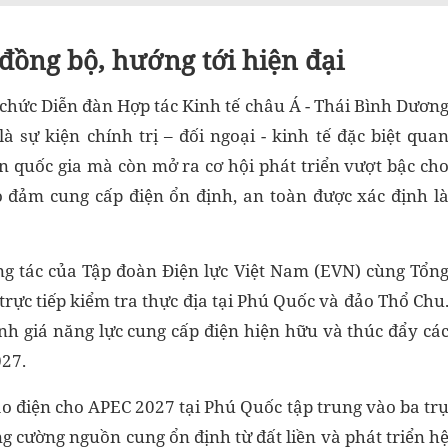
đồng bộ, hướng tới hiện đại
chức Diễn đàn Hợp tác Kinh tế châu Á - Thái Bình Dươn
à sự kiện chính trị – đối ngoại - kinh tế đặc biệt qua
ín quốc gia mà còn mở ra cơ hội phát triển vượt bậc ch
o đảm cung cấp điện ổn định, an toàn được xác định l
g tác của Tập đoàn Điện lực Việt Nam (EVN) cùng Tổn
rực tiếp kiểm tra thực địa tại Phú Quốc và đảo Thổ Chu
ánh giá năng lực cung cấp điện hiện hữu và thúc đẩy cá
27.
o điện cho APEC 2027 tại Phú Quốc tập trung vào ba tr
ăng cường nguồn cung ổn định từ đất liền và phát triển h