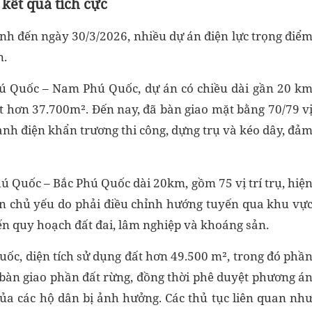
 kết quả tích cực
nh đến ngày 30/3/2026, nhiều dự án điện lực trọng điể
n.
hú Quốc – Nam Phú Quốc, dự án có chiều dài gần 20 k
 đất hơn 37.700m². Đến nay, đã bàn giao mặt bằng 70/79 v
gành điện khẩn trương thi công, dựng trụ và kéo dây, đả
ú Quốc – Bắc Phú Quốc dài 20km, gồm 75 vị trí trụ, hiệ
ân chủ yếu do phải điều chỉnh hướng tuyến qua khu vự
đến quy hoạch đất đai, lâm nghiệp và khoáng sản.
ốc, diện tích sử dụng đất hơn 49.500 m², trong đó phầ
 bàn giao phần đất rừng, đồng thời phê duyệt phương á
 của các hộ dân bị ảnh hưởng. Các thủ tục liên quan nh