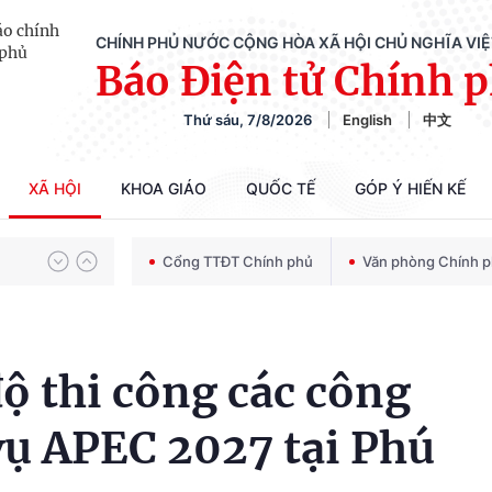
CHÍNH PHỦ NƯỚC CỘNG HÒA XÃ HỘI CHỦ NGHĨA VI
Báo Điện tử Chính 
Chiến dịch 500 ngày đêm tìm kiếm, quy tập và xác định danh tính hài cốt liệt sĩ
Thứ sáu, 7/8/2026
English
中文
Bảo vệ nền tảng tư tưởng của Đảng trong kỷ nguyên phát triển mới
XÃ HỘI
KHOA GIÁO
QUỐC TẾ
GÓP Ý HIẾN KẾ
Cổng TTĐT Chính phủ
Văn phòng Chính 
Chiến dịch 500 ngày đêm tìm kiếm, quy tập và xác định danh tính hài cốt liệt sĩ
ộ thi công các công
vụ APEC 2027 tại Phú